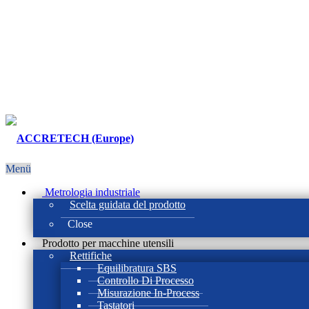
Menü
Metrologia industriale
Scelta guidata del prodotto
Close
Prodotto per macchine utensili
Rettifiche
Equilibratura SBS
Controllo Di Processo
Misurazione In-Process
Tastatori