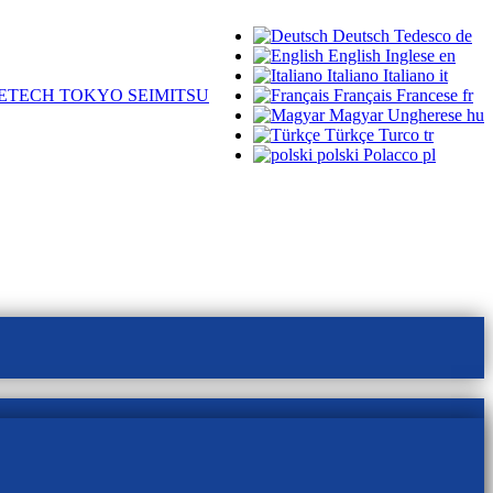
Deutsch
Tedesco
de
English
Inglese
en
Italiano
Italiano
it
ETECH TOKYO SEIMITSU
Français
Francese
fr
Magyar
Ungherese
hu
Türkçe
Turco
tr
polski
Polacco
pl