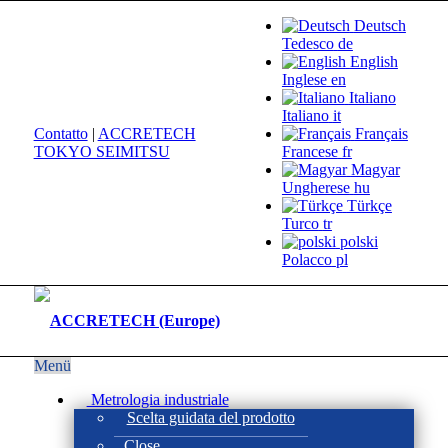
Deutsch
Tedesco
de
English
Inglese
en
Italiano
Italiano
it
Contatto
|
ACCRETECH
Français
TOKYO SEIMITSU
Francese
fr
Magyar
Ungherese
hu
Türkçe
Turco
tr
polski
Polacco
pl
Menü
Metrologia industriale
Scelta guidata del prodotto
Close