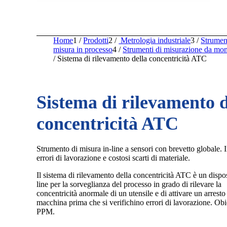
Home
1
/
Prodotti
2
/
Metrologia industriale
3
/
Strument
misura in processo
4
/
Strumenti di misurazione da mon
/
Sistema di rilevamento della concentricità ATC
Sistema di rilevamento d
concentricità ATC
Strumento di misura in-line a sensori con brevetto globale.
errori di lavorazione e costosi scarti di materiale.
Il sistema di rilevamento della concentricità ATC è un dispos
line per la sorveglianza del processo in grado di rilevare la
concentricità anormale di un utensile e di attivare un arresto
macchina prima che si verifichino errori di lavorazione. Obi
PPM.