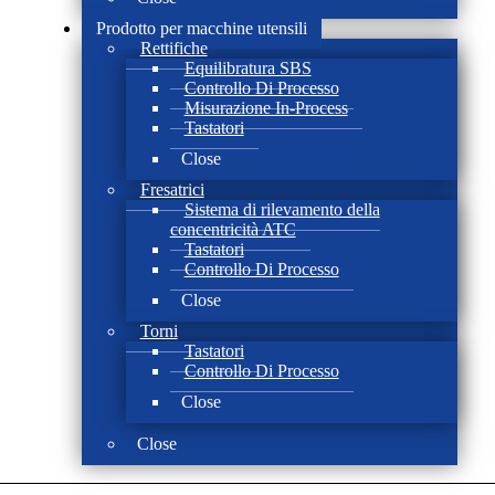
Prodotto per macchine utensili
Rettifiche
Equilibratura SBS
Controllo Di Processo
Misurazione In-Process
Tastatori
Close
Fresatrici
Sistema di rilevamento della
concentricità ATC
Tastatori
Controllo Di Processo
Close
Torni
Tastatori
Controllo Di Processo
Close
Close