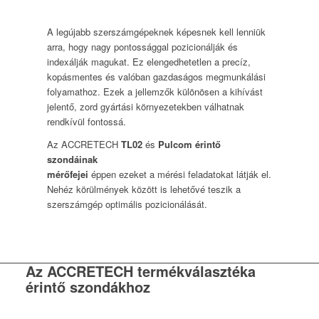
A legújabb szerszámgépeknek képesnek kell lenniük
arra, hogy nagy pontossággal pozicionálják és
indexálják magukat. Ez elengedhetetlen a precíz,
kopásmentes és valóban gazdaságos megmunkálási
folyamathoz. Ezek a jellemzők különösen a kihívást
jelentő, zord gyártási környezetekben válhatnak
rendkívül fontossá.
Az ACCRETECH
TL02
és
Pulcom érintő
szondáinak
mérőfejei
éppen ezeket a mérési feladatokat látják el.
Nehéz körülmények között is lehetővé teszik a
szerszámgép optimális pozicionálását.
Az ACCRETECH termékválasztéka
érintő szondákhoz