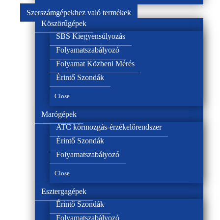
Szerszámgépekhez való termékek
Köszörűgépek
SBS Kiegyensúlyozás
Folyamatszabályozó
Folyamat Közbeni Mérés
Érintő Szondák
Close
Marógépek
ATC körmozgás-érzékelőrendszer
Érintő Szondák
Folyamatszabályozó
Close
Esztergagépek
Érintő Szondák
Folyamatszabályozó