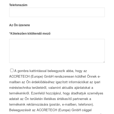
Telefonszám
Az Ön üzenete
*Kötelezően kitöltendő mező
A gombra kattintással beleegyezik abba, hogy az
ACCRETECH (Europe) GmbH rendszeresen küldhet Önnek e-
mailben az Ön érdeklődéséhez igazított információkat az ipari
méréstechnika területéről, valamint aktuális ajánlatokat a
termékeinkről. Ezenfelül hozzájárul, hogy átadhatjuk személyes
adatait az Ön területén illetékes értékesítő partnernek a
termékeink reklámozására (postán, e-mailben, telefonon).
Beleegyezését az ACCRETECH (Europe) GmbH céggel