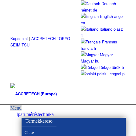
Deutsch
német
de
English
angol
en
Italiano
olasz
it
Kapcsolat
|
ACCRETECH TOKYO
Français
SEIMITSU
francia
fr
Magyar
Magyar
hu
Türkçe
török
tr
polski
lengyel
pl
Menü
Ipari méréstechnika
Termekkereso
Close