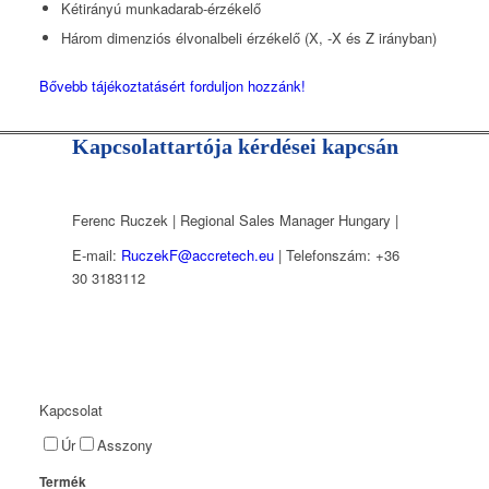
Kétirányú munkadarab-érzékelő
Három dimenziós élvonalbeli érzékelő (X, -X és Z irányban)
Bővebb tájékoztatásért forduljon hozzánk!
Kapcsolattartója kérdései kapcsán
Ferenc Ruczek | Regional Sales Manager Hungary |
E-mail:
RuczekF@accretech.eu
| Telefonszám: +36
30 3183112
Kapcsolat
Úr
Asszony
Termék