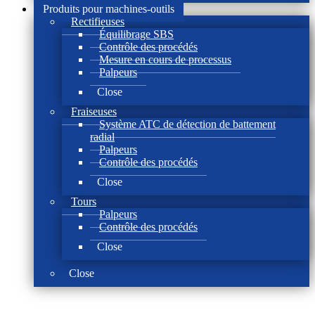
Produits pour machines-outils
Rectifieuses
Équilibrage SBS
Contrôle des procédés
Mesure en cours de processus
Palpeurs
Close
Fraiseuses
Système ATC de détection de battement
radial
Palpeurs
Contrôle des procédés
Close
Tours
Palpeurs
Contrôle des procédés
Close
Close