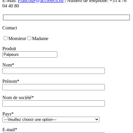
E-Mail:
FrancouP@accretech.eu
| Numéro de téléphone: +33 4 76
04 40 80
Contact
Monsieur
Madame
Produit
Nom*
Prénom*
Nom de société*
Pays*
E-mail*