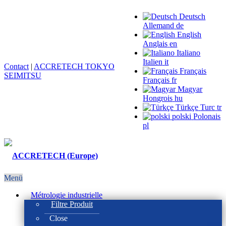
Deutsch
Allemand
de
English
Anglais
en
Italiano
Italien
it
Contact
|
ACCRETECH TOKYO
Français
SEIMITSU
Français
fr
Magyar
Hongrois
hu
Türkçe
Turc
tr
polski
Polonais
pl
Menü
Métrologie industrielle
Filtre Produit
Close