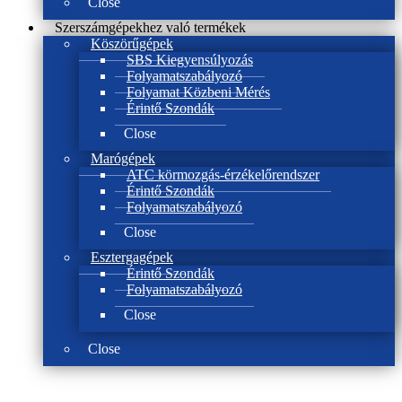
Close
Szerszámgépekhez való termékek
Köszörűgépek
SBS Kiegyensúlyozás
Folyamatszabályozó
Folyamat Közbeni Mérés
Érintő Szondák
Close
Marógépek
ATC körmozgás-érzékelőrendszer
Érintő Szondák
Folyamatszabályozó
Close
Esztergagépek
Érintő Szondák
Folyamatszabályozó
Close
Close