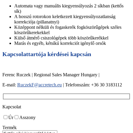
Automata vagy manuális kiegyensúlyozás 2 síkban (kettős
sík)
A hosszú rotorokon keletkezett kiegyensúlyozatlanság
korrekciója (pillanatnyi)
Középpont nélküli és fogaskerék fogköszörűgépek széles
köszörűkerekekkel
Külső átmérő csiszológépek több köszörűkerékkel
Marás és egyéb, kétsíkú korrekciót igénylő orsók
Kapcsolattartója kérdései kapcsán
Ferenc Ruczek | Regional Sales Manager Hungary |
E-mail:
RuczekF@accretech.eu
| Telefonszám: +36 30 3183112
Kapcsolat
Úr
Asszony
Termék