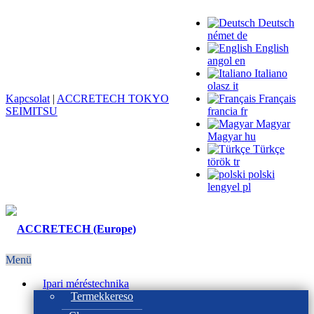
Deutsch
német
de
English
angol
en
Italiano
olasz
it
Kapcsolat
|
ACCRETECH TOKYO
Français
SEIMITSU
francia
fr
Magyar
Magyar
hu
Türkçe
török
tr
polski
lengyel
pl
Menü
Ipari méréstechnika
Termekkereso