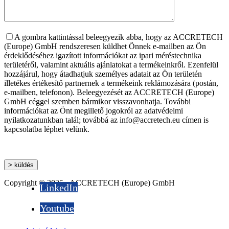
A gombra kattintással beleegyezik abba, hogy az ACCRETECH
(Europe) GmbH rendszeresen küldhet Önnek e-mailben az Ön
érdeklődéséhez igazított információkat az ipari méréstechnika
területéről, valamint aktuális ajánlatokat a termékeinkről. Ezenfelül
hozzájárul, hogy átadhatjuk személyes adatait az Ön területén
illetékes értékesítő partnernek a termékeink reklámozására (postán,
e-mailben, telefonon). Beleegyezését az ACCRETECH (Europe)
GmbH céggel szemben bármikor visszavonhatja. További
információkat az Önt megillető jogokról az adatvédelmi
nyilatkozatunkban talál; továbbá az info@accretech.eu címen is
kapcsolatba léphet velünk.
Copyright © 2025 - ACCRETECH (Europe) GmbH
LinkedIn
Youtube