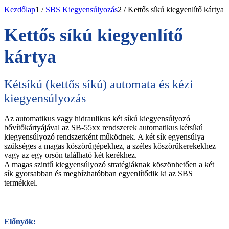
Kezdőlap
1
/
SBS Kiegyensúlyozás
2
/
Kettős síkú kiegyenlítő kártya
Kettős síkú kiegyenlítő
kártya
Kétsíkú (kettős síkú) automata és kézi
kiegyensúlyozás
Az automatikus vagy hidraulikus két síkú kiegyensúlyozó
bővítőkártyájával az SB-55xx rendszerek automatikus kétsíkú
kiegyensúlyozó rendszerként működnek. A két sík egyensúlya
szükséges a magas köszörűgépekhez, a széles köszörűkerekekhez
vagy az egy orsón található két kerékhez.
A magas szintű kiegyensúlyozó stratégiáknak köszönhetően a két
sík gyorsabban és megbízhatóbban egyenlítődik ki az SBS
termékkel.
Előnyök: