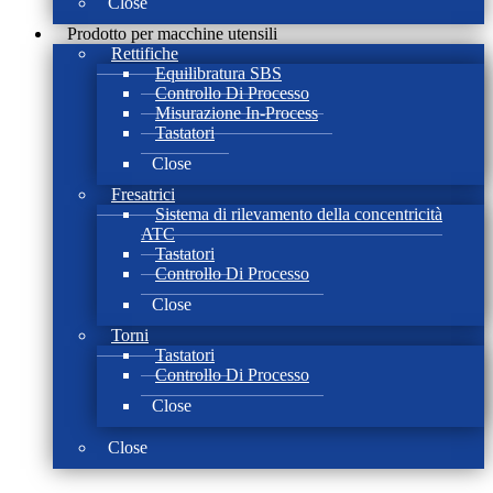
Close
Prodotto per macchine utensili
Rettifiche
Equilibratura SBS
Controllo Di Processo
Misurazione In-Process
Tastatori
Close
Fresatrici
Sistema di rilevamento della concentricità
ATC
Tastatori
Controllo Di Processo
Close
Torni
Tastatori
Controllo Di Processo
Close
Close