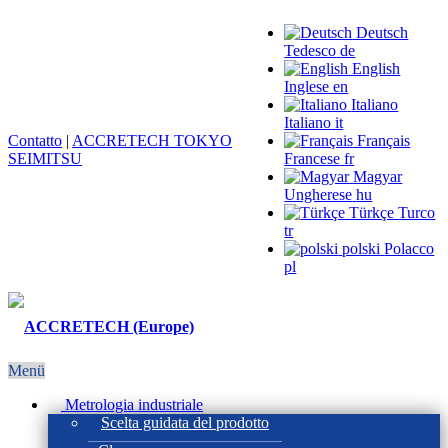
Deutsch
Tedesco
de
English
Inglese
en
Italiano
Italiano
it
Contatto
|
ACCRETECH TOKYO
Français
SEIMITSU
Francese
fr
Magyar
Ungherese
hu
Türkçe
Turco
tr
polski
Polacco
pl
Menü
Metrologia industriale
Scelta guidata del prodotto