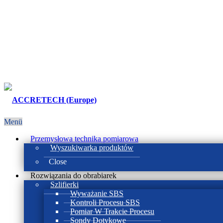
Menü
Przemysłowa technika pomiarowa
Wyszukiwarka produktów
Close
Rozwiązania do obrabiarek
Szlifierki
Wyważanie SBS
Kontroli Procesu SBS
Pomiar W Trakcie Procesu
Sondy Dotykowe