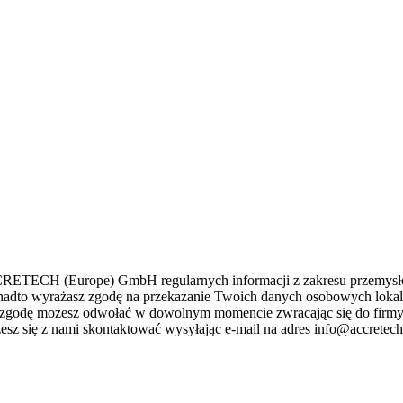
ACCRETECH (Europe) GmbH regularnych informacji z zakresu przemys
Ponadto wyrażasz zgodę na przekazanie Twoich danych osobowych lok
niej zgodę możesz odwołać w dowolnym momencie zwracając się do f
sz się z nami skontaktować wysyłając e-mail na adres info@accretech