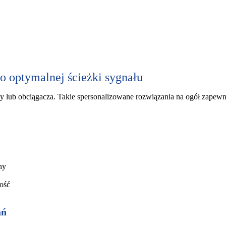
o optymalnej ścieżki sygnału
 lub obciągacza. Takie spersonalizowane rozwiązania na ogół zapewnia
ny
łość
ań