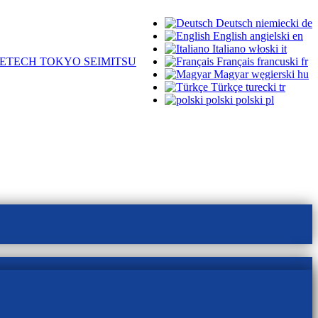
Deutsch
niemiecki
de
English
angielski
en
Italiano
włoski
it
ETECH TOKYO SEIMITSU
Français
francuski
fr
Magyar
węgierski
hu
Türkçe
turecki
tr
polski
polski
pl