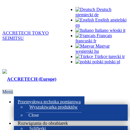
Deutsch
niemiecki
de
English
angielski
en
Italiano
włoski
it
ACCRETECH TOKYO
Français
SEIMITSU
francuski
fr
Magyar
węgierski
hu
Türkçe
turecki
tr
polski
polski
pl
Menü
Przemysłowa technika pomiarowa
Wyszukiwarka produktów
Close
Rozwiązania do obrabiarek
Szlifierki