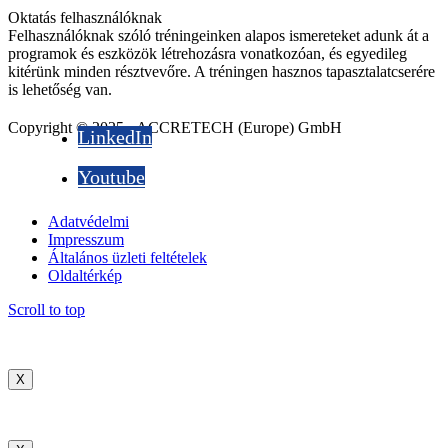
Oktatás felhasználóknak
Felhasználóknak szóló tréningeinken alapos ismereteket adunk át a
programok és eszközök létrehozásra vonatkozóan, és egyedileg
kitérünk minden résztvevőre. A tréningen hasznos tapasztalatcserére
is lehetőség van.
Copyright © 2025 - ACCRETECH (Europe) GmbH
LinkedIn
Youtube
Adatvédelmi
Impresszum
Általános üzleti feltételek
Oldaltérkép
Scroll to top
X