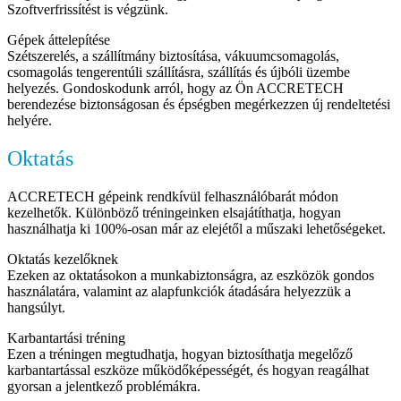
Szoftverfrissítést is végzünk.
Gépek áttelepítése
Szétszerelés, a szállítmány biztosítása, vákuumcsomagolás,
csomagolás tengerentúli szállításra, szállítás és újbóli üzembe
helyezés. Gondoskodunk arról, hogy az Ön ACCRETECH
berendezése biztonságosan és épségben megérkezzen új rendeltetési
helyére.
Oktatás
ACCRETECH gépeink rendkívül felhasználóbarát módon
kezelhetők. Különböző tréningeinken elsajátíthatja, hogyan
használhatja ki 100%-osan már az elejétől a műszaki lehetőségeket.
Oktatás kezelőknek
Ezeken az oktatásokon a munkabiztonságra, az eszközök gondos
használatára, valamint az alapfunkciók átadására helyezzük a
hangsúlyt.
Karbantartási tréning
Ezen a tréningen megtudhatja, hogyan biztosíthatja megelőző
karbantartással eszköze működőképességét, és hogyan reagálhat
gyorsan a jelentkező problémákra.