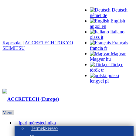
Deutsch
német
de
English
angol
en
Italiano
olasz
it
Kapcsolat
|
ACCRETECH TOKYO
Français
SEIMITSU
francia
fr
Magyar
Magyar
hu
Türkçe
török
tr
polski
lengyel
pl
Menü
Ipari méréstechnika
Termekkereso