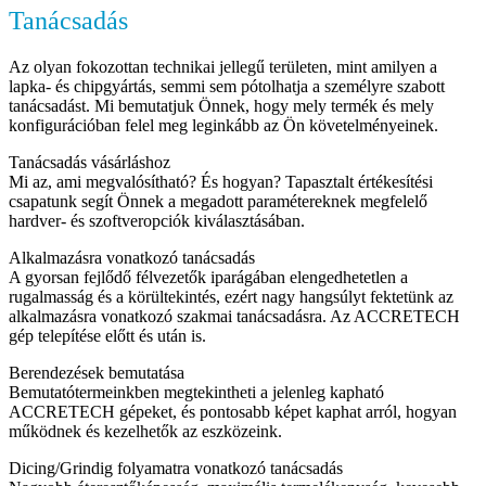
Tanácsadás
Az olyan fokozottan technikai jellegű területen, mint amilyen a
lapka- és chipgyártás, semmi sem pótolhatja a személyre szabott
tanácsadást. Mi bemutatjuk Önnek, hogy mely termék és mely
konfigurációban felel meg leginkább az Ön követelményeinek.
Tanácsadás vásárláshoz
Mi az, ami megvalósítható? És hogyan? Tapasztalt értékesítési
csapatunk segít Önnek a megadott paramétereknek megfelelő
hardver- és szoftveropciók kiválasztásában.
Alkalmazásra vonatkozó tanácsadás
A gyorsan fejlődő félvezetők iparágában elengedhetetlen a
rugalmasság és a körültekintés, ezért nagy hangsúlyt fektetünk az
alkalmazásra vonatkozó szakmai tanácsadásra. Az ACCRETECH
gép telepítése előtt és után is.
Berendezések bemutatása
Bemutatótermeinkben megtekintheti a jelenleg kapható
ACCRETECH gépeket, és pontosabb képet kaphat arról, hogyan
működnek és kezelhetők az eszközeink.
Dicing/Grindig folyamatra vonatkozó tanácsadás