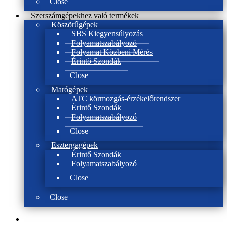
Close
Szerszámgépekhez való termékek
Köszörűgépek
SBS Kiegyensúlyozás
Folyamatszabályozó
Folyamat Közbeni Mérés
Érintő Szondák
Close
Marógépek
ATC körmozgás-érzékelőrendszer
Érintő Szondák
Folyamatszabályozó
Close
Esztergagépek
Érintő Szondák
Folyamatszabályozó
Close
Close