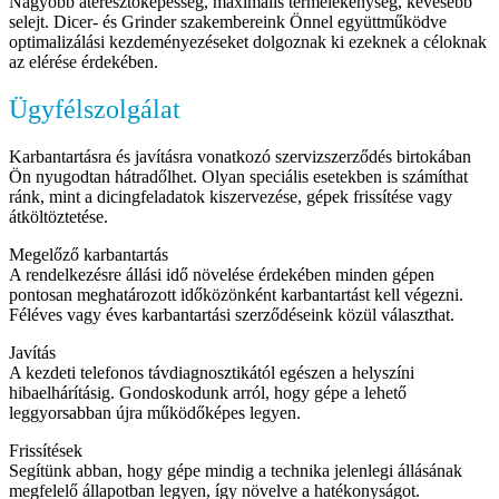
Nagyobb áteresztőképesség, maximális termelékenység, kevesebb
selejt. Dicer- és Grinder szakembereink Önnel együttműködve
optimalizálási kezdeményezéseket dolgoznak ki ezeknek a céloknak
az elérése érdekében.
Ügyfélszolgálat
Karbantartásra és javításra vonatkozó szervizszerződés birtokában
Ön nyugodtan hátradőlhet. Olyan speciális esetekben is számíthat
ránk, mint a dicingfeladatok kiszervezése, gépek frissítése vagy
átköltöztetése.
Megelőző karbantartás
A rendelkezésre állási idő növelése érdekében minden gépen
pontosan meghatározott időközönként karbantartást kell végezni.
Féléves vagy éves karbantartási szerződéseink közül választhat.
Javítás
A kezdeti telefonos távdiagnosztikától egészen a helyszíni
hibaelhárításig. Gondoskodunk arról, hogy gépe a lehető
leggyorsabban újra működőképes legyen.
Frissítések
Segítünk abban, hogy gépe mindig a technika jelenlegi állásának
megfelelő állapotban legyen, így növelve a hatékonyságot.