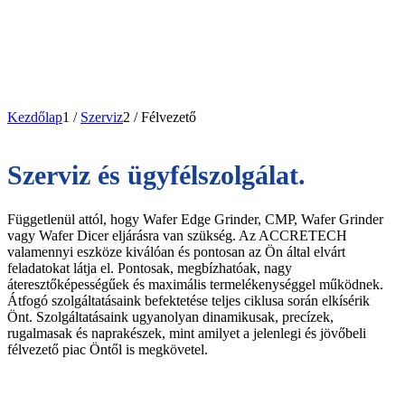
Kezdőlap
1
/
Szerviz
2
/
Félvezető
Szerviz és ügyfélszolgálat.
Függetlenül attól, hogy Wafer Edge Grinder, CMP, Wafer Grinder
vagy Wafer Dicer eljárásra van szükség. Az ACCRETECH
valamennyi eszköze kiválóan és pontosan az Ön által elvárt
feladatokat látja el. Pontosak, megbízhatóak, nagy
áteresztőképességűek és maximális termelékenységgel működnek.
Átfogó szolgáltatásaink befektetése teljes ciklusa során elkísérik
Önt. Szolgáltatásaink ugyanolyan dinamikusak, precízek,
rugalmasak és naprakészek, mint amilyet a jelenlegi és jövőbeli
félvezető piac Öntől is megkövetel.