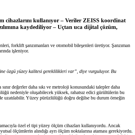
cihazlarını kullanıyor – Veriler ZEISS koordinat
zılımına kaydediliyor – Uçtan uca dijital çözüm,
nleri, forklift şanzımanları ve otomobil bileşenleri üretiyor. Şanzıman
rında işleniyor.
e özgü yüzey kalitesi gereklilikleri var”, diye vurguluyor. Bu
 sınır değerler daha sıkı ve metroloji konusundaki talepler daha
lüğü nedeniyle oluşabilecek yüksek, rahatsız edici gürültülerin bu
inde uzatılabilir. Yüzey pürüzlülüğü doğru değilse bu durum örneğin
 amacıyla özel el tipi yüzey ölçüm cihazları kullanıyordu. Ancak
yutsal ölçümlerin alındığı ayrı ölçüm noktalarına ataması gerekiyordu.