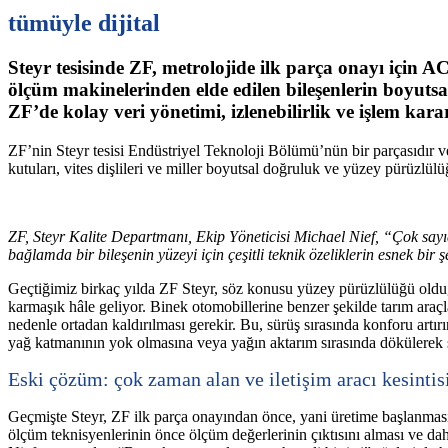
tümüyle dijital
Steyr tesisinde ZF, metrolojide ilk parça onayı iç
ölçüm makinelerinden elde edilen bileşenlerin boyutsal
ZF’de kolay veri yönetimi, izlenebilirlik ve işlem karar
ZF’nin Steyr tesisi Endüstriyel Teknoloji Bölümü’nün bir parçasıdır ve y
kutuları, vites dişlileri ve miller boyutsal doğruluk ve yüzey pürüzlül
ZF, Steyr Kalite Departmanı, Ekip Yöneticisi Michael Nief, “Çok sayıda
bağlamda bir bileşenin yüzeyi için çeşitli teknik özeliklerin esnek bir ş
Geçtiğimiz birkaç yılda ZF Steyr, söz konusu yüzey pürüzlülüğü olduğun
karmaşık hâle geliyor. Binek otomobillerine benzer şekilde tarım araçl
nedenle ortadan kaldırılması gerekir. Bu, sürüş sırasında konforu artı
yağ katmanının yok olmasına veya yağın aktarım sırasında dökülerek 
Eski çözüm: çok zaman alan ve iletişim aracı kesinti
Geçmişte Steyr, ZF ilk parça onayından önce, yani üretime başlanması i
ölçüm teknisyenlerinin önce ölçüm değerlerinin çıktısını alması ve da