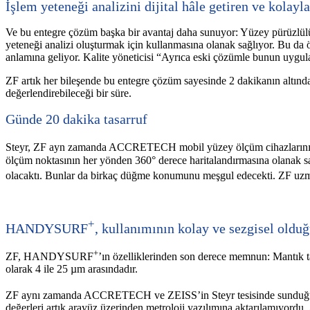
İşlem yeteneği analizini dijital hâle getiren ve kolay
Ve bu entegre çözüm başka bir avantaj daha sunuyor: Yüzey pürüzlülüğ
yeteneği analizi oluşturmak için kullanmasına olanak sağlıyor. Bu da ö
anlamına geliyor. Kalite yöneticisi “Ayrıca eski çözümle bunun uygu
ZF artık her bileşende bu entegre çözüm sayesinde 2 dakikanın altınd
değerlendirebileceği bir süre.
Günde 20 dakika tasarruf
Steyr, ZF ayn zamanda ACCRETECH mobil yüzey ölçüm cihazlarını Z
ölçüm noktasının her yönden 360° derece haritalandırmasına olanak s
olacaktı. Bunlar da birkaç düğme konumunu meşgul edecekti. ZF
+
HANDYSURF
, kullanımının kolay ve sezgisel olduğ
+
ZF, HANDYSURF
’ın özelliklerinden son derece memnun: Mantık ta
olarak 4 ile 25 µm arasındadır.
ZF aynı zamanda ACCRETECH ve ZEISS’in Steyr tesisinde sunduğu 
değerleri artık arayüz üzerinden metroloji yazılımına aktarılamıyor