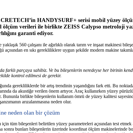
in ACCRETECH’in HANDYSURF+ serisi mobil yüzey ölçüm 
 ölçüm verileri ile birlikte ZEISS Calypso metroloji ya
lılığını garanti ediyor.
aklaşık 560 çalışanı ile ağırlıklı olarak tarım ve inşaat makinesi bileşe
üğü açısından en sıkı gerekliliklere uygun şekilde modern makine takımla
 farklı parçaya sahibiz. Ve bu bileşenlerin neredeyse her birinin kendin
ekilde kontrol edilmesi de gerekir.
da gerekliliklerde bir artış trendinin yaşandığını fark etti. Bu noktada
arında da akustiğe verilen önem artıyor. Araç kullanırken yüzey pürüzlü
rır. Bununla birlikte bileşenlerin kullanım ömrü de yüzey kalitesi sayes
şanzımanın arızalanmasına neden olur.
sine neden olan bir çözüm
çin tüm bileşenleri belirtilen yüzey parametreleri açısından test etmek
ha sonra bunları bileşenlerin üzerinde koordinat ölçüm makinelerinde bo