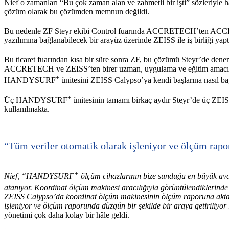
Nief o zamanları “Bu çok zaman alan ve zahmetli bir işti” sözleriyle h
çözüm olarak bu çözümden memnun değildi.
Bu nedenle ZF Steyr ekibi Control fuarında ACCRETECH’te
yazılımına bağlanabilecek bir arayüz üzerinde ZEISS ile iş birliği 
Bu ticaret fuarından kısa bir süre sonra ZF, bu çözümü Steyr’de d
ACCRETECH ve ZEISS’ten birer uzman, uygulama ve eğitim amacıyla tesi
+
HANDYSURF
ünitesini ZEISS Calypso’ya kendi başlarına nasıl bağl
+
Üç HANDYSURF
ünitesinin tamamı birkaç aydır Steyr’de üç ZEIS
kullanılmakta.
“Tüm veriler otomatik olarak işleniyor ve ölçüm rapor
+
Nief, “HANDYSURF
ölçüm cihazlarının bize sunduğu en büyük avan
atanıyor. Koordinat ölçüm makinesi aracılığıyla görüntülendikler
ZEISS Calypso’da koordinat ölçüm makinesinin ölçüm raporuna aktar
işleniyor ve ölçüm raporunda düzgün bir şekilde bir araya getiriliyor 
yönetimi çok daha kolay bir hâle geldi.