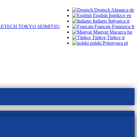
Deutsch
Almanca
de
English
İngilizce
en
Italiano
İtalyanca
it
ETECH TOKYO SEIMITSU
Français
Fransızca
fr
Magyar
Macarca
hu
Türkçe
Türkçe
tr
polski
Polonyaca
pl