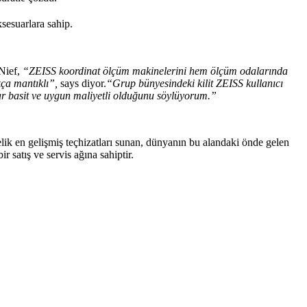
ksesuarlara sahip.
Nief,
“ZEISS koordinat ölçüm makinelerini hem ölçüm odalarında
ça mantıklı”,
says diyor.
“Grup bünyesindeki kilit ZEISS kullanıcı
ar basit ve uygun maliyetli olduğunu söylüyorum.”
k en gelişmiş teçhizatları sunan, dünyanın bu alandaki önde gelen
satış ve servis ağına sahiptir.