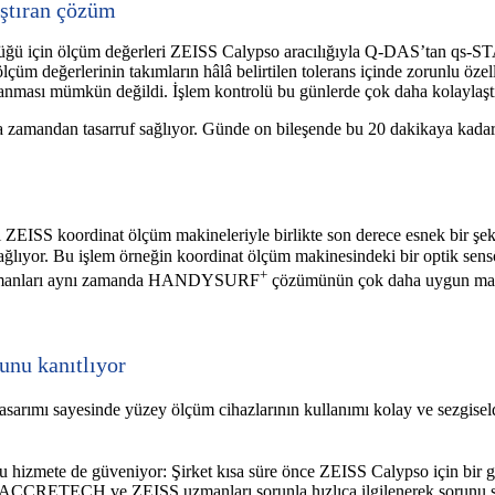
laştıran çözüm
ü için ölçüm değerleri ZEISS Calypso aracılığıyla Q-DAS’tan qs-STAT i
lçüm değerlerinin takımların hâlâ belirtilen tolerans içinde zorunlu öze
lanması mümkün değildi. İşlem kontrolü bu günlerde çok daha kolaylaştı
a zamandan tasarruf sağlıyor. Günde on bileşende bu 20 dakikaya kadar ç
EISS koordinat ölçüm makineleriyle birlikte son derece esnek bir 
ağlıyor. Bu işlem örneğin koordinat ölçüm makinesindeki bir optik sen
+
 uzmanları aynı zamanda HANDYSURF
çözümünün çok daha uygun mali
unu kanıtlıyor
sarımı sayesinde yüzey ölçüm cihazlarının kullanımı kolay ve sezgiseldir
hizmete de güveniyor: Şirket kısa süre önce ZEISS Calypso için b
du. ACCRETECH ve ZEISS uzmanları sorunla hızlıca ilgilenerek sorunu s