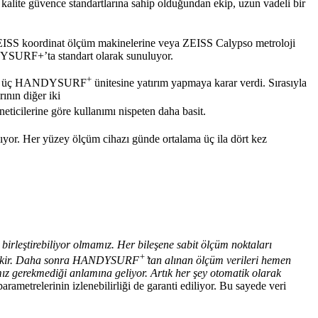
k kalite güvence standartlarına sahip olduğundan ekip, uzun vadeli bir
ZEISS koordinat ölçüm makinelerine veya ZEISS Calypso metroloji
NDYSURF+’ta standart olarak sunuluyor.
+
ve ZF, üç HANDYSURF
ünitesine yatırım yapmaya karar verdi. Sırasıyla
ının diğer iki
eticilerine göre kullanımı nispeten daha basit.
yor. Her yüzey ölçüm cihazı günde ortalama üç ila dört kez
irleştirebiliyor olmamız. Her bileşene sabit ölçüm noktaları
+
rekir. Daha sonra HANDYSURF
’tan alınan ölçüm verileri hemen
ız gerekmediği anlamına geliyor. Artık her şey otomatik olarak
arametrelerinin izlenebilirliği de garanti ediliyor. Bu sayede veri