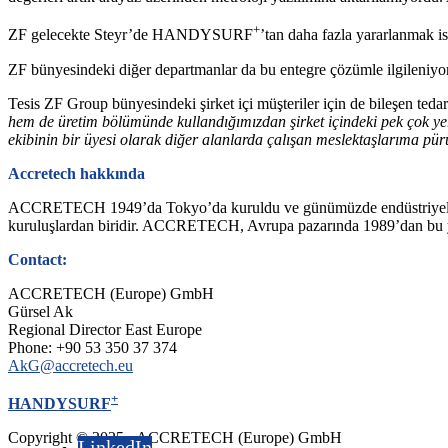
+
ZF gelecekte Steyr’de HANDYSURF
’tan daha fazla yararlanmak is
ZF bünyesindeki diğer departmanlar da bu entegre çözümle ilgileniyo
Tesis ZF Group bünyesindeki şirket içi müşteriler için de bileşen tedar
hem de üretim bölümünde kullandığımızdan şirket içindeki pek çok
ekibinin bir üyesi olarak diğer alanlarda çalışan meslektaşlarıma 
Accretech hakkında
ACCRETECH 1949’da Tokyo’da kuruldu ve günümüzde endüstriyel ölçüm 
kuruluşlardan biridir. ACCRETECH, Avrupa pazarında 1989’dan bu yana
Contact:
ACCRETECH (Europe) GmbH
Gürsel Ak
Regional Director East Europe
Phone: +90 53 350 37 374
AkG@accretech.eu
+
HANDYSURF
Copyright © 2025 - ACCRETECH (Europe) GmbH
LinkedIn