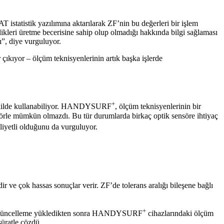
statistik yazılımına aktarılarak ZF’nin bu değerleri bir işlem
llikleri üretme becerisine sahip olup olmadığı hakkında bilgi sağlaması
”, diye vurguluyor.
ıkıyor – ölçüm teknisyenlerinin artık başka işlerde
+
şekilde kullanabiliyor. HANDYSURF
, ölçüm teknisyenlerinin bir
sörle mümkün olmazdı. Bu tür durumlarda birkaç optik sensöre ihtiyaç
yetli olduğunu da vurguluyor.
 ve çok hassas sonuçlar verir. ZF’de tolerans aralığı bileşene bağlı
+
ir güncelleme yükledikten sonra HANDYSURF
cihazlarındaki ölçüm
üratle çözdü.