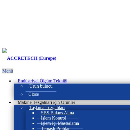
Menü
Endüstriyel Ölçüm Tekniği
Ürün bulucu
Close
Makine Tezgahları için Ürünler
Taşlama Tezgahları
SBS Balans Alma
İşlem Kontrol
İşlem İçi Mastarlama
Temaslı Problar