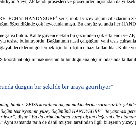
atırlıyor. Steyr, ZF kendi prosesleri ve prosedürleri açısından da yükse
+
n ACCRETECH’in HANDYSURF
serisi mobil yüzey ölçüm cihazlarının 
yaptığını öğrendiğinde çok heyecanlanmıştı. Bu arayüz şu anda her HA
eneme şansı buldu. Kalite güvence ekibi bu çözümden çok etkilendi 
ste bulunuyordu. Bağlantının nasıl çalıştığını, yani tesis çalışanlar
ayabileceklerini göstermek için bir ölçüm cihazı kullandılar. Kalite yön
S koordinat ölçüm makinesinin bulunduğu ana ölçüm odasında kullanılı
unda düzgün bir şekilde bir araya getiriliyor”
taj, bunları ZEISS koordinat ölçüm makinelerine sorunsuz bir şekilde b
+
inde ölçüm teknisyeninin yüzey ölçümünü HANDYSURF
ile yapması ge
ılıyor”,
diyor
“Bu da artık tonlarca yüzey ölçüm değerini elle atamam
.”
Aynı zamanda tarih de dahil müşteri tarafından ilgili bileşenin yüzey p