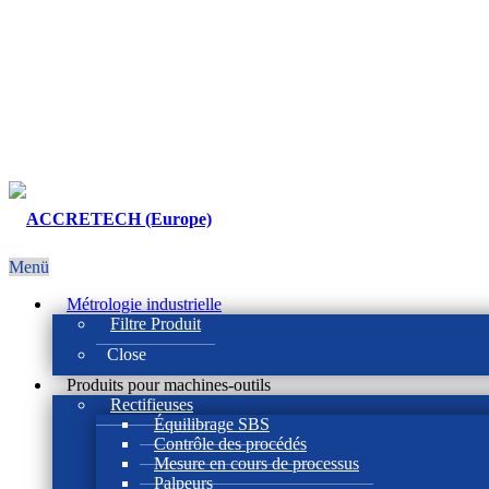
Menü
Métrologie industrielle
Filtre Produit
Close
Produits pour machines-outils
Rectifieuses
Équilibrage SBS
Contrôle des procédés
Mesure en cours de processus
Palpeurs