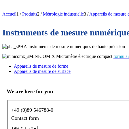
Accueil
1
/
Produits
2
/
Métrologie industrielle
3
/
Appareils de mesure e
Instruments de mesure numériques
PHA
Instruments de mesure numériques de haute précision – p.
MINICOM-X
Micromètre électrique compact
formulai
Appareils de mesure de forme
Appareils de mesure de surface
We are here for you
+49 (0)89 546788-0
Contact form
Title
*