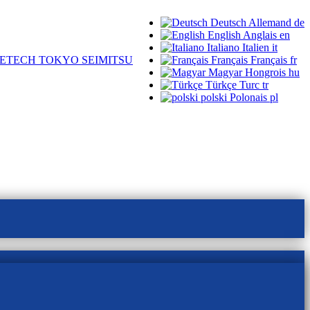
Deutsch
Allemand
de
English
Anglais
en
Italiano
Italien
it
ETECH TOKYO SEIMITSU
Français
Français
fr
Magyar
Hongrois
hu
Türkçe
Turc
tr
polski
Polonais
pl