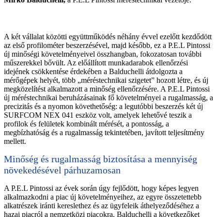
A két vállalat közötti együttműködés néhány évvel ezelőtt kezdődött
az első profilométer beszerzésével, majd később, ez a P.E.L Pintossi
új minőségi követelményeivel összhangban, fokozatosan további
műszerekkel bővült. Az előállított munkadarabok ellenőrzési
idejének csökkentése érdekében a Balduchelli átdolgozta a
mérőgépek helyét, több „méréstechnikai szigetet” hozott létre, és új
megközelítést alkalmazott a minőség ellenőrzésére. A P.E.L Pintossi
új méréstechnikai beruházásainak fő követelményei a rugalmasság, a
precizitás és a nyomon követhetőség: a legutóbbi beszerzés két új
SURFCOM NEX 041 eszköz volt, amelyek lehetővé teszik a
profilok és felületek kombinált mérését, a pontosság, a
megbízhatóság és a rugalmasság tekintetében, javított teljesítmény
mellett.
Minőség és rugalmasság biztosítása a mennyiség
növekedésével párhuzamosan
A P.E.L Pintossi az évek során úgy fejlődött, hogy képes legyen
alkalmazkodni a piac új követelményeihez, az egyre összetettebb
alkatrészek iránti kereslethez és az ügyfeleik áthelyeződéséhez a
hazai piacról a nemzetközi piacokra. Balduchelli a következőket