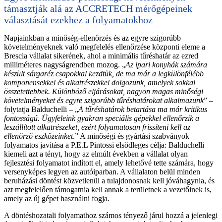
támasztják alá az ACCRETECH mérőgépeinek
választását ezekhez a folyamatokhoz
Napjainkban a minőség-ellenőrzés és az egyre szigorúbb
követelményeknek való megfelelés ellenőrzése központi eleme a
Brescia vállalat sikerének, ahol a minimális tűréshatár az ezred
milliméteres nagyságrendben mozog. „
Az ipari konyhák számára
készült sárgaréz csapokkal kezdtük, de ma már a legkülönfélébb
komponensekkel és alkatrészekkel dolgozunk, amelyek sokkal
összetettebbek. Különböző eljárásokat, nagyon magas minőségi
követelményeket és egyre szigorúbb tűréshatárokat alkalmazunk
” –
folytatja Balduchelli – „
A tűréshatárok betartása ma már kritikus
fontosságú. Ügyfeleink gyakran speciális gépekkel ellenőrzik a
leszállított alkatrészeket, ezért folyamatosan frissíteni kell az
ellenőrző eszközeinket
.” A minőségi és gyártási szabványok
folyamatos javítása a P.E.L Pintossi elsődleges célja: Balduchelli
kiemeli azt a tényt, hogy az elmúlt években a vállalat olyan
fejlesztési folyamatot indított el, amely lehetővé tette számára, hogy
versenyképes legyen az autóiparban. A vállalaton belül minden
beruházási döntést közvetlenül a tulajdonosnak kell jóváhagynia, és
azt megfelelően támogatnia kell annak a területnek a vezetőinek is,
amely az új gépet használni fogja.
A döntéshozatali folyamathoz számos tényező járul hozzá a jelenlegi