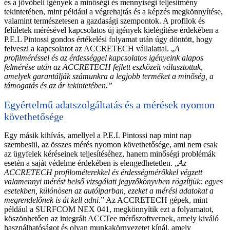
és a jövőbeli igények a minőségi és mennyiségi teljesítmény
tekintetében, mint például a végrehajtás és a képzés megkönnyítése,
valamint természetesen a gazdasági szempontok. A profilok és
felületek mérésével kapcsolatos új igények kielégítése érdekében a
P.E.L Pintossi gondos értékelési folyamat után úgy döntött, hogy
felveszi a kapcsolatot az ACCRETECH vállalattal. „
A
profilméréssel és az érdességgel kapcsolatos igényeink alapos
felmérése után az ACCRETECH fejlett eszközeit választottuk,
amelyek garantálják számunkra a legjobb terméket a minőség, a
támogatás és az ár tekintetében.”
Egyértelmű adatszolgáltatás és a mérések nyomon
követhetősége
Egy másik kihívás, amellyel a P.E.L Pintossi nap mint nap
szembesül, az összes mérés nyomon követhetősége, ami nem csak
az ügyfelek kéréseinek teljesítéséhez, hanem minőségi problémák
esetén a saját védelme érdekében is elengedhetetlen. „
Az
ACCRETECH profilométerekkel és érdességmérőkkel végzett
valamennyi mérést belső vizsgálati jegyzőkönyvben rögzítjük: egyes
esetekben, különösen az autóiparban, ezeket a mérési adatokat a
megrendelőnek is át kell adni
.” Az ACCRETECH gépek, mint
például a SURFCOM NEX 041, megkönnyítik ezt a folyamatot,
köszönhetően az integrált ACCTee mérőszoftvernek, amely kiváló
használhatóságot és olyan munkakörnyezetet kínál, amely