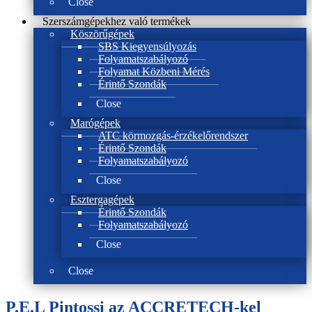
Close
Szerszámgépekhez való termékek
Köszörűgépek
SBS Kiegyensúlyozás
Folyamatszabályozó
Folyamat Közbeni Mérés
Érintő Szondák
Close
Marógépek
ATC körmozgás-érzékelőrendszer
Érintő Szondák
Folyamatszabályozó
Close
Esztergagépek
Érintő Szondák
Folyamatszabályozó
Close
Close
P.E.L Pintossi az ACCRETECH-kel