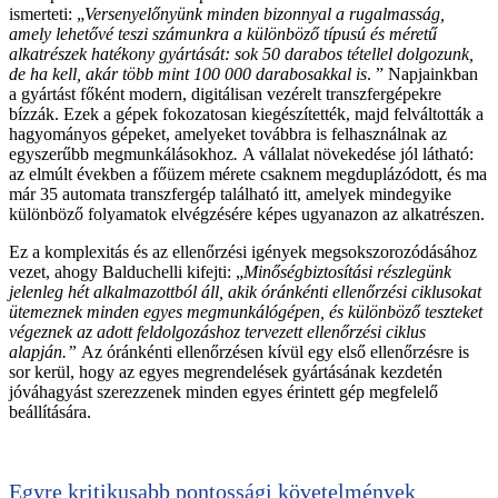
ismerteti: „
Versenyelőnyünk minden bizonnyal a rugalmasság,
amely lehetővé teszi számunkra a különböző típusú és méretű
alkatrészek hatékony gyártását: sok 50 darabos tétellel dolgozunk,
de ha kell, akár több mint 100 000 darabosakkal is
. ” Napjainkban
a gyártást főként modern, digitálisan vezérelt transzfergépekre
bízzák. Ezek a gépek fokozatosan kiegészítették, majd felváltották a
hagyományos gépeket, amelyeket továbbra is felhasználnak az
egyszerűbb megmunkálásokhoz
.
A vállalat növekedése jól látható:
az elmúlt években a főüzem mérete csaknem megduplázódott, és ma
már 35 automata transzfergép található itt, amelyek mindegyike
különböző folyamatok elvégzésére képes ugyanazon az alkatrészen.
Ez a komplexitás és az ellenőrzési igények megsokszorozódásához
vezet, ahogy Balduchelli kifejti: „
Minőségbiztosítási részlegünk
jelenleg hét alkalmazottból áll, akik óránkénti ellenőrzési ciklusokat
ütemeznek minden egyes megmunkálógépen, és különböző teszteket
végeznek az adott feldolgozáshoz tervezett ellenőrzési ciklus
alapján.”
Az óránkénti ellenőrzésen kívül egy első ellenőrzésre is
sor kerül, hogy az egyes megrendelések gyártásának kezdetén
jóváhagyást szerezzenek minden egyes érintett gép megfelelő
beállítására.
Egyre kritikusabb pontossági követelmények