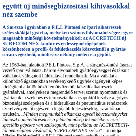
együtt új minőségbiztosítási kihívásokkal
néz szembe
A Sarezzo-i gyárában a P.E.L Pintossi az ipari alkatrészek
széles skáláját gyártja, melyeken számos folyamatot végez egyre
magasabb minőségi követelményekkel: az ACCRETECH új
SURFCOM NEX kontúr és érdességmérőgépének
köszönhetően a profil- és felületkezelés közvetlenül a gyártás
során végezhető, mindössze néhány méterre a géptől.
Az 1960-ban alapított P.E.L Pintossi S.p.A. a sárgaréz-öntési ágazat
vezető ipari vállalata, három élvonalbeli gyártóegységgel és társult
vállalatok válogatott hálózatával rendelkezik. Ma a vállalat a
különböző ágazatokban tevékenykedő ügyfelek igényeit képes
kielégíteni a különböző fémötvözetből készült alkatrészek
gyártásával, amelyeket a megrendelő tervei szerint nyomtatnak és
gyártanak: a szelepes és termosztatikus csapoktól kezdve a golyós
biztonsági szelepeken és a hidraulikus és pneumatikus rendszerek
szerelvényein át egészen a legújabb fejlesztésekig, az autóipar
területén. „
Minden megmunkált alkatrész egyedi követelményeket
támaszt a mérettűrések és a felületminőség tekintetében: ezért
speciális gépekre van szükségünk, mint például az ACCRETECH-
től nemrégiben vásárolt új SURFCOM NEX széria
” – mondja
Mirko Balduchelli,
a P.E.L Pintossi méréstechnikai vezetője.