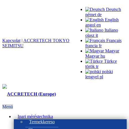
Deutsch
német
de
English
angol
en
Italiano
olasz
it
Kapcsolat
|
ACCRETECH TOKYO
Français
SEIMITSU
francia
fr
Magyar
Magyar
hu
Türkçe
török
tr
polski
lengyel
pl
Menü
Ipari méréstechnika
Termekkereso