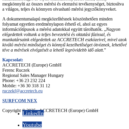
megkönnyíti az összes mérési és elemzési tevékenységet, biztosítva
a világos, teljes és könnyen olvasható mérési jegyzőkönyveket.
A dokumentumalapú megközelítésnek köszönhetően minden
folyamat egyetlen eredménylapon érhető el, ahol az egyes
információtípusok a mérési adatokkal együtt tárolhatók. „
Nagyon
elégedettek voltunk a teljes bevezetési és oktatási fázissal, és
munkatársaink elégedettek az ACCRETECH eszközeivel, mivel azok
kiváló mérési minőséget és könnyű kezelhetőséget ötvöznek, lehetővé
téve a mérések elvégzését a lehető legrövidebb idő alatt
.”
Kapcsolat:
ACCRETECH (Europe) GmbH
Ferenc Ruczek
Regional Sales Manager Hungary
Phone: +36 23 232 224
Mobile: +36 30 318 31 12
ruczekf@accretech.eu
SURFCOM NEX
Copyright © 2025 - ACCRETECH (Europe) GmbH
LinkedIn
Youtube