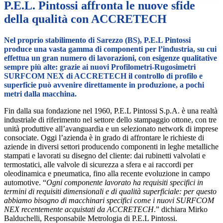
P.E.L. Pintossi affronta le nuove sfide
della qualità con ACCRETECH
Nel proprio stabilimento di Sarezzo (BS), P.E.L Pintossi
produce una vasta gamma di componenti per l’industria, su cui
effettua un gran numero di lavorazioni, con esigenze qualitative
sempre più alte: grazie ai nuovi Profilometri-Rugosimetri
SURFCOM NEX di ACCRETECH il controllo di profilo e
superficie può avvenire direttamente in produzione, a pochi
metri dalla macchina.
Fin dalla sua fondazione nel 1960, P.E.L Pintossi S.p.A. è una realtà
industriale di riferimento nel settore dello stampaggio ottone, con tre
unità produttive all’avanguardia e un selezionato network di imprese
consociate. Oggi l’azienda è in grado di affrontare le richieste di
aziende in diversi settori producendo componenti in leghe metalliche
stampati e lavorati su disegno del cliente: dai rubinetti valvolati e
termostatici, alle valvole di sicurezza a sfera e ai raccordi per
oleodinamica e pneumatica, fino alla recente evoluzione in campo
automotive. “
Ogni componente lavorato ha requisiti specifici in
termini di requisiti dimensionali e di qualità superficiale: per questo
abbiamo bisogno di macchinari specifici come i nuovi SURFCOM
NEX recentemente acquistati da ACCRETECH
.” dichiara Mirko
Balduchelli, Responsabile Metrologia di P.E.L Pintossi.