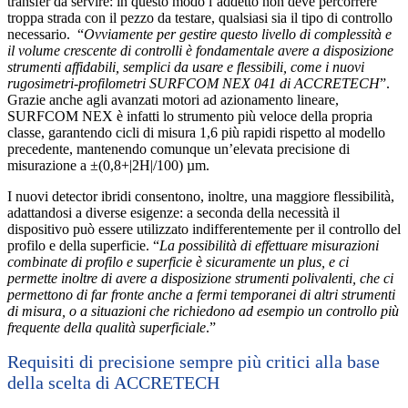
transfer da servire: in questo modo l’addetto non deve percorrere
troppa strada con il pezzo da testare, qualsiasi sia il tipo di controllo
necessario. “
Ovviamente per gestire questo livello di complessità e
il volume crescente di controlli è fondamentale avere a disposizione
strumenti affidabili, semplici da usare e flessibili, come i nuovi
rugosimetri-profilometri SURFCOM NEX 041 di ACCRETECH
”.
Grazie anche agli avanzati motori ad azionamento lineare,
SURFCOM NEX è infatti lo strumento più veloce della propria
classe, garantendo cicli di misura 1,6 più rapidi rispetto al modello
precedente, mantenendo comunque un’elevata precisione di
misurazione a ±(0,8+|2H|/100) µm.
I nuovi detector ibridi consentono, inoltre, una maggiore flessibilità,
adattandosi a diverse esigenze: a seconda della necessità il
dispositivo può essere utilizzato indifferentemente per il controllo del
profilo e della superficie. “
La possibilità di effettuare misurazioni
combinate di profilo e superficie è sicuramente un plus, e ci
permette inoltre di avere a disposizione strumenti polivalenti, che ci
permettono di far fronte anche a fermi temporanei di altri strumenti
di misura, o a situazioni che richiedono ad esempio un controllo più
frequente della qualità superficiale
.”
Requisiti di precisione sempre più critici alla base
della scelta di ACCRETECH