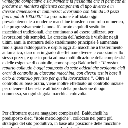
vantaggio competitivo è sicuramente la flessibilità che ci permette di
produrre in maniera efficienza componenti di tipo diverso e in
diverse dimensioni di commessa: lavoriamo con lotti da 50 pezzi
fino a più di 100.000
.” La produzione è affidata oggi
prevalentemente a moderne macchine transfer a controllo numerico,
che progressivamente hanno affiancato e quindi sostituito
macchinari tradizionali, che continuano ad essere utilizzati per
lavorazioni più semplici
.
La crescita dell’azienda è visibile: negli
ultimi anni la metratura dello stabilimento principale è aumentata
fino a quasi raddoppiare, e ospita oggi 35 macchine a trasferimento
automatico, ciascuna in grado di effettuare diverse lavorazioni sullo
stesso pezzo, e questo porta ad una moltiplicazione della complessità
e delle esigenze di controllo, come spiega Balduchelli: “
Il nostro
reparto collaudo è oggi composto da sette addetti che svolgono cicli
orari di controllo su ciascuna macchina, con diversi test in base il
ciclo di controllo previsto per quella lavorazione.”.
Oltre al
controllo su base oraria, viene inoltre effettuato un controllo iniziale
per ottenere il benestare all’inizio della produzione di ogni
commessa, su ogni singola macchina coinvolta.
Per affrontare questa maggiore complessità, Balduchelli ha
predisposto dieci “isole metrologiche”, collocate nei punti più
strategici del sito produttivo, in base alla posizione delle macchine