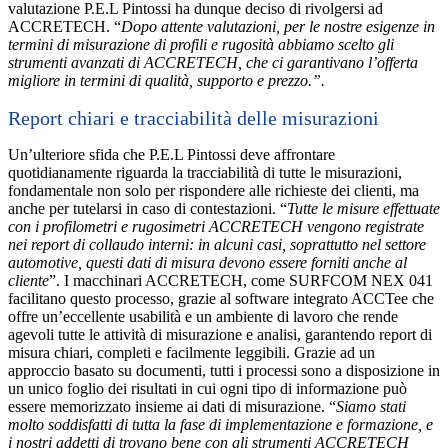
valutazione P.E.L Pintossi ha dunque deciso di rivolgersi ad
ACCRETECH. “
Dopo attente valutazioni, per le nostre esigenze in
termini di misurazione di profili e rugosità abbiamo scelto gli
strumenti avanzati di ACCRETECH, che ci garantivano l’offerta
migliore in termini di qualità, supporto e prezzo.”.
Report chiari e tracciabilità delle misurazioni
Un’ulteriore sfida che P.E.L Pintossi deve affrontare
quotidianamente riguarda la tracciabilità di tutte le misurazioni,
fondamentale non solo per rispondere alle richieste dei clienti, ma
anche per tutelarsi in caso di contestazioni. “
Tutte le misure effettuate
con i profilometri e rugosimetri ACCRETECH vengono registrate
nei report di collaudo interni: in alcuni casi, soprattutto nel settore
automotive, questi dati di misura devono essere forniti anche al
cliente
”. I macchinari ACCRETECH, come SURFCOM NEX 041
facilitano questo processo, grazie al software integrato ACCTee che
offre un’eccellente usabilità e un ambiente di lavoro che rende
agevoli tutte le attività di misurazione e analisi, garantendo report di
misura chiari, completi e facilmente leggibili. Grazie ad un
approccio basato su documenti, tutti i processi sono a disposizione in
un unico foglio dei risultati in cui ogni tipo di informazione può
essere memorizzato insieme ai dati di misurazione. “
Siamo stati
molto soddisfatti di tutta la fase di implementazione e formazione, e
i nostri addetti di trovano bene con gli strumenti ACCRETECH