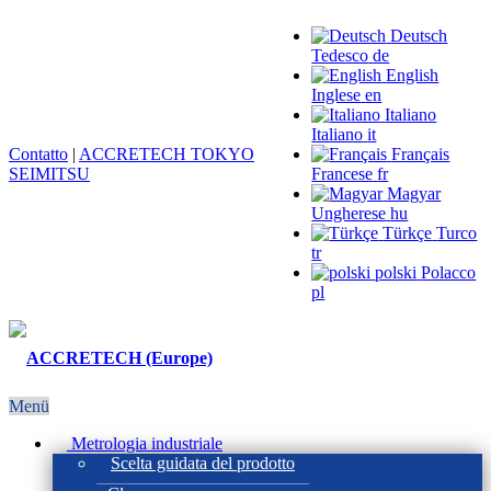
Deutsch
Tedesco
de
English
Inglese
en
Italiano
Italiano
it
Contatto
|
ACCRETECH TOKYO
Français
SEIMITSU
Francese
fr
Magyar
Ungherese
hu
Türkçe
Turco
tr
polski
Polacco
pl
Menü
Metrologia industriale
Scelta guidata del prodotto