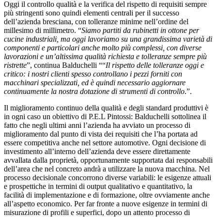
Oggi il controllo qualità e la verifica del rispetto di requisiti sempre
più stringenti sono quindi elementi centrali per il successo
dell’azienda bresciana, con tolleranze minime nell’ordine del
millesimo di millimetro. “
Siamo partiti da rubinetti in ottone per
cucine industriali, ma oggi lavoriamo su una grandissima varietà di
componenti e particolari anche molto più complessi, con diverse
lavorazioni e un’altissima qualità richiesta e tolleranze sempre più
ristrette
”, continua Balduchelli ““
Il rispetto delle tolleranze oggi e
critico: i nostri clienti spesso controllano i pezzi forniti con
macchinari specializzati, ed è quindi necessario aggiornare
continuamente la nostra dotazione di strumenti di controllo
.”.
Il miglioramento continuo della qualità e degli standard produttivi è
in ogni caso un obiettivo di P.E.L Pintossi: Balduchelli sottolinea il
fatto che negli ultimi anni l’azienda ha avviato un processo di
miglioramento dal punto di vista dei requisiti che l’ha portata ad
essere competitiva anche nel settore automotive. Ogni decisione di
investimento all’interno dell’azienda deve essere direttamente
avvallata dalla proprietà, opportunamente supportata dai responsabili
dell’area che nel concreto andrà a utilizzare la nuova macchina. Nel
processo decisionale concorrono diverse variabili: le esigenze attuali
e prospettiche in termini di output qualitativo e quantitativo, la
facilità di implementazione e di formazione, oltre ovviamente anche
all’aspetto economico. Per far fronte a nuove esigenze in termini di
misurazione di profili e superfici, dopo un attento processo di