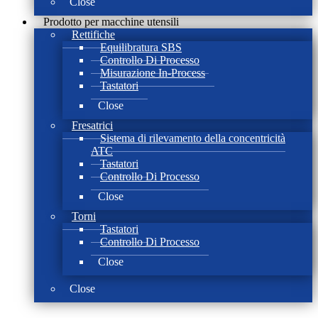
Close
Prodotto per macchine utensili
Rettifiche
Equilibratura SBS
Controllo Di Processo
Misurazione In-Process
Tastatori
Close
Fresatrici
Sistema di rilevamento della concentricità
ATC
Tastatori
Controllo Di Processo
Close
Torni
Tastatori
Controllo Di Processo
Close
Close