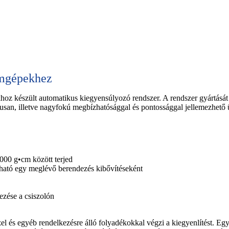
ámgépekhez
oz készült automatikus kiegyensúlyozó rendszer. A rendszer gyártását
usan, illetve nagyfokú megbízhatósággal és pontossággal jellemezhető üz
000 g•cm között terjed
ozható egy meglévő berendezés kibővítéseként
ezése a csiszolón
 és egyéb rendelkezésre álló folyadékokkal végzi a kiegyenlítést. Egy 