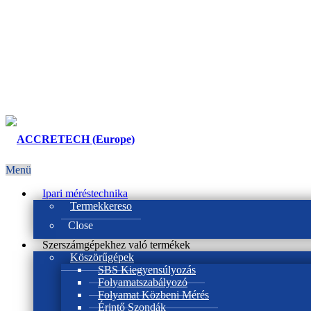
Menü
Ipari méréstechnika
Termekkereso
Close
Szerszámgépekhez való termékek
Köszörűgépek
SBS Kiegyensúlyozás
Folyamatszabályozó
Folyamat Közbeni Mérés
Érintő Szondák