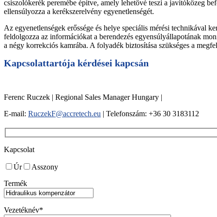
csiszolókerék peremébe építve, amely lehetővé teszi a javítóközeg b
ellensúlyozza a kerékszerelvény egyenetlenségét.
Az egyenetlenségek erőssége és helye speciális mérési technikával k
feldolgozza az információkat a berendezés egyensúlyállapotának mon
a négy korrekciós kamrába. A folyadék biztosítása szükséges a megfe
Kapcsolattartója kérdései kapcsán
Ferenc Ruczek | Regional Sales Manager Hungary |
E-mail:
RuczekF@accretech.eu
| Telefonszám: +36 30 3183112
Kapcsolat
Úr
Asszony
Termék
Vezetéknév*