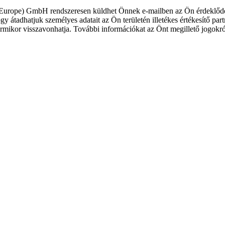
ope) GmbH rendszeresen küldhet Önnek e-mailben az Ön érdeklődéséhez
ogy átadhatjuk személyes adatait az Ön területén illetékes értékesítő pa
 visszavonhatja. További információkat az Önt megillető jogokról a