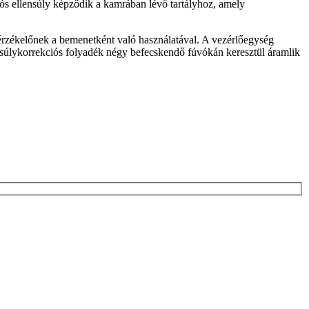
ós ellensúly képződik a kamrában lévő tartályhoz, amely
sérzékelőnek a bemenetként való használatával. A vezérlőegység
nsúlykorrekciós folyadék négy befecskendő fúvókán keresztül áramlik