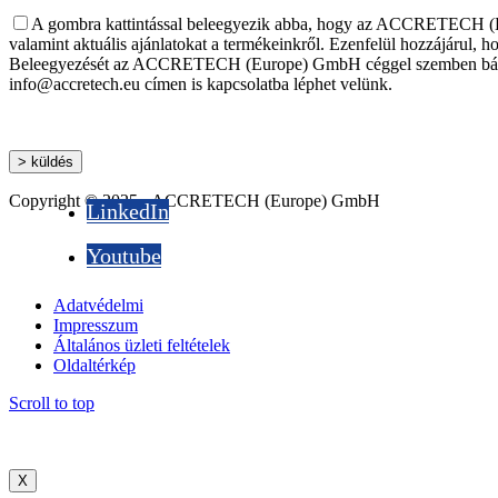
A gombra kattintással beleegyezik abba, hogy az ACCRETECH (Eur
valamint aktuális ajánlatokat a termékeinkről. Ezenfelül hozzájárul, h
Beleegyezését az ACCRETECH (Europe) GmbH céggel szemben bármikor
info@accretech.eu címen is kapcsolatba léphet velünk.
Copyright © 2025 - ACCRETECH (Europe) GmbH
LinkedIn
Youtube
Adatvédelmi
Impresszum
Általános üzleti feltételek
Oldaltérkép
Scroll to top
X