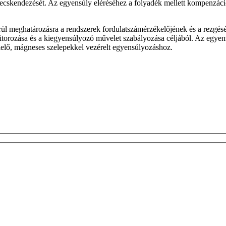
efecskendezését. Az egyensúly eléréséhez a folyadék mellett kompenzáci
erül meghatározásra a rendszerek fordulatszámérzékelőjének és a rezgé
itorozása és a kiegyensúlyozó művelet szabályozása céljából. Az egye
lelő, mágneses szelepekkel vezérelt egyensúlyozáshoz.