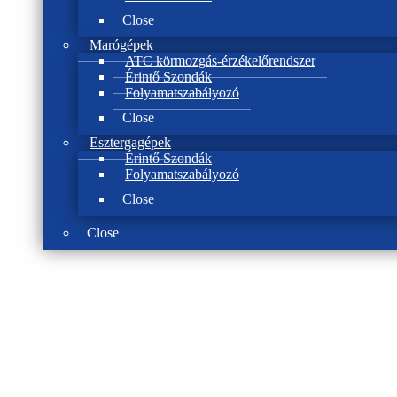
Close
Marógépek
ATC körmozgás-érzékelőrendszer
Érintő Szondák
Folyamatszabályozó
Close
Esztergagépek
Érintő Szondák
Folyamatszabályozó
Close
Close