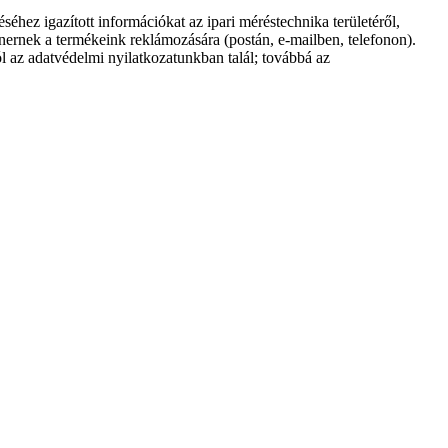
 igazított információkat az ipari méréstechnika területéről,
rtnernek a termékeink reklámozására (postán, e-mailben, telefonon).
z adatvédelmi nyilatkozatunkban talál; továbbá az