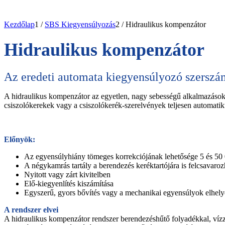
Kezdőlap
1
/
SBS Kiegyensúlyozás
2
/
Hidraulikus kompenzátor
Hidraulikus kompenzátor
Az eredeti automata kiegyensúlyozó szersz
A hidraulikus kompenzátor az egyetlen, nagy sebességű alkalmazásokh
csiszolókerekek vagy a csiszolókerék-szerelvények teljesen automatik
Előnyök:
Az egyensúlyhiány tömeges korrekciójának lehetősége 5 és 50 
A négykamrás tartály a berendezés keréktartójára is felcsavar
Nyitott vagy zárt kivitelben
Elő-kiegyenlítés kiszámítása
Egyszerű, gyors bővítés vagy a mechanikai egyensúlyok elhely
A rendszer elvei
A hidraulikus kompenzátor rendszer berendezéshűtő folyadékkal, vízzel