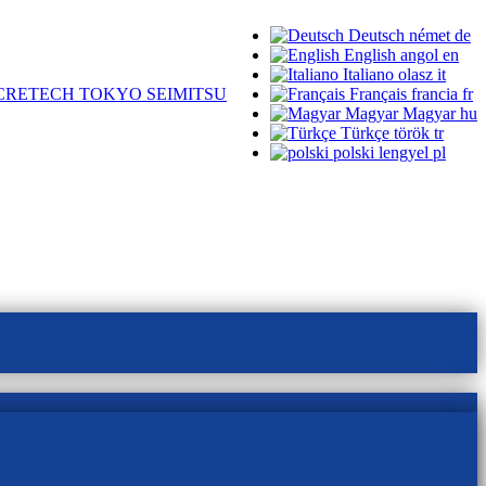
Deutsch
német
de
English
angol
en
Italiano
olasz
it
CRETECH TOKYO SEIMITSU
Français
francia
fr
Magyar
Magyar
hu
Türkçe
török
tr
polski
lengyel
pl