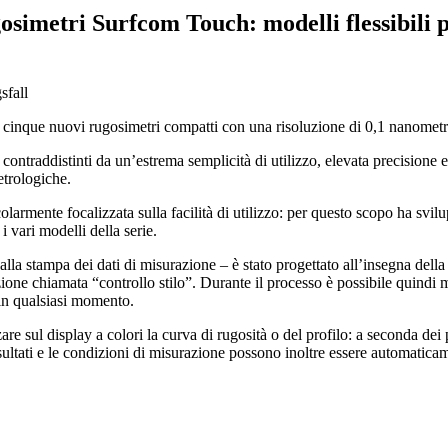
imetri Surfcom Touch: modelli flessibili pe
i rugosimetri compatti con una risoluzione di 0,1 nanometri, proge
stinti da un’estrema semplicità di utilizzo, elevata precisione e fles
metrologiche.
ocalizzata sulla facilità di utilizzo: per questo scopo ha sviluppat
i vari modelli della serie.
alla stampa dei dati di misurazione – è stato progettato all’insegna della
ione chiamata “controllo stilo”. Durante il processo è possibile quindi m
i in qualsiasi momento.
zare sul display a colori la curva di rugosità o del profilo: a seconda d
sultati e le condizioni di misurazione possono inoltre essere automatica