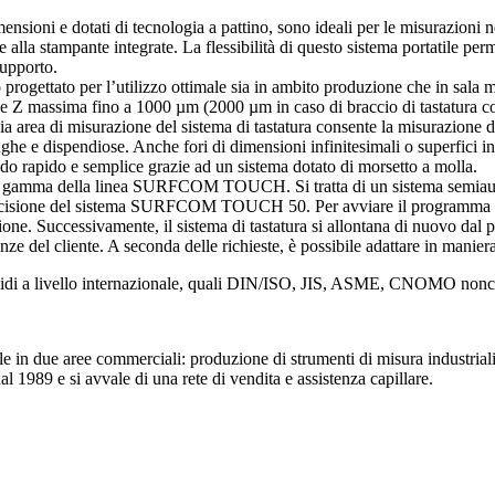
imensioni e dotati di tecnologia a pattino, sono ideali per le misurazioni
e alla stampante integrate. La flessibilità di questo sistema portatile perme
supporto.
 progettato per l’utilizzo ottimale sia in ambito produzione che in sala m
one Z massima fino a 1000 µm (2000 µm in caso di braccio di tastatura 
area di misurazione del sistema di tastatura consente la misurazione del
unghe e dispendiose. Anche fori di dimensioni infinitesimali o superfici 
odo rapido e semplice grazie ad un sistema dotato di morsetto a molla.
i gamma della linea SURFCOM TOUCH. Si tratta di un sistema semiautom
i precisione del sistema SURFCOM TOUCH 50. Per avviare il programma di
ione. Successivamente, il sistema di tastatura si allontana di nuovo dal 
l cliente. A seconda delle richieste, è possibile adattare in maniera 
 a livello internazionale, quali DIN/ISO, JIS, ASME, CNOMO nonché t
due aree commerciali: produzione di strumenti di misura industriali e 
89 e si avvale di una rete di vendita e assistenza capillare.