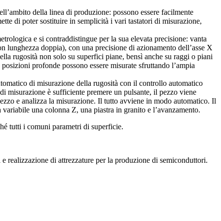
 nell’ambito della linea di produzione: possono essere facilmente
tte di poter sostituire in semplicità i vari tastatori di misurazione,
etrologica e si contraddistingue per la sua elevata precisione: vanta
con lunghezza doppia), con una precisione di azionamento dell’asse X
la rugosità non solo su superfici piane, bensì anche su raggi o piani
in posizioni profonde possono essere misurate sfruttando l’ampia
atico di misurazione della rugosità con il controllo automatico
 misurazione è sufficiente premere un pulsante, il pezzo viene
pezzo e analizza la misurazione. Il tutto avviene in modo automatico. Il
variabile una colonna Z, una piastra in granito e l’avanzamento.
utti i comuni parametri di superficie.
realizzazione di attrezzature per la produzione di semiconduttori.