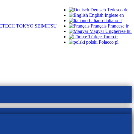
Deutsch
Tedesco
de
English
Inglese
en
Italiano
Italiano
it
ETECH TOKYO SEIMITSU
Français
Francese
fr
Magyar
Ungherese
hu
Türkçe
Turco
tr
polski
Polacco
pl