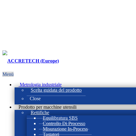
Menü
Metrologia industriale
Scelta guidata del prodotto
Close
Prodotto per macchine utensili
Rettifiche
Equilibratura SBS
Controllo Di Processo
Misurazione In-Process
Tastatori