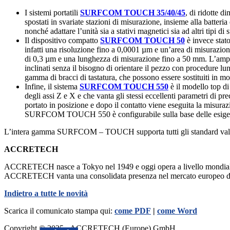
I sistemi portatili
SURFCOM TOUCH 35/40/45
, di ridotte d
spostati in svariate stazioni di misurazione, insieme alla batteria 
nonché adattare l’unità sia a stativi magnetici sia ad altri tipi di 
Il dispositivo compatto
SURFCOM TOUCH 50
è invece stato
infatti una risoluzione fino a 0,0001 µm e un’area di misurazi
di 0,3 µm e una lunghezza di misurazione fino a 50 mm. L’ampia 
inclinati senza il bisogno di orientare il pezzo con procedure l
gamma di bracci di tastatura, che possono essere sostituiti in m
Infine, il sistema
SURFCOM TOUCH 550
è il modello top d
degli assi Z e X e che vanta gli stessi eccellenti parametri d
portato in posizione e dopo il contatto viene eseguita la misuraz
SURFCOM TOUCH 550 è configurabile sulla base delle esigenze de
L’intera gamma SURFCOM – TOUCH supporta tutti gli standard validi
ACCRETECH
ACCRETECH nasce a Tokyo nel 1949 e oggi opera a livello mondiale in 
ACCRETECH vanta una consolidata presenza nel mercato europeo dal 19
Indietro a tutte le novità
Scarica il comunicato stampa qui:
come PDF
|
come Word
Copyright © 2025 - ACCRETECH (Europe) GmbH