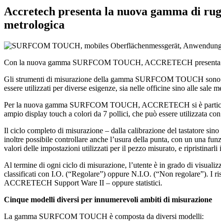
Accretech presenta la nuova gamma di rugos
metrologica
Con la nuova gamma SURFCOM TOUCH, ACCRETECH presenta cinque nuov
Gli strumenti di misurazione della gamma SURFCOM TOUCH sono contraddi
essere utilizzati per diverse esigenze, sia nelle officine sino alle sale 
Per la nuova gamma SURFCOM TOUCH, ACCRETECH si è particolarmente f
ampio display touch a colori da 7 pollici, che può essere utilizzata con 
Il ciclo completo di misurazione – dalla calibrazione del tastatore sino 
inoltre possibile controllare anche l’usura della punta, con un una funz
valori delle impostazioni utilizzati per il pezzo misurato, e ripristinarl
Al termine di ogni ciclo di misurazione, l’utente è in grado di visualiz
classificati con I.O. (“Regolare”) oppure N.I.O. (“Non regolare”). I ri
ACCRETECH Support Ware II – oppure statistici.
Cinque modelli diversi per innumerevoli ambiti di misurazione
La gamma SURFCOM TOUCH è composta da diversi modelli: