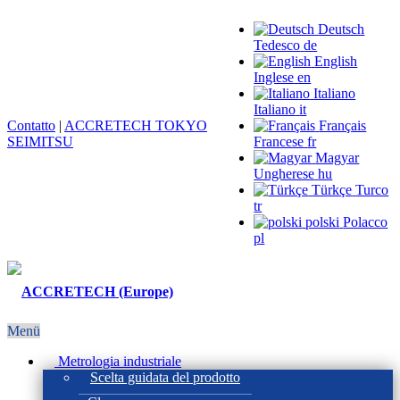
Deutsch
Tedesco
de
English
Inglese
en
Italiano
Italiano
it
Contatto
|
ACCRETECH TOKYO
Français
SEIMITSU
Francese
fr
Magyar
Ungherese
hu
Türkçe
Turco
tr
polski
Polacco
pl
Menü
Metrologia industriale
Scelta guidata del prodotto