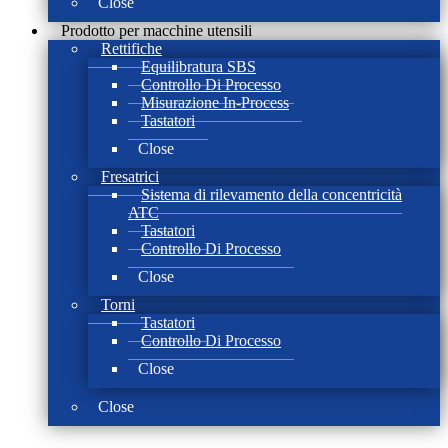
Close
Prodotto per macchine utensili
Rettifiche
Equilibratura SBS
Controllo Di Processo
Misurazione In-Process
Tastatori
Close
Fresatrici
Sistema di rilevamento della concentricità
ATC
Tastatori
Controllo Di Processo
Close
Torni
Tastatori
Controllo Di Processo
Close
Close