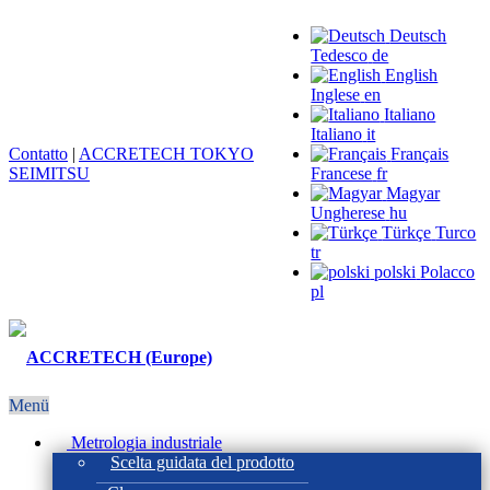
Deutsch
Tedesco
de
English
Inglese
en
Italiano
Italiano
it
Contatto
|
ACCRETECH TOKYO
Français
SEIMITSU
Francese
fr
Magyar
Ungherese
hu
Türkçe
Turco
tr
polski
Polacco
pl
Menü
Metrologia industriale
Scelta guidata del prodotto