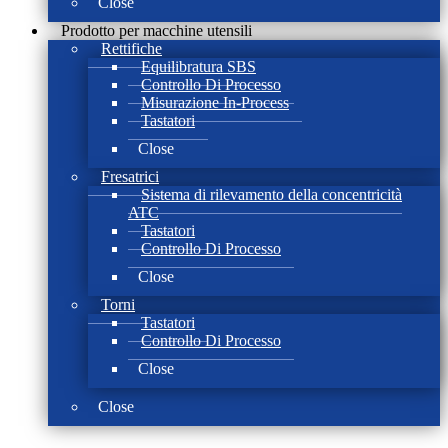
Close
Prodotto per macchine utensili
Rettifiche
Equilibratura SBS
Controllo Di Processo
Misurazione In-Process
Tastatori
Close
Fresatrici
Sistema di rilevamento della concentricità
ATC
Tastatori
Controllo Di Processo
Close
Torni
Tastatori
Controllo Di Processo
Close
Close