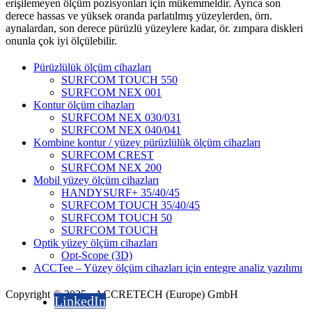
erişilemeyen ölçüm pozisyonları için mükemmeldir. Ayrıca son
derece hassas ve yüksek oranda parlatılmış yüzeylerden, örn.
aynalardan, son derece pürüzlü yüzeylere kadar, ör. zımpara diskleri
onunla çok iyi ölçülebilir.
Pürüzlülük ölçüm cihazları
SURFCOM TOUCH 550
SURFCOM NEX 001
Kontur ölçüm cihazları
SURFCOM NEX 030/031
SURFCOM NEX 040/041
Kombine kontur / yüzey pürüzlülük ölçüm cihazları
SURFCOM CREST
SURFCOM NEX 200
Mobil yüzey ölçüm cihazları
HANDYSURF+ 35/40/45
SURFCOM TOUCH 35/40/45
SURFCOM TOUCH 50
SURFCOM TOUCH
Optik yüzey ölçüm cihazları
Opt-Scope (3D)
ACCTee – Yüzey ölçüm cihazları için entegre analiz yazılımı
Copyright © 2025 - ACCRETECH (Europe) GmbH
LinkedIn