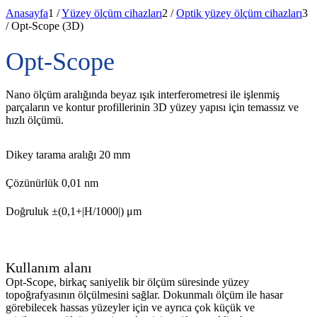
Anasayfa
1
/
Yüzey ölçüm cihazları
2
/
Optik yüzey ölçüm cihazları
3
/
Opt-Scope (3D)
Opt-Scope
Nano ölçüm aralığında beyaz ışık interferometresi ile işlenmiş
parçaların ve kontur profillerinin 3D yüzey yapısı için temassız ve
hızlı ölçümü.
Dikey tarama aralığı 20 mm
Çözünürlük 0,01 nm
Doğruluk ±(0,1+|H/1000|) μm
Kullanım alanı
Opt-Scope, birkaç saniyelik bir ölçüm süresinde yüzey
topoğrafyasının ölçülmesini sağlar. Dokunmalı ölçüm ile hasar
görebilecek hassas yüzeyler için ve ayrıca çok küçük ve