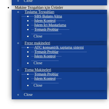
Close
Makine Tezgahları için Ürünler
Taşlama Tezgahları
SBS Balans Alma
İşlem Kontrol
İşlem İçi Mastarlama
Temaslı Problar
Close
Freze makineleri
ATC konsantrik saptama sistemi
Temaslı Problar
İşlem Kontrol
Close
Torna Makineleri
Temaslı Problar
İşlem Kontrol
Close
Close