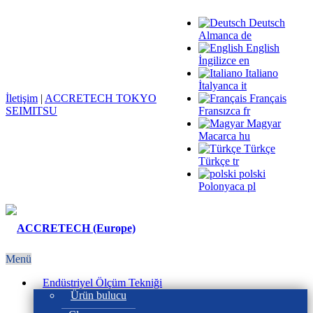
Deutsch
Almanca
de
English
İngilizce
en
Italiano
İtalyanca
it
İletişim
|
ACCRETECH TOKYO
Français
SEIMITSU
Fransızca
fr
Magyar
Macarca
hu
Türkçe
Türkçe
tr
polski
Polonyaca
pl
Menü
Endüstriyel Ölçüm Tekniği
Ürün bulucu