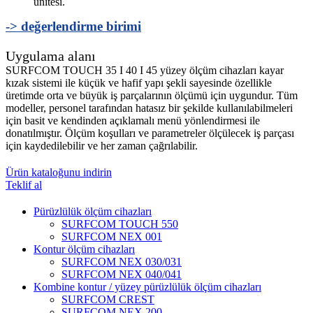
ünitesi.
-> değerlendirme birimi
Uygulama alanı
SURFCOM TOUCH 35 I 40 I 45 yüzey ölçüm cihazları kayar
kızak sistemi ile küçük ve hafif yapı şekli sayesinde özellikle
üretimde orta ve büyük iş parçalarının ölçümü için uygundur. Tüm
modeller, personel tarafından hatasız bir şekilde kullanılabilmeleri
için basit ve kendinden açıklamalı menü yönlendirmesi ile
donatılmıştır. Ölçüm koşulları ve parametreler ölçülecek iş parçası
için kaydedilebilir ve her zaman çağrılabilir.
Ürün kataloğunu indirin
Teklif al
Pürüzlülük ölçüm cihazları
SURFCOM TOUCH 550
SURFCOM NEX 001
Kontur ölçüm cihazları
SURFCOM NEX 030/031
SURFCOM NEX 040/041
Kombine kontur / yüzey pürüzlülük ölçüm cihazları
SURFCOM CREST
SURFCOM NEX 200