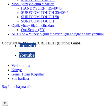
Mobil yüzey ölçüm cihazları
HANDYSURF+ 35/40/45
SURFCOM TOUCH 35/40/45
SURFCOM TOUCH 50
SURFCOM TOUCH
Optik yüzey ölçüm cihazları
Opt-Scope (3D)
ACCTee – Yüzey ölçüm cihazları için entegre analiz yazılımı
Copyright © 2025 - ACCRETECH (Europe) GmbH
LinkedIn
Youtube
Veri koruma
Künye
Genel Ticari Koşullar
Site haritası
Sayfanın başına dön
X