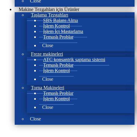
Close
Makine Tezgahları için Ürünler
Taşlama Tezgahları
SBS Balans Alma
İşlem Kontrol
İşlem İçi Mastarlama
Temaslı Problar
Close
Freze makineleri
ATC konsantrik saptama sistemi
Temaslı Problar
İşlem Kontrol
Close
Torna Makineleri
Temaslı Problar
İşlem Kontrol
Close
Close