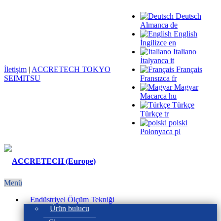
Deutsch
Almanca
de
English
İngilizce
en
Italiano
İtalyanca
it
İletişim
|
ACCRETECH TOKYO
Français
SEIMITSU
Fransızca
fr
Magyar
Macarca
hu
Türkçe
Türkçe
tr
polski
Polonyaca
pl
Menü
Endüstriyel Ölçüm Tekniği
Ürün bulucu