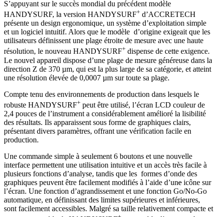
S’appuyant sur le succès mondial du précédent modèle
+
HANDYSURF, la version HANDYSURF
d’ACCRETECH
présente un design ergonomique, un système d’exploitation simple
et un logiciel intuitif. Alors que le modèle d’origine exigeait que les
utilisateurs définissent une plage étroite de mesure avec une haute
+
résolution, le nouveau HANDYSURF
dispense de cette exigence.
Le nouvel appareil dispose d’une plage de mesure généreuse dans la
direction Z de 370 µm, qui est la plus large de sa catégorie, et atteint
une résolution élevée de 0,0007 µm sur toute sa plage.
Compte tenu des environnements de production dans lesquels le
+
robuste HANDYSURF
peut être utilisé, l’écran LCD couleur de
2,4 pouces de l’instrument a considérablement amélioré la lisibilité
des résultats. Ils apparaissent sous forme de graphiques clairs,
présentant divers paramètres, offrant une vérification facile en
production.
Une commande simple à seulement 6 boutons et une nouvelle
interface permettent une utilisation intuitive et un accès très facile à
plusieurs fonctions d’analyse, tandis que les formes d’onde des
graphiques peuvent être facilement modifiés à l’aide d’un
e
icône sur
l’écran. Une fonction d’agrandissement et une fonction Go/No-Go
automatique, en définissant des limites supérieures et inférieures,
sont facilement accessibles. Malgré sa taille relativement compacte et
+