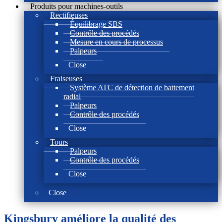
Produits pour machines-outils
Rectifieuses
Équilibrage SBS
Contrôle des procédés
Mesure en cours de processus
Palpeurs
Close
Fraiseuses
Système ATC de détection de battement
radial
Palpeurs
Contrôle des procédés
Close
Tours
Palpeurs
Contrôle des procédés
Close
Close
Kingsbury améliore la qualité des