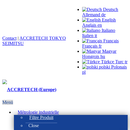
Deutsch
Allemand
de
English
Anglais
en
Italiano
Italien
it
Contact
|
ACCRETECH TOKYO
Français
SEIMITSU
Français
fr
Magyar
Hongrois
hu
Türkçe
Turc
tr
polski
Polonais
pl
Menü
Métrologie industrielle
Filtre Produit
Close