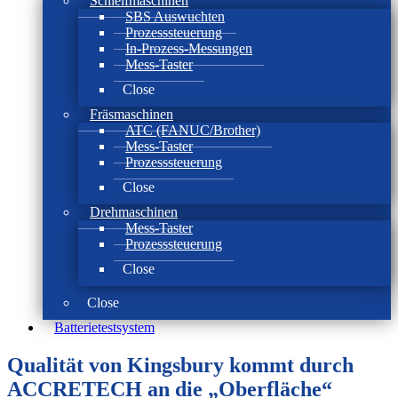
Schleifmaschinen
SBS Auswuchten
Prozesssteuerung
In-Prozess-Messungen
Mess-Taster
Close
Fräsmaschinen
ATC (FANUC/Brother)
Mess-Taster
Prozesssteuerung
Close
Drehmaschinen
Mess-Taster
Prozesssteuerung
Close
Close
Batterie­test­system
Qualität von Kingsbury kommt durch
ACCRETECH an die „Oberfläche“