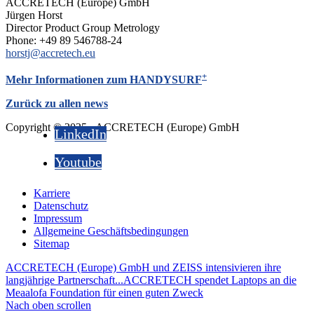
ACCRETECH (Europe) GmbH
Jürgen Horst
Director Product Group Metrology
Phone: +49 89 546788-24
horstj@accretech.eu
+
Mehr Informationen zum HANDYSURF
Zurück zu allen news
Copyright © 2025 - ACCRETECH (Europe) GmbH
LinkedIn
Youtube
Karriere
Datenschutz
Impressum
Allgemeine Geschäftsbedingungen
Sitemap
ACCRETECH (Europe) GmbH und ZEISS intensivieren ihre
langjährige Partnerschaft...
ACCRETECH spendet Laptops an die
Meaalofa Foundation für einen guten Zweck
Nach oben scrollen