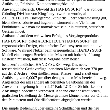
Auflösung, Präzision, Komponentengröße und
+
Anwendungsbereich. Obwohl das HANDYSURF
, das von der
Grinding Division von Kingsbury erworben wurde, als
ACCRETECH’s Einstiegsprodukt für die Oberflächenmessung gilt,
bietet dieses robuste und tragbare Instrument eine Vielfalt an
Funktionen, wie man sie normalerweise nur in teureren, statischen
Geräten findet.
Aufbauend auf dem weltweiten Erfolg des Vorgängerprodukts
+
HANDYSURF, bietet ACCRETECH’s HANDYSURF
ein
ergonomisches Design, ein einfaches Bediensystem und intuitive
Software. Während Nutzer beim ursprünglichen HANDYSURF
Modell einen engen Bereich beim Messen mit hoher Auflösung
einstellen mussten, fällt diese Vorgabe beim neuen,
+
benutzerfreundlichen HANDYSURF
weg. Das neue,
fortschrittliche Gerät verfügt über einen Messbereich von 370 μm
auf der Z-Achse – den größten seiner Klasse – und erzielt eine
Auflösung von 0,0007 μm über den gesamten Messbereich hinweg.
Angesichts der alles andere als perfekten Gegebenheiten der
Anwenderumgebung hat der 2,4“ Farb-LCD die Sichtbarkeit der
Ablesungen bedeutend verbessert. Anhand einer anschaulichen,
grafischen Darstellung der Messergebnisse können diese vor Ort mit
den Parametern und Oberflächenform abgeglichen werden.
Die simple Bedienung über einzelne Schaltflächen und die neu