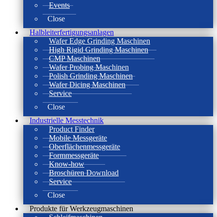
Events
Close
Halbleiterfertigungsanlagen
Wafer Edge Grinding Maschinen
High Rigid Grinding Maschinen
CMP Maschinen
Wafer Probing Maschinen
Polish Grinding Maschinen
Wafer Dicing Maschinen
Service
Close
Industrielle Messtechnik
Product Finder
Mobile Messgeräte
Oberflächenmessgeräte
Formmessgeräte
Know-how
Broschüren Download
Service
Close
Produkte für Werkzeugmaschinen