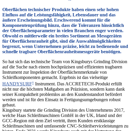
Oberflächen technischer Produkte haben einen sehr hohen
Einfluss auf die Leistungsfähigkeit, Lebensdauer und das
äußere Erscheinungsbild. Erschwerend kommt für die
Komponentenprüfung hinzu, dass die Toleranzen hinsichtlich
der Oberflächenparameter in vielen Branchen enger werden.
Obwohl es mittlerweile ein breites Sortiment an Messgeräten
für Oberflächenrauheit gibt, sind die Auswahlmöglichkeiten
begrenzt, wenn Unternehmen präzise, leicht zu bedienende und
schnelle tragbare Oberflächenrauheitsmessgeräte benötigen.
So hat sich das technische Team von Kingsburys Grinding Division
auf die Suche nach einem hochpräzisen und effizienten tragbaren
Instrument zur Inspektion der Oberflächenmerkmale von
Schleifkomponenten gemacht. Ergebnis ist das vielseitige
+
HANDYSURF
Instrument. Das ACCRETECH-Produkt erfüllt
nicht nur die höchsten Maßgaben an Präzision, sondern kann dank
seiner Kompaktheit problemlos an den Kundenstandort befördert
werden und ist für den Einsatz in Fertigungsumgebungen robust
gebaut.
Kingsbury startete die Grinding Division des Unternehmens 2017,
welche Haas Schleifmaschinen GmbH in der UK, Irland und der
GCC-Region mit dem Ziel vertritt, ihren Kunden erstklassige
Schleifmaschinen und umfassende CNC-Schleifserviceleistungen zu