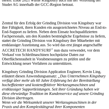
bieten. Ende 2021 wurde Kingsbury auch mit der Vertretung der
Studer AG innerhalb der GCC-Region betraut.
Zentral für den Erfolg der Grinding Division von Kingsbury war
ihre Fähigkeit, ihren Kunden ein ausgezeichnetes Niveau an End-to-
End-Support zu liefern. Neben dem Einsatz hochqualifizierten
Fachpersonals, um den Kunden bestmögliche Ergebnisse zu liefern,
stattet die Grinding Division von Kingsbury ihre Mitarbeiter mit
erstklassiger Ausrüstung aus. So wird das erst jüngst angeschaffte
+
ACCRETECH HANDYSURF
nun dazu verwendet, vor dem
Verkauf von Schleifmaschinen hochpräzise Daten zur
Oberflächenrauheit in Vorabmessungen zu prüfen und die
Entwicklung neuer Verfahren zu unterstützen.
Kingsbury Grinding Division Application Engineer, Kevin Ling,
erläutert diesen Anwendungsansatz:
„Das Unternehmen Kingsbury
verfügt über mehr als 60 Jahre Erfahrung bei der Bereitstellung
hocheffizienter und kosteneffektiver Werkzeugmaschinen und
erstklassiger Supportleistungen. Seit ihrer Gründung haben wir
diese ehrwürdige Tradition im Kundenservice auf unsere Grinding
Division übertragen.
Wenn wir die Wirksamkeit unserer Werkzeugmaschinen in der
Praxis und den Komplexitätsgrad ihrer Komponenten