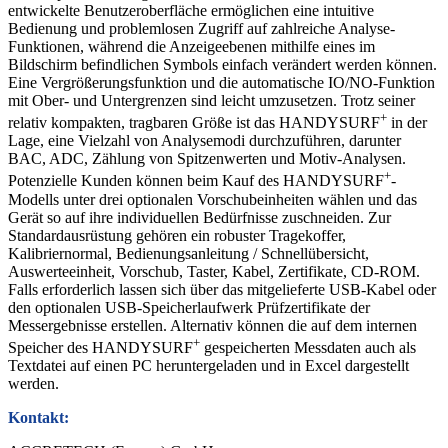
entwickelte Benutzeroberfläche ermöglichen eine intuitive
Bedienung und problemlosen Zugriff auf zahlreiche Analyse-
Funktionen, während die Anzeigeebenen mithilfe eines im
Bildschirm befindlichen Symbols einfach verändert werden können.
Eine Vergrößerungsfunktion und die automatische IO/NO-Funktion
mit Ober- und Untergrenzen sind leicht umzusetzen. Trotz seiner
+
relativ kompakten, tragbaren Größe ist das HANDYSURF
in der
Lage, eine Vielzahl von Analysemodi durchzuführen, darunter
BAC, ADC, Zählung von Spitzenwerten und Motiv-Analysen.
+
Potenzielle Kunden können beim Kauf des HANDYSURF
-
Modells unter drei optionalen Vorschubeinheiten wählen und das
Gerät so auf ihre individuellen Bedürfnisse zuschneiden. Zur
Standardausrüstung gehören ein robuster Tragekoffer,
Kalibriernormal, Bedienungsanleitung / Schnellübersicht,
Auswerteeinheit, Vorschub, Taster, Kabel, Zertifikate, CD-ROM.
Falls erforderlich lassen sich über das mitgelieferte USB-Kabel oder
den optionalen USB-Speicherlaufwerk Prüfzertifikate der
Messergebnisse erstellen. Alternativ können die auf dem internen
+
Speicher des HANDYSURF
gespeicherten Messdaten auch als
Textdatei auf einen PC heruntergeladen und in Excel dargestellt
werden.
Kontakt: