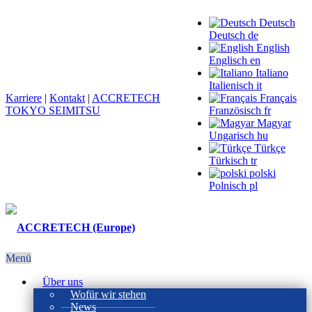
Deutsch
Deutsch
de
English
Englisch
en
Italiano
Italienisch
it
Karriere
|
Kontakt
|
ACCRETECH
Français
TOKYO SEIMITSU
Französisch
fr
Magyar
Ungarisch
hu
Türkçe
Türkisch
tr
polski
Polnisch
pl
Menü
Über uns
Wofür wir stehen
News