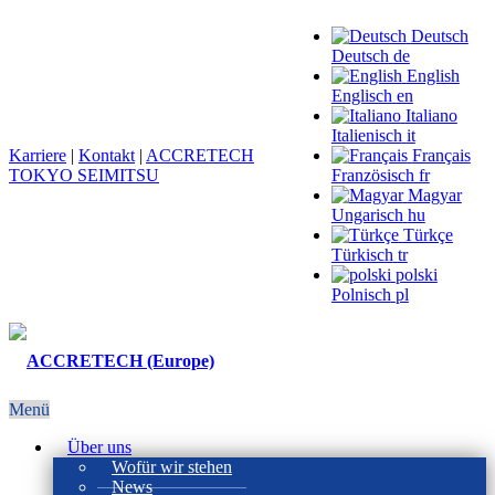
Deutsch
Deutsch
de
English
Englisch
en
Italiano
Italienisch
it
Karriere
|
Kontakt
|
ACCRETECH
Français
TOKYO SEIMITSU
Französisch
fr
Magyar
Ungarisch
hu
Türkçe
Türkisch
tr
polski
Polnisch
pl
Menü
Über uns
Wofür wir stehen
News