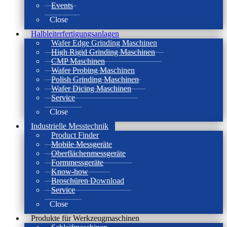
Events
Close
Halbleiterfertigungsanlagen
Wafer Edge Grinding Maschinen
High Rigid Grinding Maschinen
CMP Maschinen
Wafer Probing Maschinen
Polish Grinding Maschinen
Wafer Dicing Maschinen
Service
Close
Industrielle Messtechnik
Product Finder
Mobile Messgeräte
Oberflächenmessgeräte
Formmessgeräte
Know-how
Broschüren Download
Service
Close
Produkte für Werkzeugmaschinen