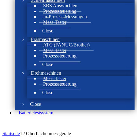
Schleifmaschinen
SBS Auswuchten
Prozesssteuerung
In-Prozess-Messungen
Mess-Taster
Close
Fräsmaschinen
ATC (FANUC/Brother)
Mess-Taster
Prozesssteuerung
Close
Drehmaschinen
Mess-Taster
Prozesssteuerung
Close
Close
Batterie­test­system
Startseite
1
/
Oberflächenmessgeräte