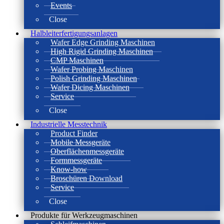
Events
Close
Halbleiterfertigungsanlagen
Wafer Edge Grinding Maschinen
High Rigid Grinding Maschinen
CMP Maschinen
Wafer Probing Maschinen
Polish Grinding Maschinen
Wafer Dicing Maschinen
Service
Close
Industrielle Messtechnik
Product Finder
Mobile Messgeräte
Oberflächenmessgeräte
Formmessgeräte
Know-how
Broschüren Download
Service
Close
Produkte für Werkzeugmaschinen