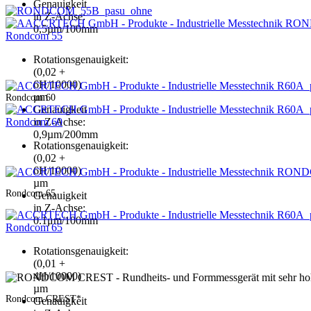
Genauigkeit
in Z-Achse:
0,5µm/100mm
Rondcom 55
Rotationsgenauigkeit:
(0,02 +
6H/10000)
µm
Rondcom 60
Genauigkeit
Rondcom 60
in Z-Achse:
0,9µm/200mm
Rotationsgenauigkeit:
(0,02 +
6H/10000)
µm
Rondcom 65
Genauigkeit
in Z-Achse:
0.1μm/100mm
Rondcom 65
Rotationsgenauigkeit:
(0,01 +
4H/10000)
µm
Rondcom CREST*
Genauigkeit