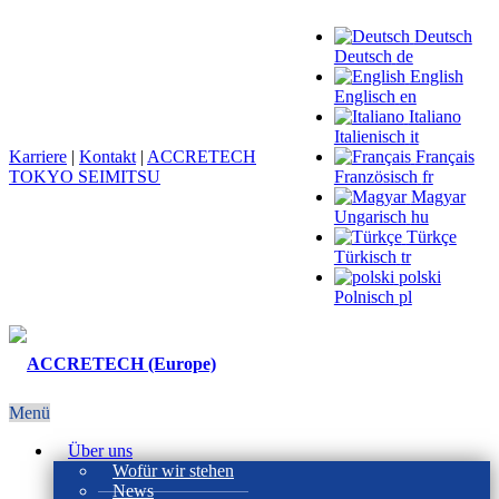
Deutsch
Deutsch
de
English
Englisch
en
Italiano
Italienisch
it
Karriere
|
Kontakt
|
ACCRETECH
Français
TOKYO SEIMITSU
Französisch
fr
Magyar
Ungarisch
hu
Türkçe
Türkisch
tr
polski
Polnisch
pl
Menü
Über uns
Wofür wir stehen
News