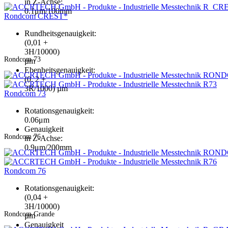
in Z-Achse:
0.1μm/100mm
Rondcom CREST*
Rundheitsgenauigkeit:
(0,01 +
3H/10000)
Rondcom 73
µm
Ebenheitsgenauigkeit:
(0. 2 +
3R/1000) µm
Rondcom 73
Rotationsgenauigkeit:
0.06μm
Genauigkeit
Rondcom 76
in Z-Achse:
0.9μm/200mm
Rondcom 76
Rotationsgenauigkeit:
(0,04 +
3H/10000)
Rondcom Grande
µm
Genauigkeit