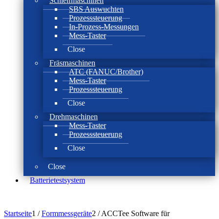
Schleifmaschinen
SBS Auswuchten
Prozesssteuerung
In-Prozess-Messungen
Mess-Taster
Close
Fräsmaschinen
ATC (FANUC/Brother)
Mess-Taster
Prozesssteuerung
Close
Drehmaschinen
Mess-Taster
Prozesssteuerung
Close
Close
Batterie­test­system
Startseite
1
/
Formmessgeräte
2
/
ACCTee Software für