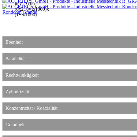
in Z-Achse:
(0x2+8×2/1000)x
Rondcom Grande
(1+S/1000)
Ebenheit
Parallelität
Rechtwinkligkeit
Zylindrizität
Konzentrizität / Koaxialität
Geradheit