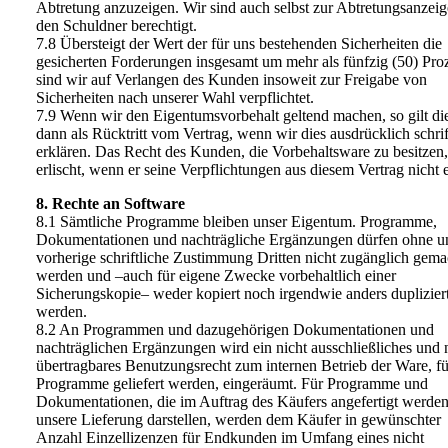
Abtretung anzuzeigen. Wir sind auch selbst zur Abtretungsanzeig
den Schuldner berechtigt.
7.8 Übersteigt der Wert der für uns bestehenden Sicherheiten die
gesicherten Forderungen insgesamt um mehr als fünfzig (50) Proz
sind wir auf Verlangen des Kunden insoweit zur Freigabe von
Sicherheiten nach unserer Wahl verpflichtet.
7.9 Wenn wir den Eigentumsvorbehalt geltend machen, so gilt di
dann als Rücktritt vom Vertrag, wenn wir dies ausdrücklich schrif
erklären. Das Recht des Kunden, die Vorbehaltsware zu besitzen,
erlischt, wenn er seine Verpflichtungen aus diesem Vertrag nicht er
8. Rechte an Software
8.1 Sämtliche Programme bleiben unser Eigentum. Programme,
Dokumentationen und nachträgliche Ergänzungen dürfen ohne u
vorherige schriftliche Zustimmung Dritten nicht zugänglich gema
werden und –auch für eigene Zwecke vorbehaltlich einer
Sicherungskopie– weder kopiert noch irgendwie anders duplizier
werden.
8.2 An Programmen und dazugehörigen Dokumentationen und
nachträglichen Ergänzungen wird ein nicht ausschließliches und 
übertragbares Benutzungsrecht zum internen Betrieb der Ware, fü
Programme geliefert werden, eingeräumt. Für Programme und
Dokumentationen, die im Auftrag des Käufers angefertigt werde
unsere Lieferung darstellen, werden dem Käufer in gewünschter
Anzahl Einzellizenzen für Endkunden im Umfang eines nicht