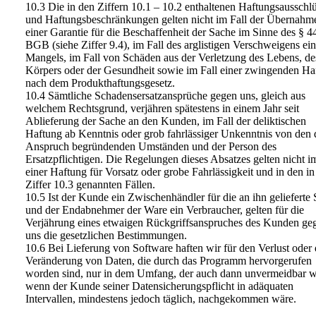
10.3 Die in den Ziffern 10.1 – 10.2 enthaltenen Haftungsausschl
und Haftungsbeschränkungen gelten nicht im Fall der Übernahm
einer Garantie für die Beschaffenheit der Sache im Sinne des § 4
BGB (siehe Ziffer 9.4), im Fall des arglistigen Verschweigens ei
Mangels, im Fall von Schäden aus der Verletzung des Lebens, de
Körpers oder der Gesundheit sowie im Fall einer zwingenden Ha
nach dem Produkthaftungsgesetz.
10.4 Sämtliche Schadensersatzansprüche gegen uns, gleich aus
welchem Rechtsgrund, verjähren spätestens in einem Jahr seit
Ablieferung der Sache an den Kunden, im Fall der deliktischen
Haftung ab Kenntnis oder grob fahrlässiger Unkenntnis von den 
Anspruch begründenden Umständen und der Person des
Ersatzpflichtigen. Die Regelungen dieses Absatzes gelten nicht i
einer Haftung für Vorsatz oder grobe Fahrlässigkeit und in den in
Ziffer 10.3 genannten Fällen.
10.5 Ist der Kunde ein Zwischenhändler für die an ihn gelieferte
und der Endabnehmer der Ware ein Verbraucher, gelten für die
Verjährung eines etwaigen Rückgriffsanspruches des Kunden ge
uns die gesetzlichen Bestimmungen.
10.6 Bei Lieferung von Software haften wir für den Verlust oder 
Veränderung von Daten, die durch das Programm hervorgerufen
worden sind, nur in dem Umfang, der auch dann unvermeidbar w
wenn der Kunde seiner Datensicherungspflicht in adäquaten
Intervallen, mindestens jedoch täglich, nachgekommen wäre.