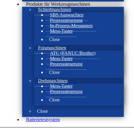
Produkte für Werkzeugmaschinen
Schleifmaschinen
SBS Auswuchten
Prozesssteuerung
In-Prozess-Messungen
Mess-Taster
Close
Fräsmaschinen
ATC (FANUC/Brother)
Mess-Taster
Prozesssteuerung
Close
Drehmaschinen
Mess-Taster
Prozesssteuerung
Close
Close
Batterie­test­system