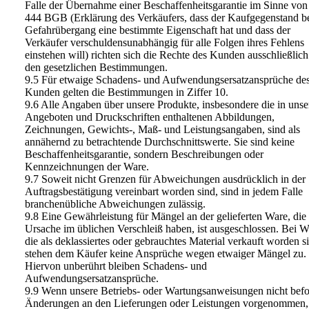
Falle der Übernahme einer Beschaffenheitsgarantie im Sinne von
444 BGB (Erklärung des Verkäufers, dass der Kaufgegenstand b
Gefahrübergang eine bestimmte Eigenschaft hat und dass der
Verkäufer verschuldensunabhängig für alle Folgen ihres Fehlens
einstehen will) richten sich die Rechte des Kunden ausschließlic
den gesetzlichen Bestimmungen.
9.5 Für etwaige Schadens- und Aufwendungsersatzansprüche de
Kunden gelten die Bestimmungen in Ziffer 10.
9.6 Alle Angaben über unsere Produkte, insbesondere die in unse
Angeboten und Druckschriften enthaltenen Abbildungen,
Zeichnungen, Gewichts-, Maß- und Leistungsangaben, sind als
annähernd zu betrachtende Durchschnittswerte. Sie sind keine
Beschaffenheitsgarantie, sondern Beschreibungen oder
Kennzeichnungen der Ware.
9.7 Soweit nicht Grenzen für Abweichungen ausdrücklich in der
Auftragsbestätigung vereinbart worden sind, sind in jedem Falle
branchenübliche Abweichungen zulässig.
9.8 Eine Gewährleistung für Mängel an der gelieferten Ware, die 
Ursache im üblichen Verschleiß haben, ist ausgeschlossen. Bei W
die als deklassiertes oder gebrauchtes Material verkauft worden s
stehen dem Käufer keine Ansprüche wegen etwaiger Mängel zu.
Hiervon unberührt bleiben Schadens- und
Aufwendungsersatzansprüche.
9.9 Wenn unsere Betriebs- oder Wartungsanweisungen nicht befo
Änderungen an den Lieferungen oder Leistungen vorgenommen, 