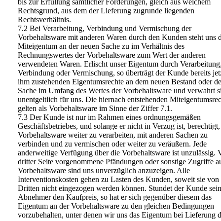
bis zur Erfüllung sämtlicher Forderungen, gleich aus welchem
Rechtsgrund, aus dem der Lieferung zugrunde liegenden
Rechtsverhältnis.
7.2 Bei Verarbeitung, Verbindung und Vermischung der
Vorbehaltsware mit anderen Waren durch den Kunden steht uns 
Miteigentum an der neuen Sache zu im Verhältnis des
Rechnungswertes der Vorbehaltsware zum Wert der anderen
verwendeten Waren. Erlischt unser Eigentum durch Verarbeitung
Verbindung oder Vermischung, so überträgt der Kunde bereits jetz
ihm zustehenden Eigentumsrechte an dem neuen Bestand oder de
Sache im Umfang des Wertes der Vorbehaltsware und verwahrt s
unentgeltlich für uns. Die hiernach entstehenden Miteigentumsre
gelten als Vorbehaltsware im Sinne der Ziffer 7.1.
7.3 Der Kunde ist nur im Rahmen eines ordnungsgemäßen
Geschäftsbetriebes, und solange er nicht in Verzug ist, berechtigt,
Vorbehaltsware weiter zu verarbeiten, mit anderen Sachen zu
verbinden und zu vermischen oder weiter zu veräußern. Jede
anderweitige Verfügung über die Vorbehaltsware ist unzulässig. 
dritter Seite vorgenommene Pfändungen oder sonstige Zugriffe au
Vorbehaltsware sind uns unverzüglich anzuzeigen. Alle
Interventionskosten gehen zu Lasten des Kunden, soweit sie vo
Dritten nicht eingezogen werden können. Stundet der Kunde sei
Abnehmer den Kaufpreis, so hat er sich gegenüber diesem das
Eigentum an der Vorbehaltsware zu den gleichen Bedingungen
vorzubehalten, unter denen wir uns das Eigentum bei Lieferung d