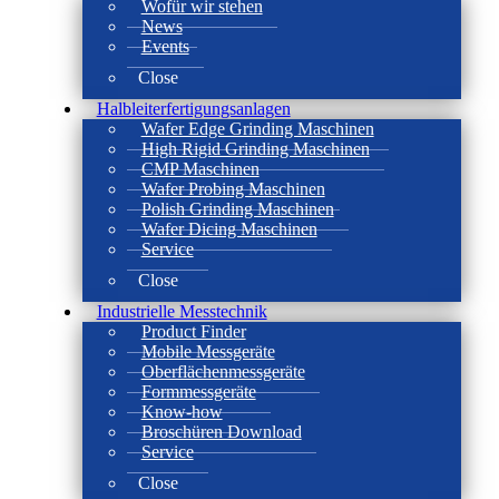
Wofür wir stehen
News
Events
Close
Halbleiterfertigungsanlagen
Wafer Edge Grinding Maschinen
High Rigid Grinding Maschinen
CMP Maschinen
Wafer Probing Maschinen
Polish Grinding Maschinen
Wafer Dicing Maschinen
Service
Close
Industrielle Messtechnik
Product Finder
Mobile Messgeräte
Oberflächenmessgeräte
Formmessgeräte
Know-how
Broschüren Download
Service
Close