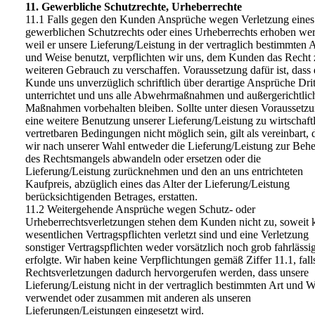
11. Gewerbliche Schutzrechte, Urheberrechte
11.1 Falls gegen den Kunden Ansprüche wegen Verletzung eines
gewerblichen Schutzrechts oder eines Urheberrechts erhoben we
weil er unsere Lieferung/Leistung in der vertraglich bestimmten A
und Weise benutzt, verpflichten wir uns, dem Kunden das Recht
weiteren Gebrauch zu verschaffen. Voraussetzung dafür ist, dass 
Kunde uns unverzüglich schriftlich über derartige Ansprüche Drit
unterrichtet und uns alle Abwehrmaßnahmen und außergerichtlic
Maßnahmen vorbehalten bleiben. Sollte unter diesen Voraussetz
eine weitere Benutzung unserer Lieferung/Leistung zu wirtschaft
vertretbaren Bedingungen nicht möglich sein, gilt als vereinbart, 
wir nach unserer Wahl entweder die Lieferung/Leistung zur Beh
des Rechtsmangels abwandeln oder ersetzen oder die
Lieferung/Leistung zurücknehmen und den an uns entrichteten
Kaufpreis, abzüglich eines das Alter der Lieferung/Leistung
berücksichtigenden Betrages, erstatten.
11.2 Weitergehende Ansprüche wegen Schutz- oder
Urheberrechtsverletzungen stehen dem Kunden nicht zu, soweit 
wesentlichen Vertragspflichten verletzt sind und eine Verletzung
sonstiger Vertragspflichten weder vorsätzlich noch grob fahrlässi
erfolgte. Wir haben keine Verpflichtungen gemäß Ziffer 11.1, fall
Rechtsverletzungen dadurch hervorgerufen werden, dass unsere
Lieferung/Leistung nicht in der vertraglich bestimmten Art und W
verwendet oder zusammen mit anderen als unseren
Lieferungen/Leistungen eingesetzt wird.