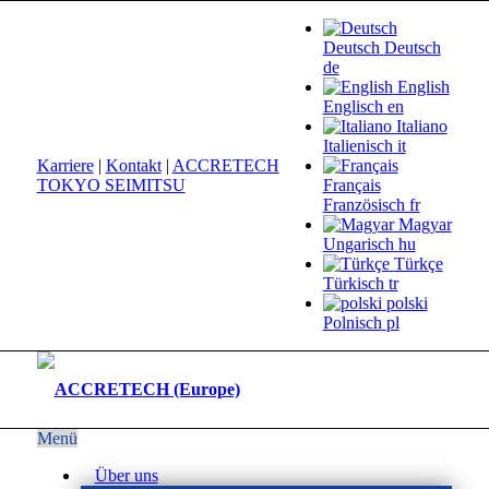
Deutsch
Deutsch
de
English
Englisch
en
Italiano
Italienisch
it
Karriere
|
Kontakt
|
ACCRETECH
TOKYO SEIMITSU
Français
Französisch
fr
Magyar
Ungarisch
hu
Türkçe
Türkisch
tr
polski
Polnisch
pl
Menü
Über uns