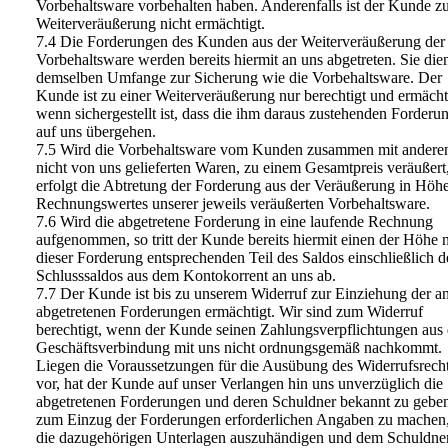
Vorbehaltsware vorbehalten haben. Anderenfalls ist der Kunde z
Weiterveräußerung nicht ermächtigt.
7.4 Die Forderungen des Kunden aus der Weiterveräußerung der
Vorbehaltsware werden bereits hiermit an uns abgetreten. Sie die
demselben Umfange zur Sicherung wie die Vorbehaltsware. Der
Kunde ist zu einer Weiterveräußerung nur berechtigt und ermächt
wenn sichergestellt ist, dass die ihm daraus zustehenden Forderu
auf uns übergehen.
7.5 Wird die Vorbehaltsware vom Kunden zusammen mit andere
nicht von uns gelieferten Waren, zu einem Gesamtpreis veräußert
erfolgt die Abtretung der Forderung aus der Veräußerung in Höh
Rechnungswertes unserer jeweils veräußerten Vorbehaltsware.
7.6 Wird die abgetretene Forderung in eine laufende Rechnung
aufgenommen, so tritt der Kunde bereits hiermit einen der Höhe 
dieser Forderung entsprechenden Teil des Saldos einschließlich d
Schlusssaldos aus dem Kontokorrent an uns ab.
7.7 Der Kunde ist bis zu unserem Widerruf zur Einziehung der a
abgetretenen Forderungen ermächtigt. Wir sind zum Widerruf
berechtigt, wenn der Kunde seinen Zahlungsverpflichtungen aus 
Geschäftsverbindung mit uns nicht ordnungsgemäß nachkommt.
Liegen die Voraussetzungen für die Ausübung des Widerrufsrech
vor, hat der Kunde auf unser Verlangen hin uns unverzüglich die
abgetretenen Forderungen und deren Schuldner bekannt zu geben,
zum Einzug der Forderungen erforderlichen Angaben zu machen
die dazugehörigen Unterlagen auszuhändigen und dem Schuldner