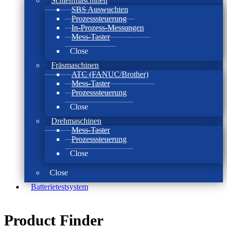
Schleifmaschinen
SBS Auswuchten
Prozesssteuerung
In-Prozess-Messungen
Mess-Taster
Close
Fräsmaschinen
ATC (FANUC/Brother)
Mess-Taster
Prozesssteuerung
Close
Drehmaschinen
Mess-Taster
Prozesssteuerung
Close
Close
Batterie­test­system
Product Finder