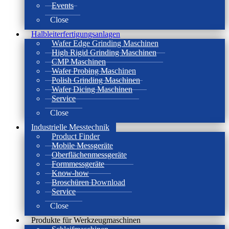
Events
Close
Halbleiterfertigungsanlagen
Wafer Edge Grinding Maschinen
High Rigid Grinding Maschinen
CMP Maschinen
Wafer Probing Maschinen
Polish Grinding Maschinen
Wafer Dicing Maschinen
Service
Close
Industrielle Messtechnik
Product Finder
Mobile Messgeräte
Oberflächenmessgeräte
Formmessgeräte
Know-how
Broschüren Download
Service
Close
Produkte für Werkzeugmaschinen