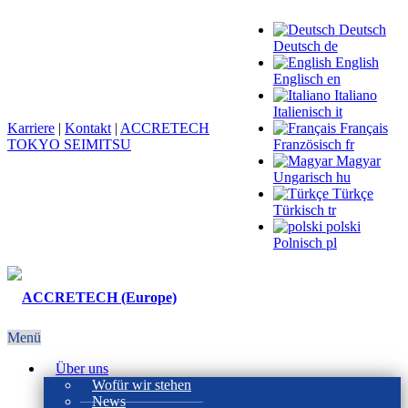
Deutsch
Deutsch
de
English
Englisch
en
Italiano
Italienisch
it
Karriere
|
Kontakt
|
ACCRETECH
Français
TOKYO SEIMITSU
Französisch
fr
Magyar
Ungarisch
hu
Türkçe
Türkisch
tr
polski
Polnisch
pl
Menü
Über uns
Wofür wir stehen
News