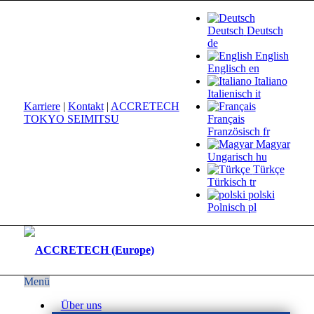
Deutsch
Deutsch
de
English
Englisch
en
Italiano
Italienisch
it
Karriere
|
Kontakt
|
ACCRETECH
TOKYO SEIMITSU
Français
Französisch
fr
Magyar
Ungarisch
hu
Türkçe
Türkisch
tr
polski
Polnisch
pl
Menü
Über uns