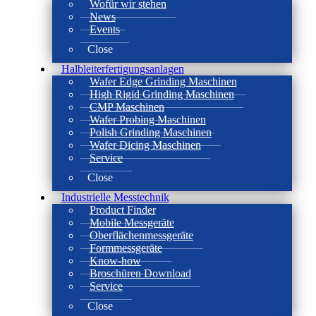
Wofür wir stehen
News
Events
Close
Halbleiterfertigungsanlagen
Wafer Edge Grinding Maschinen
High Rigid Grinding Maschinen
CMP Maschinen
Wafer Probing Maschinen
Polish Grinding Maschinen
Wafer Dicing Maschinen
Service
Close
Industrielle Messtechnik
Product Finder
Mobile Messgeräte
Oberflächenmessgeräte
Formmessgeräte
Know-how
Broschüren Download
Service
Close