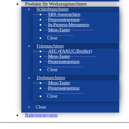
Produkte für Werkzeugmaschinen
Schleifmaschinen
SBS Auswuchten
Prozesssteuerung
In-Prozess-Messungen
Mess-Taster
Close
Fräsmaschinen
ATC (FANUC/Brother)
Mess-Taster
Prozesssteuerung
Close
Drehmaschinen
Mess-Taster
Prozesssteuerung
Close
Close
Batterie­test­system