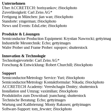
Unternehmen
Über ACCRETECH: borisyankov; iStockphoto
Zuverlässigkeit: Carl Zeiss AG*
Fertigung in München: jian wan; iStockphoto
Standorte: ymgerman; iStockphoto
News und Events: EduLeite; iStockphoto
Produkte & Lösungen
Semiconductor Production Equipment: Krystian Nawrocki; gettyimag
Industrielle Messtechnik: Echo; gettyimages
Wafer Prober und Frame Prober: sspopov; shutterstock
Innovation & Technologie
Technologievorteile: Carl Zeiss AG*
Forschung & Entwicklung: Robert Churchill; iStockphoto
Support
Semiconductor/Metrology Service: Yuri; iStockphoto
Semiconductor/Metrology Kontaktformular: Nikada; iStockphoto
ACCRETECH Academy: Vereshchagin Dmitry; shutterstock
Installation und Umzug: vaximilian; iStockphoto
Produktinfos zum Download: joanchang; shutterstock
Technische Beratung: Echo; gettyimages
Wartung und Kalibrierung: Monty Rakusen; gettyimages
Software-Support: tom_fewster; iStockphoto