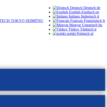
Deutsch
Deutsch
de
English
Englisch
en
Italiano
Italienisch
it
TECH TOKYO SEIMITSU
Français
Französisch
fr
Magyar
Ungarisch
hu
Türkçe
Türkisch
tr
polski
Polnisch
pl