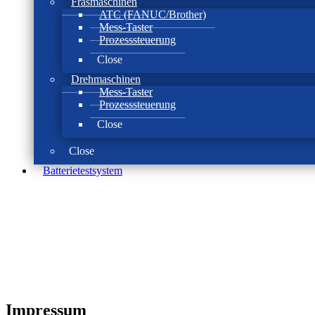
Fräsmaschinen
ATC (FANUC/Brother)
Mess-Taster
Prozesssteuerung
Close
Drehmaschinen
Mess-Taster
Prozesssteuerung
Close
Close
Batterie­test­system
Impressum