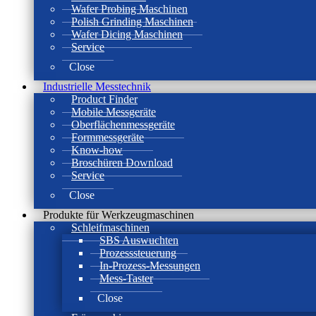
Wafer Probing Maschinen
Polish Grinding Maschinen
Wafer Dicing Maschinen
Service
Close
Industrielle Messtechnik
Product Finder
Mobile Messgeräte
Oberflächenmessgeräte
Formmessgeräte
Know-how
Broschüren Download
Service
Close
Produkte für Werkzeugmaschinen
Schleifmaschinen
SBS Auswuchten
Prozesssteuerung
In-Prozess-Messungen
Mess-Taster
Close