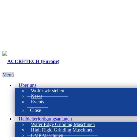
Menü
Über uns
Wofür wir stehen
News
Events
Close
Halbleiterfertigungsanlagen
Wafer Edge Grinding Maschinen
High Rigid Grinding Maschinen
CMP Maschinen