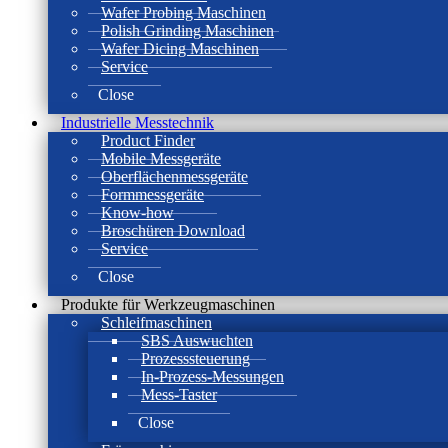
Wafer Probing Maschinen
Polish Grinding Maschinen
Wafer Dicing Maschinen
Service
Close
Industrielle Messtechnik
Product Finder
Mobile Messgeräte
Oberflächenmessgeräte
Formmessgeräte
Know-how
Broschüren Download
Service
Close
Produkte für Werkzeugmaschinen
Schleifmaschinen
SBS Auswuchten
Prozesssteuerung
In-Prozess-Messungen
Mess-Taster
Close