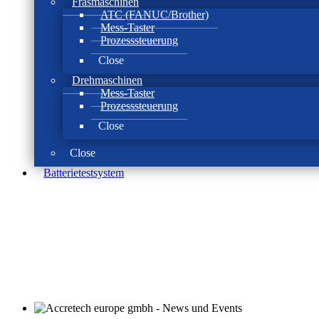
Fräsmaschinen
ATC (FANUC/Brother)
Mess-Taster
Prozesssteuerung
Close
Drehmaschinen
Mess-Taster
Prozesssteuerung
Close
Close
Batterie­test­system