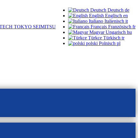
Deutsch
Deutsch
de
English
Englisch
en
Italiano
Italienisch
it
TECH TOKYO SEIMITSU
Français
Französisch
fr
Magyar
Ungarisch
hu
Türkçe
Türkisch
tr
polski
Polnisch
pl