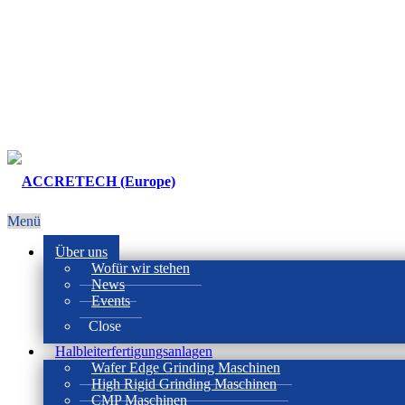
Menü
Über uns
Wofür wir stehen
News
Events
Close
Halbleiterfertigungsanlagen
Wafer Edge Grinding Maschinen
High Rigid Grinding Maschinen
CMP Maschinen