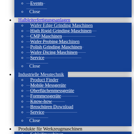
Events
Close
Halbleiterfertigungsanlagen
Wafer Edge Grinding Maschinen
High Rigid Grinding Maschinen
CMP Maschinen
Wafer Probing Maschinen
Polish Grinding Maschinen
Wafer Dicing Maschinen
Service
Close
Industrielle Messtechnik
Product Finder
Mobile Messgeräte
Oberflächenmessgeräte
Formmessgeräte
Know-how
Broschüren Download
Service
Close
Produkte für Werkzeugmaschinen