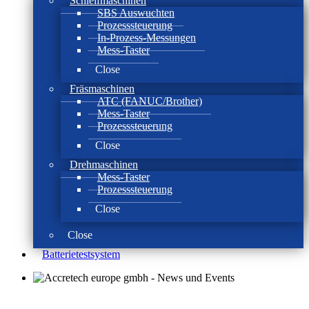
Schleifmaschinen
SBS Auswuchten
Prozesssteuerung
In-Prozess-Messungen
Mess-Taster
Close
Fräsmaschinen
ATC (FANUC/Brother)
Mess-Taster
Prozesssteuerung
Close
Drehmaschinen
Mess-Taster
Prozesssteuerung
Close
Close
Batterie­test­system