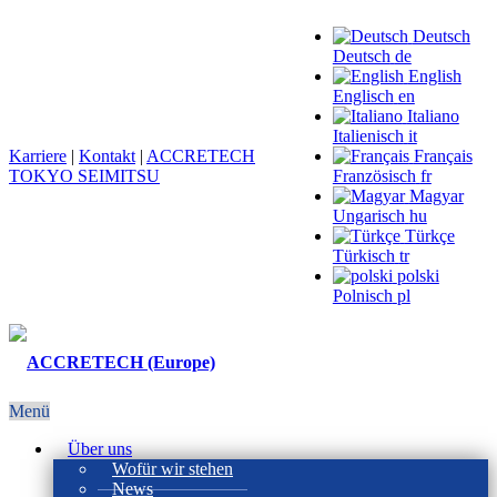
Deutsch
Deutsch
de
English
Englisch
en
Italiano
Italienisch
it
Karriere
|
Kontakt
|
ACCRETECH
Français
TOKYO SEIMITSU
Französisch
fr
Magyar
Ungarisch
hu
Türkçe
Türkisch
tr
polski
Polnisch
pl
Menü
Über uns
Wofür wir stehen
News