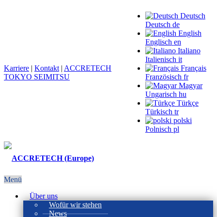
Deutsch
Deutsch
de
English
Englisch
en
Italiano
Italienisch
it
Karriere
|
Kontakt
|
ACCRETECH
Français
TOKYO SEIMITSU
Französisch
fr
Magyar
Ungarisch
hu
Türkçe
Türkisch
tr
polski
Polnisch
pl
Menü
Über uns
Wofür wir stehen
News