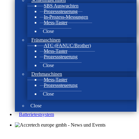
Schleifmaschinen
SBS Auswuchten
Prozesssteuerung
In-Prozess-Messungen
Mess-Taster
Close
Fräsmaschinen
ATC (FANUC/Brother)
Mess-Taster
Prozesssteuerung
Close
Drehmaschinen
Mess-Taster
Prozesssteuerung
Close
Close
Batterie­test­system