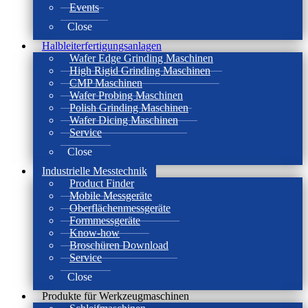
Events
Close
Halbleiterfertigungsanlagen
Wafer Edge Grinding Maschinen
High Rigid Grinding Maschinen
CMP Maschinen
Wafer Probing Maschinen
Polish Grinding Maschinen
Wafer Dicing Maschinen
Service
Close
Industrielle Messtechnik
Product Finder
Mobile Messgeräte
Oberflächenmessgeräte
Formmessgeräte
Know-how
Broschüren Download
Service
Close
Produkte für Werkzeugmaschinen