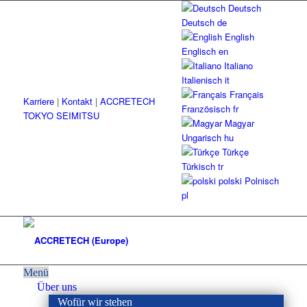
Deutsch
Deutsch
de
English
Englisch
en
Italiano
Italienisch
it
Français
Karriere
|
Kontakt
|
ACCRETECH
Französisch
fr
TOKYO SEIMITSU
Magyar
Ungarisch
hu
Türkçe
Türkisch
tr
polski
Polnisch
pl
Menü
Über uns
Wofür wir stehen