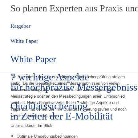
So planen Experten aus Praxis un
Ratgeber
White Paper
White Paper
7 wichtige Aspekte
Die Ansprüche an eine zuverlässige Oberflächenprüfung steigen
stetig. Da die Genauigkeit eines Messergebnisses von vielen
für hochpräzise Messergebniss
Faktoren abhängt, können bereits kleine Änderungen in der
Messstrategie oder an den Messbedingungen einen Unterschied
machen. Unser Ratgeber zeigt Ihnen 7 wichtige Aspekte und
Qualitätssicherung
Tipps auf, mit denen Sie Ihre Qualitätssicherung prüfen und noch
in Zeiten der E-Mobilität
weiter verbessern können.
Unter anderem im Blick:
Optimale Umgebungsbedingungen