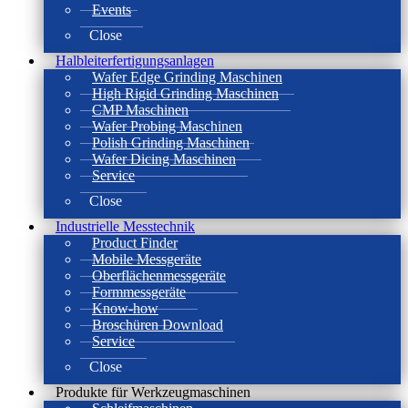
Events
Close
Halbleiterfertigungsanlagen
Wafer Edge Grinding Maschinen
High Rigid Grinding Maschinen
CMP Maschinen
Wafer Probing Maschinen
Polish Grinding Maschinen
Wafer Dicing Maschinen
Service
Close
Industrielle Messtechnik
Product Finder
Mobile Messgeräte
Oberflächenmessgeräte
Formmessgeräte
Know-how
Broschüren Download
Service
Close
Produkte für Werkzeugmaschinen