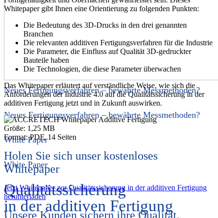
Whitepaper gibt Ihnen eine Orientierung zu folgenden Punkten:
Die Bedeutung des 3D-Drucks in den drei genannten
Branchen
Die relevanten additiven Fertigungsverfahren für die Industrie
Die Parameter, die Einfluss auf Qualität 3D-gedruckter
Bauteile haben
Die Technologien, die diese Parameter überwachen
Das Whitepaper erläutert auf verständliche Weise, wie sich die
Neues Fertigungsverfahren – bewährte Messmethoden?
Anforderungen der Industrie 4.0 auf die Qualitätssicherung in der
additiven Fertigung jetzt und in Zukunft auswirken.
Neues Fertigungsverfahren – bewährte Messmethoden?
Größe: 1,25 MB
Format: PDF, 14 Seiten
White Paper
Holen Sie sich unser kostenloses
White Paper
Whitepaper
Qualitätssicherung
Jetzt Whitepaper zur Qualitätssicherung in der additiven Fertigung
herunterladen
in der additiven Fertigung
Unsere Kunden sichern ihre Qualität.