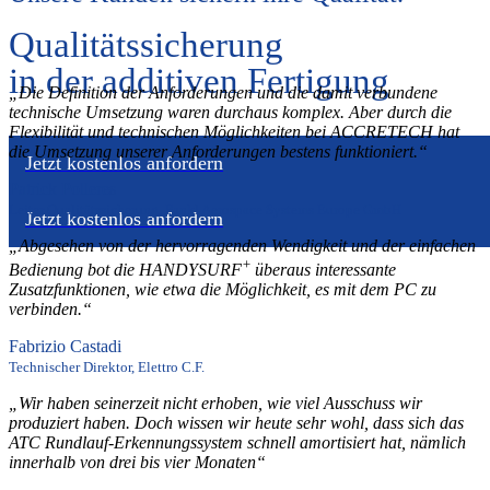
Qualitätssicherung
in der additiven Fertigung
„Die Definition der Anforderungen und die damit verbundene
technische Umsetzung waren durchaus komplex. Aber durch die
Flexibilität und technischen Möglichkeiten bei ACCRETECH hat
die Umsetzung unserer Anforderungen bestens funktioniert.“
Jetzt kostenlos anfordern
Patrick Polleres
Leiter Qualitätssicherung, Pankl Aerospace Systems Europe GmbH
Jetzt kostenlos anfordern
„Abgesehen von der hervorragenden Wendigkeit und der einfachen
+
Bedienung bot die HANDYSURF
überaus interessante
Zusatzfunktionen, wie etwa die Möglichkeit, es mit dem PC zu
verbinden.“
Fabrizio Castadi
Technischer Direktor, Elettro C.F.
„Wir haben seinerzeit nicht erhoben, wie viel Ausschuss wir
produziert haben. Doch wissen wir heute sehr wohl, dass sich das
ATC Rundlauf-Erkennungssystem schnell amortisiert hat, nämlich
innerhalb von drei bis vier Monaten“