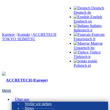
Deutsch
Deutsch
de
English
Englisch
en
Italiano
Italienisch
it
Karriere
|
Kontakt
|
ACCRETECH
Français
TOKYO SEIMITSU
Französisch
fr
Magyar
Ungarisch
hu
Türkçe
Türkisch
tr
polski
Polnisch
pl
Menü
Über uns
Wofür wir stehen
News