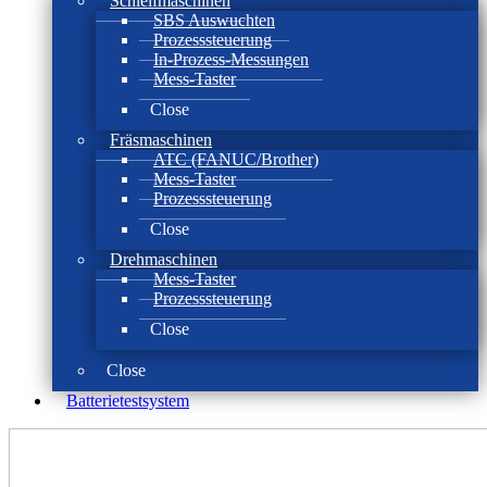
Schleifmaschinen
SBS Auswuchten
Prozesssteuerung
In-Prozess-Messungen
Mess-Taster
Close
Fräsmaschinen
ATC (FANUC/Brother)
Mess-Taster
Prozesssteuerung
Close
Drehmaschinen
Mess-Taster
Prozesssteuerung
Close
Close
Batterie­test­system