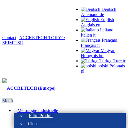
Deutsch
Allemand
de
English
Anglais
en
Italiano
Italien
it
Contact
|
ACCRETECH TOKYO
Français
SEIMITSU
Français
fr
Magyar
Hongrois
hu
Türkçe
Turc
tr
polski
Polonais
pl
Menü
Métrologie industrielle
Filtre Produit
Close