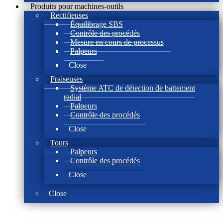
Produits pour machines-outils
Rectifieuses
Équilibrage SBS
Contrôle des procédés
Mesure en cours de processus
Palpeurs
Close
Fraiseuses
Système ATC de détection de battement
radial
Palpeurs
Contrôle des procédés
Close
Tours
Palpeurs
Contrôle des procédés
Close
Close