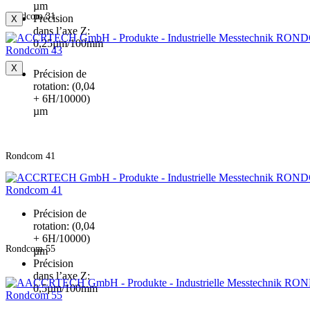
µm
Rondcom 31
Précision
X
dans l’axe Z:
0,25µm/100mm
Rondcom 43
X
Précision de
rotation: (0,04
+ 6H/10000)
µm
Rondcom 41
Rondcom 41
Précision de
rotation: (0,04
+ 6H/10000)
Rondcom 55
µm
Précision
dans l’axe Z:
0,5µm/100mm
Rondcom 55