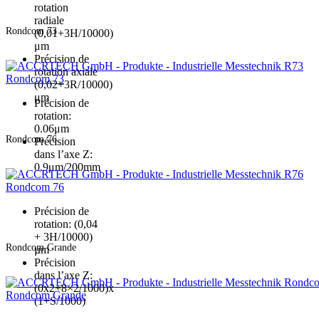
rotation
radiale
Rondcom 73
(0,01+3H/10000)
μm
Précision de
rotation axiale
Rondcom 73
(0,02+3R/10000)
μm
Précision de
rotation:
0.06μm
Rondcom 76
Précision
dans l’axe Z:
0.9μm/200mm
Rondcom 76
Précision de
rotation: (0,04
+ 3H/10000)
Rondcom Grande
µm
Précision
dans l’axe Z:
(0x2+8×2/1000)x
Rondcom Grande
(1+S/1000)