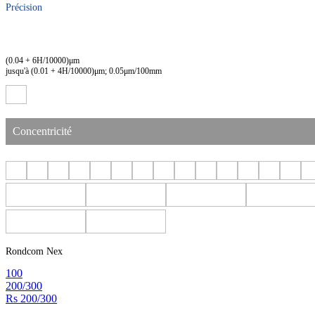
Précision
(0.04 + 6H/10000)μm
jusqu'à (0.01 + 4H/10000)μm; 0.05μm/100mm
Concentricité
Rondcom Nex
100
200/300
Rs 200/300