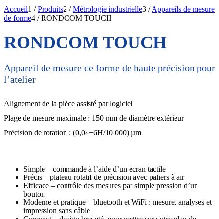
Accueil
1
/
Produits
2
/
Métrologie industrielle
3
/
Appareils de mesure
de forme
4
/
RONDCOM TOUCH
RONDCOM TOUCH
Appareil de mesure de forme de haute précision pour
l’atelier
Alignement de la pièce assisté par logiciel
Plage de mesure maximale : 150 mm de diamètre extérieur
Précision de rotation : (0,04+6H/10 000) µm
Simple – commande à l’aide d’un écran tactile
Précis – plateau rotatif de précision avec paliers à air
Efficace – contrôle des mesures par simple pression d’un
bouton
Moderne et pratique – bluetooth et WiFi : mesure, analyses et
impression sans câble
Compact – design breveté, pour mettre sur votre plan de