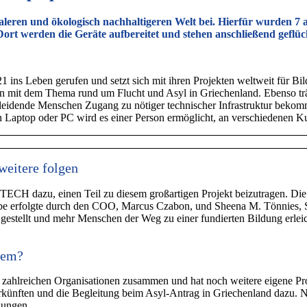
ren und ökologisch nachhaltigeren Welt bei. Hierfür wurden 7 a
ort werden die Geräte aufbereitet und stehen anschließend geflüc
ins Leben gerufen und setzt sich mit ihren Projekten weltweit für Bi
on mit dem Thema rund um Flucht und Asyl in Griechenland. Ebenso tr
tleidende Menschen Zugang zu nötiger technischer Infrastruktur beko
 Laptop oder PC wird es einer Person ermöglicht, an verschiedenen 
weitere folgen
H dazu, einen Teil zu diesem großartigen Projekt beizutragen. Die e
e erfolgte durch den COO, Marcus Czabon, und Sheena M. Tönnies, Ste
 gestellt und mehr Menschen der Weg zu einer fundierten Bildung erlei
dem?
t zahlreichen Organisationen zusammen und hat noch weitere eigene Pro
erkünften und die Begleitung beim Asyl-Antrag in Griechenland dazu. 
zungen.