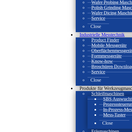
Wafer Probing Masch
Polish Grinding Mas
Wafer Dicing Maschi
Service
Close
Industrielle Messtechnik
Product Finder
Mobile Messgeräte
Oberflächenmessgerä
Formmessgeräte
Know-how
Broschüren Downloa
Service
Close
Produkte für Werkzeugmas
Schleifmaschinen
SBS Auswucht
Prozesssteueru
In-Prozess-Me
Mess-Taster
Close
Fräsmaschinen