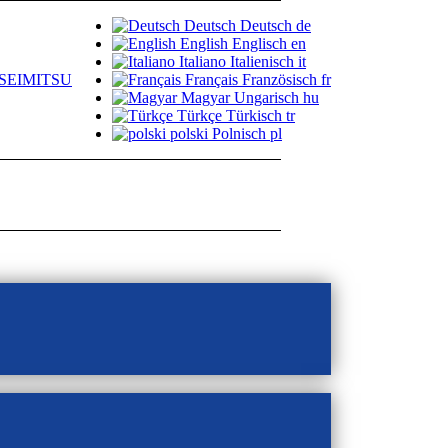
Deutsch
Deutsch
de
English
Englisch
en
Italiano
Italienisch
it
SEIMITSU
Français
Französisch
fr
Magyar
Ungarisch
hu
Türkçe
Türkisch
tr
polski
Polnisch
pl