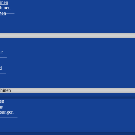
inen
chinen
nen
te
d
chinen
en
ng
ssungen