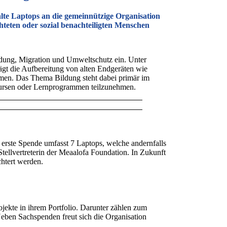
lte Laptops an die gemeinnützige Organisation
hteten oder sozial benachteiligten Menschen
ldung, Migration und Umweltschutz ein. Unter
ägt die Aufbereitung von alten Endgeräten wie
mmen. Das Thema Bildung steht dabei primär im
Kursen oder Lernprogrammen teilzunehmen.
rste Spende umfasst 7 Laptops, welche andernfalls
llvertreterin der Meaalofa Foundation. In Zukunft
chtert werden.
jekte in ihrem Portfolio. Darunter zählen zum
Neben Sachspenden freut sich die Organisation