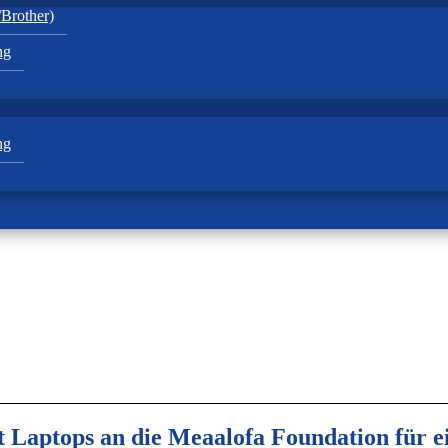
rother)
ng
ng
aptops an die Meaalofa Foundation für e