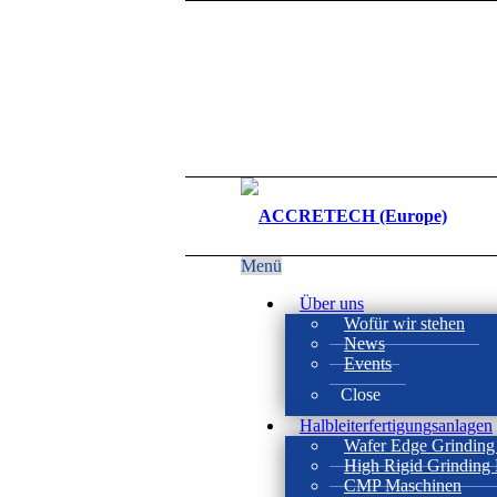
Menü
Über uns
Wofür wir stehen
News
Events
Close
Halbleiterfertigungsanlagen
Wafer Edge Grinding
High Rigid Grinding
CMP Maschinen