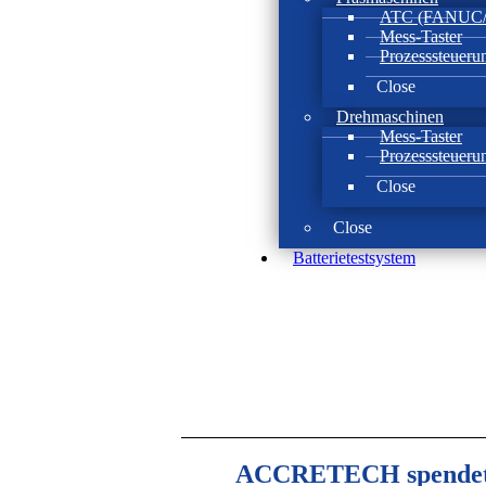
ATC (FANUC/B
Mess-Taster
Prozesssteueru
Close
Drehmaschinen
Mess-Taster
Prozesssteueru
Close
Close
Batterie­test­system
ACCRETECH spendet L