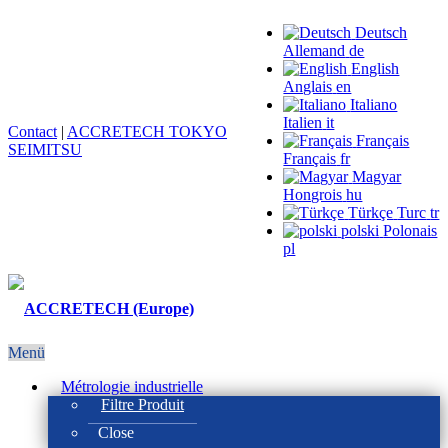
Deutsch
Allemand
de
English
Anglais
en
Italiano
Italien
it
Contact
|
ACCRETECH TOKYO
Français
SEIMITSU
Français
fr
Magyar
Hongrois
hu
Türkçe
Turc
tr
polski
Polonais
pl
Menü
Métrologie industrielle
Filtre Produit
Close