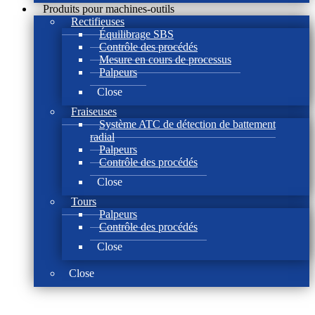
Produits pour machines-outils
Rectifieuses
Équilibrage SBS
Contrôle des procédés
Mesure en cours de processus
Palpeurs
Close
Fraiseuses
Système ATC de détection de battement
radial
Palpeurs
Contrôle des procédés
Close
Tours
Palpeurs
Contrôle des procédés
Close
Close