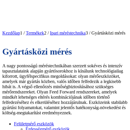
Kezdőlap
1
/
Termékek
2
/
Ipari méréstechnika
3
/
Gyártásközi mérés
Gyártásközi mérés
A nagy pontosságú méréstechnikában szerzett sokéves és intenzív
tapasztalataink alapján gyártósorokhoz is kínálunk technológiailag
kiforrott, ügyfélspecifikus megoldásokat: olyan mérőeszközöket,
amelyek már gyártás közben, valós időben felfedezik a legkisebb
hibát is. A végső ellenőrzés minőségbiztosításához szükséges
mérőrendszereket. Olyan Feed Forward rendszereket, amelyek
mindkét lehetséges eltérés kombinációjának időben történő
felfedezéséhez és elkerüléséhez hozzájárulnak. Eszközeink stabilabb
gyártási folyamatokat, valamint jelentős hatékonyság-növekedést és
költség-megtakarítást eredményeznek.
Felületmérő eszközök
Érdességmérő eszközök