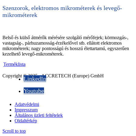
Szenzorok, elektromos mikrométerek és levegő-
mikrométerek
Belső és külső átmérők mérésére szolgáló mérőfejek; körmozgás-,
vastagság-, párhuzamosság-érzékelővel stb. ellátott elektromos
mikrométerek; nagy pontosságú és hosszú élettartamú, egyszerűen
kezelhető levegő-mikrométerek.
Terméklista
Copyright © 2025 - ACCRETECH (Europe) GmbH
LinkedIn
Youtube
Adatvédelmi
Impresszum
Általános üzleti feltételek
Oldaltérkép
Scroll to top