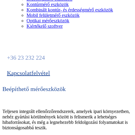
Kontúrmérő eszközök
Kombinált kontúr- és érdességmérő eszközök
Mobil felületmérő eszközök
Optikai mérőeszközök
Kiértékelő szoftver
Állunk rendelkezésére
+36 23 232 224
Kapcsolatfelvétel
Beépíthető mérőeszközök
Teljesen integrált ellenőrzőrendszerek, amelyek ipari környezetben,
nehéz gyártási körülmények között is felismerik a lehetséges
hibaforrásokat, és még a legnehezebb feldolgozási folyamatokat is
biztonságosabbá teszik.