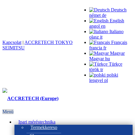
Deutsch
német
de
English
angol
en
Italiano
olasz
it
Kapcsolat
|
ACCRETECH TOKYO
Français
SEIMITSU
francia
fr
Magyar
Magyar
hu
Türkçe
török
tr
polski
lengyel
pl
Menü
Ipari méréstechnika
Termekkereso