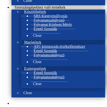
Close
Szerszámgépekhez való termékek
Köszörűgépek
SBS Kiegyensúlyozás
Folyamatszabályozó
Folyamat Közbeni Mérés
Érintő Szondák
Close
Marógépek
ATC körmozgás-érzékelőrendszer
Érintő Szondák
Folyamatszabályozó
Close
Esztergagépek
Érintő Szondák
Folyamatszabályozó
Close
Close