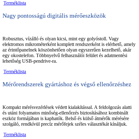
Terméklista
Nagy pontosságú digitális mérőeszközök
Robusztus, vízálló és olyan kicsi, mint egy golyóstoll. Vagy
elektromos mikrométerként komplett rendszerként is elérhető, amely
az érintőpanelnek köszönhetően olyan egyszerűen kezelhető, akár
egy okostelefon. Többnyelvű felhasználói felület és adatmentési
lehetőség USB-pendrive-ra.
Terméklista
Mérőrendszerek gyártáshoz és végső ellenőrzéshez
Kompakt mérésvezérlések védett kialakítással. A feldolgozás alatti
és utáni folyamatos minőség-ellenőrzés biztosításához kombinált
eszköz formájában is kaphatók. Belső és külső átmérők mérésére
szolgáló, rendkívül precíz mérőfejek széles választékát kínáljuk.
Terméklista