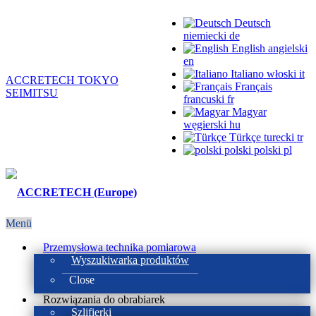
Deutsch
niemiecki
de
English
angielski
en
Italiano
włoski
it
ACCRETECH TOKYO
Français
SEIMITSU
francuski
fr
Magyar
węgierski
hu
Türkçe
turecki
tr
polski
polski
pl
Menü
Przemysłowa technika pomiarowa
Wyszukiwarka produktów
Close
Rozwiązania do obrabiarek
Szlifierki