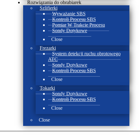
Rozwiązania do obrabiarek
Szlifierki
Wyważanie SBS
Kontroli Procesu SBS
Pomiar W Trakcie Procesu
Sondy Dotykowe
Close
Frezarki
System detekcji ruchu obrotowego
ATC
Sondy Dotykowe
Kontroli Procesu SBS
Close
Tokarki
Sondy Dotykowe
Kontroli Procesu SBS
Close
Close