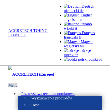
Deutsch
niemiecki
de
English
angielski
en
Italiano
włoski
it
ACCRETECH TOKYO
Français
SEIMITSU
francuski
fr
Magyar
węgierski
hu
Türkçe
turecki
tr
polski
polski
pl
Menü
Przemysłowa technika pomiarowa
Wyszukiwarka produktów
Close