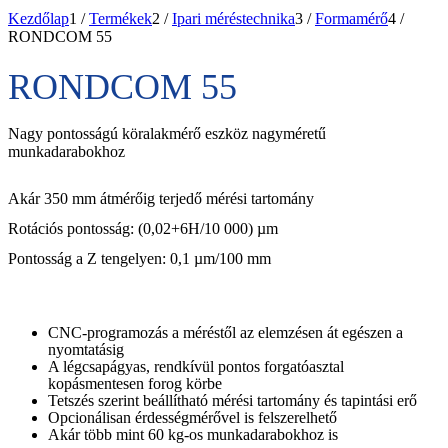
Kezdőlap
1
/
Termékek
2
/
Ipari méréstechnika
3
/
Formamérő
4
/
RONDCOM 55
RONDCOM 55
Nagy pontosságú köralakmérő eszköz nagyméretű
munkadarabokhoz
Akár 350 mm átmérőig terjedő mérési tartomány
Rotációs pontosság: (0,02+6H/10 000) µm
Pontosság a Z tengelyen: 0,1 µm/100 mm
CNC-programozás a méréstől az elemzésen át egészen a
nyomtatásig
A légcsapágyas, rendkívül pontos forgatóasztal
kopásmentesen forog körbe
Tetszés szerint beállítható mérési tartomány és tapintási erő
Opcionálisan érdességmérővel is felszerelhető
Akár több mint 60 kg-os munkadarabokhoz is