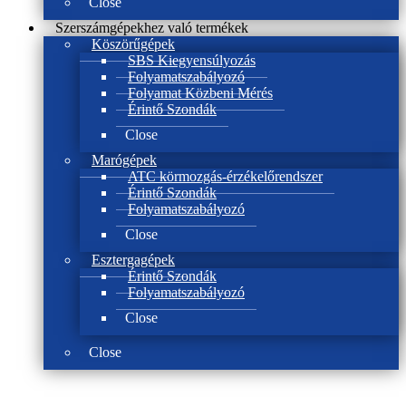
Close
Szerszámgépekhez való termékek
Köszörűgépek
SBS Kiegyensúlyozás
Folyamatszabályozó
Folyamat Közbeni Mérés
Érintő Szondák
Close
Marógépek
ATC körmozgás-érzékelőrendszer
Érintő Szondák
Folyamatszabályozó
Close
Esztergagépek
Érintő Szondák
Folyamatszabályozó
Close
Close