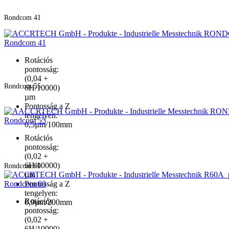
Rondcom 41
Rondcom 41
Rotációs
pontosság:
(0,04 +
Rondcom 55
6H/10000)
µm
Pontosság a Z
tengelyen:
Rondcom 55
0,5µm/100mm
Rotációs
pontosság:
(0,02 +
6H/10000)
Rondcom 60
µm
Rondcom 60
Pontosság a Z
tengelyen:
Rotációs
0,9µm/200mm
pontosság:
(0,02 +
6H/10000)