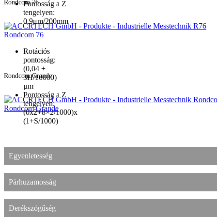
Rondcom 76
Pontosság a Z
tengelyen:
0.9μm/200mm
Rondcom 76
Rotációs
pontosság:
(0,04 +
Rondcom Grande
3H/10000)
µm
Pontosság a Z
tengelyen:
Rondcom Grande
(0x2+8×2/1000)x
(1+S/1000)
Egyenletesség
Párhuzamosság
Derékszögűség