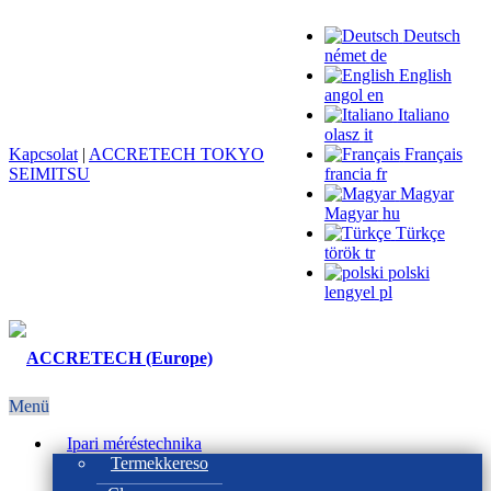
Deutsch
német
de
English
angol
en
Italiano
olasz
it
Kapcsolat
|
ACCRETECH TOKYO
Français
SEIMITSU
francia
fr
Magyar
Magyar
hu
Türkçe
török
tr
polski
lengyel
pl
Menü
Ipari méréstechnika
Termekkereso