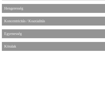
Hengeresség
Koncentricitás / Koaxialitás
Egyenesség
Köralak