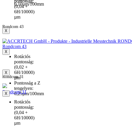
pontosság:
0,10µm/100mm
(0,04 +
6H/10000)
µm
Rondcom 43
X
Rondcom 43
X
Rotációs
pontosság:
(0,02 +
6H/10000)
X
Rondcom 31
µm
Pontosság a Z
tengelyen:
Rondcom 31
0,25µm/100mm
X
Rotációs
pontosság:
(0,04 +
6H/10000)
µm