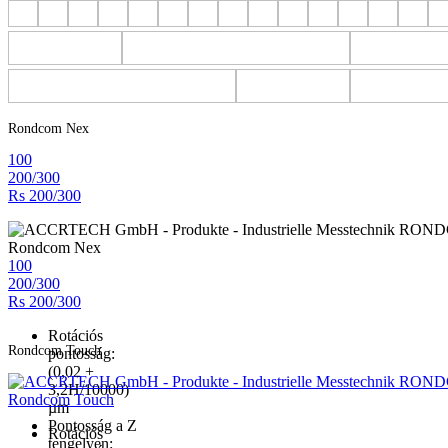
Rondcom Nex
100
200/300
Rs 200/300
Rondcom Nex
100
200/300
Rs 200/300
Rotációs
Rondcom Touch
pontosság:
(0,02 +
3,2H/10000)
Rondcom Touch
µm
Pontosság a Z
Rotációs
tengelyen: