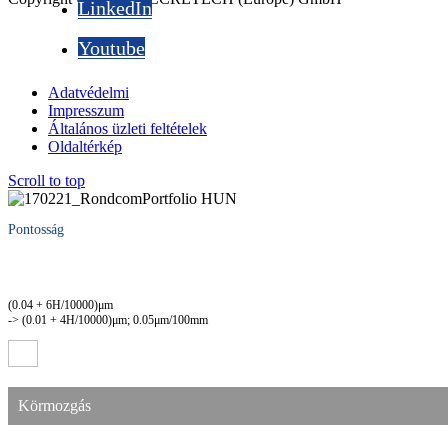
LinkedIn
Youtube
Adatvédelmi
Impresszum
Általános üzleti feltételek
Oldaltérkép
Scroll to top
Pontosság
(0.04 + 6H/10000)μm
-> (0.01 + 4H/10000)μm; 0.05μm/100mm
Körmozgás