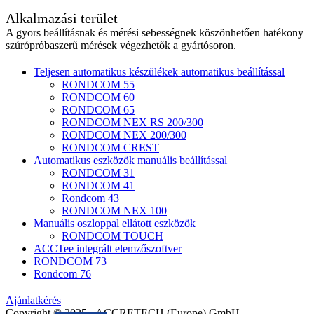
Alkalmazási terület
A gyors beállításnak és mérési sebességnek köszönhetően hatékony
szúrópróbaszerű mérések végezhetők a gyártósoron.
Teljesen automatikus készülékek automatikus beállítással
RONDCOM 55
RONDCOM 60
RONDCOM 65
RONDCOM NEX RS 200/300
RONDCOM NEX 200/300
RONDCOM CREST
Automatikus eszközök manuális beállítással
RONDCOM 31
RONDCOM 41
Rondcom 43
RONDCOM NEX 100
Manuális oszloppal ellátott eszközök
RONDCOM TOUCH
ACCTee integrált elemzőszoftver
RONDCOM 73
Rondcom 76
Ajánlatkérés
Copyright © 2025 - ACCRETECH (Europe) GmbH