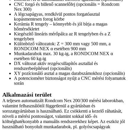
CNC forgó és billenő scannelőfej (opcionális = Rondcom
Nex 300)
A légcsapágyas, rendkívül pontos forgatóasztal
kopásmentesen forog körbe
Kerámia R tengely – könnyebb és jól bírja a magas
hőmérsékletet
Kiegészítő lineáris mérőpálca az R tengelyben és a Z
tengelyben
Különböző változatok: Z = 300 mm vagy 500 mm, a
RONDCOM NEX α esetében 900 mm
Munkadarabok max. 30 kg-ig, a RONDCOM NEX α
esetében 60 kg-ig
DX változat aktív rezgéscsillapítós asztallal és
rendszerbeépítéssel (opcionális)
XY pozícionáló asztal a magas darabszámokhoz (opcionális)
A potenciométer biztonságot nyújt a CNC mérési folyamatok
során
Alkalmazási terület
A teljesen automatizált Rondcom Nex 200/300 mérési laborokban,
valamint felhasználótól függetlenül a gyártásban és
sorozatgyártásban is használható. Ez csökkenti a kezelő ráhatását,
növeli a mérési pontosságot, valamint sokkal idő- és
költséghatékonyabb a manuális rendszerekhez képet. Az eszköz jól
használható bonyolult munkadarabok, pl. golyóscsapágyak