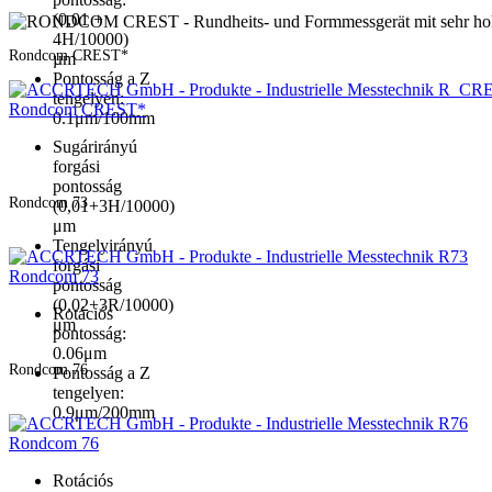
(0,01 +
4H/10000)
Rondcom CREST*
µm
Pontosság a Z
tengelyen:
Rondcom CREST*
0.1μm/100mm
Sugárirányú
forgási
pontosság
Rondcom 73
(0,01+3H/10000)
μm
Tengelyirányú
forgási
Rondcom 73
pontosság
(0,02+3R/10000)
Rotációs
μm
pontosság:
0.06μm
Rondcom 76
Pontosság a Z
tengelyen:
0.9μm/200mm
Rondcom 76
Rotációs