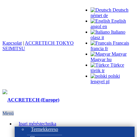
Deutsch
német
de
English
angol
en
Italiano
olasz
it
Kapcsolat
|
ACCRETECH TOKYO
Français
SEIMITSU
francia
fr
Magyar
Magyar
hu
Türkçe
török
tr
polski
lengyel
pl
Menü
Ipari méréstechnika
Termekkereso