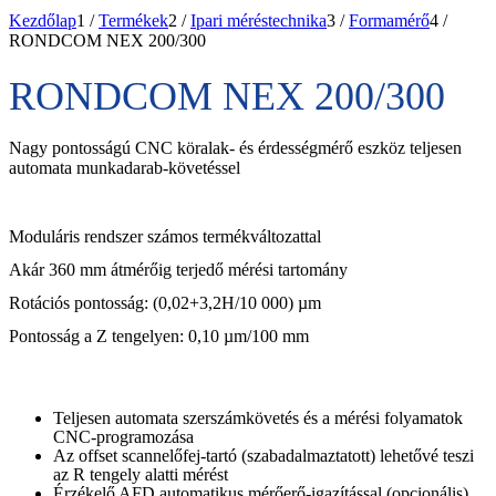
Kezdőlap
1
/
Termékek
2
/
Ipari méréstechnika
3
/
Formamérő
4
/
RONDCOM NEX 200/300
RONDCOM NEX 200/300
Nagy pontosságú CNC köralak- és érdességmérő eszköz teljesen
automata munkadarab-követéssel
Moduláris rendszer számos termékváltozattal
Akár 360 mm átmérőig terjedő mérési tartomány
Rotációs pontosság: (0,02+3,2H/10 000) µm
Pontosság a Z tengelyen: 0,10 µm/100 mm
Teljesen automata szerszámkövetés és a mérési folyamatok
CNC-programozása
Az offset scannelőfej-tartó (szabadalmaztatott) lehetővé teszi
az R tengely alatti mérést
Érzékelő AFD automatikus mérőerő-igazítással (opcionális)