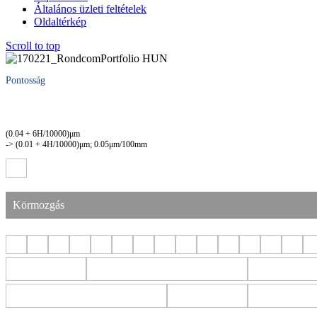
Általános üzleti feltételek
Oldaltérkép
Scroll to top
Pontosság
(0.04 + 6H/10000)μm
-> (0.01 + 4H/10000)μm; 0.05μm/100mm
Körmozgás