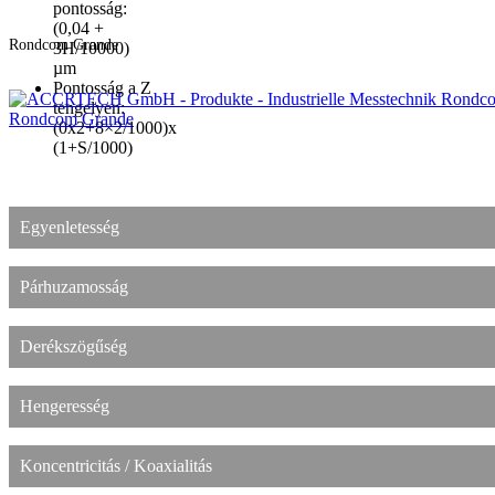
pontosság:
(0,04 +
Rondcom Grande
3H/10000)
µm
Pontosság a Z
tengelyen:
Rondcom Grande
(0x2+8×2/1000)x
(1+S/1000)
Egyenletesség
Párhuzamosság
Derékszögűség
Hengeresség
Koncentricitás / Koaxialitás