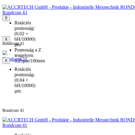
Rondcom 43
X
Rotációs
pontosság:
(0,02 +
6H/10000)
X
Rondcom 31
µm
Pontosság a Z
tengelyen:
Rondcom 31
0,25µm/100mm
X
Rotációs
pontosság:
(0,04 +
6H/10000)
µm
Rondcom 41
Rondcom 41