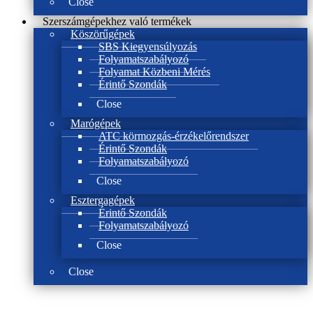
Close
Szerszámgépekhez való termékek
Köszörűgépek
SBS Kiegyensúlyozás
Folyamatszabályozó
Folyamat Közbeni Mérés
Érintő Szondák
Close
Marógépek
ATC körmozgás-érzékelőrendszer
Érintő Szondák
Folyamatszabályozó
Close
Esztergagépek
Érintő Szondák
Folyamatszabályozó
Close
Close