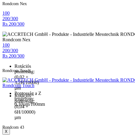
Rondcom Nex
100
200/300
Rs 200/300
Rondcom Nex
100
200/300
Rs 200/300
Rotációs
Rondcom Touch
pontosság:
(0,02 +
3,2H/10000)
Rondcom Touch
µm
Pontosság a Z
Rotációs
tengelyen:
pontosság:
0,10µm/100mm
(0,04 +
6H/10000)
µm
Rondcom 43
X