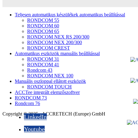
Teljesen automatikus készülékek automatikus beállítással
RONDCOM 55
RONDCOM 60
RONDCOM 65
RONDCOM NEX RS 200/300
RONDCOM NEX 200/300
RONDCOM CREST
Automatikus eszközök manuális beállítással
RONDCOM 31
RONDCOM 41
Rondcom 43
RONDCOM NEX 100
Manuális oszloppal ellátott eszközök
RONDCOM TOUCH
ACCTee integrált elemzőszoftver
RONDCOM 73
Rondcom 76
Copyright © 2025 - ACCRETECH (Europe) GmbH
LinkedIn
Youtube