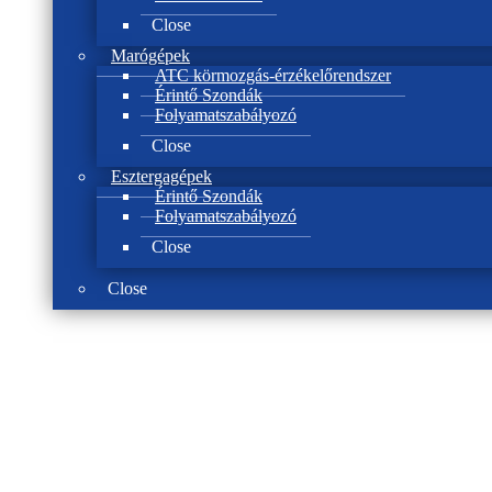
Close
Marógépek
ATC körmozgás-érzékelőrendszer
Érintő Szondák
Folyamatszabályozó
Close
Esztergagépek
Érintő Szondák
Folyamatszabályozó
Close
Close