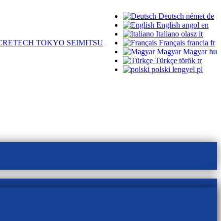
Deutsch
német
de
English
angol
en
Italiano
olasz
it
CRETECH TOKYO SEIMITSU
Français
francia
fr
Magyar
Magyar
hu
Türkçe
török
tr
polski
lengyel
pl