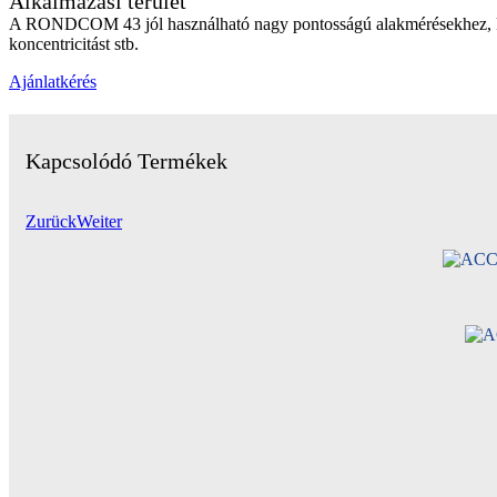
Alkalmazási terület
A RONDCOM 43 jól használható nagy pontosságú alakmérésekhez, kézi 
koncentricitást stb.
Ajánlatkérés
Kapcsolódó Termékek
Zu­rück
Wei­ter