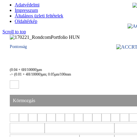
Adatvédelmi
Impresszum
Általános üzleti feltételek
Oldaltérkép
Scroll to top
Pontosság
(0.04 + 6H/10000)μm
-> (0.01 + 4H/10000)μm; 0.05μm/100mm
Körmozgás