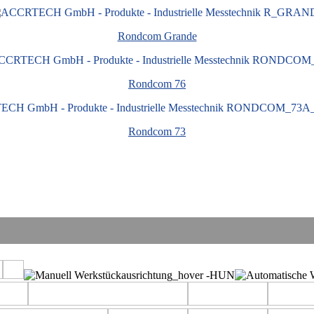
Rond­com Gran­de
Rond­com 76
Rond­com 73