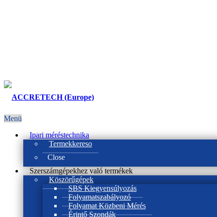
Menü
Ipari méréstechnika
Termekkereso
Close
Szerszámgépekhez való termékek
Köszörűgépek
SBS Kiegyensúlyozás
Folyamatszabályozó
Folyamat Közbeni Mérés
Érintő Szondák