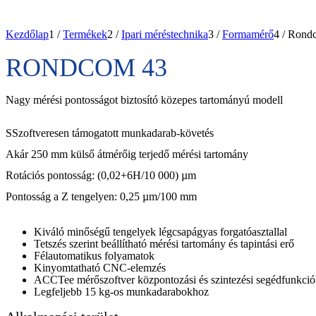
Kezdőlap
1
/
Termékek
2
/
Ipari méréstechnika
3
/
Formamérő
4
/
Rond
RONDCOM 43
Nagy mérési pontosságot biztosító közepes tartományú modell
SSzoftveresen támogatott munkadarab-követés
Akár 250 mm külső átmérőig terjedő mérési tartomány
Rotációs pontosság: (0,02+6H/10 000) µm
Pontosság a Z tengelyen: 0,25 µm/100 mm
Kiváló minőségű tengelyek légcsapágyas forgatóasztallal
Tetszés szerint beállítható mérési tartomány és tapintási erő
Félautomatikus folyamatok
Kinyomtatható CNC-elemzés
ACCTee mérőszoftver központozási és szintezési segédfunkció
Legfeljebb 15 kg-os munkadarabokhoz