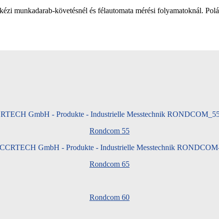
munkadarab-követésnél és félautomata mérési folyamatoknál. Poláris é
Rond­com 55
Rondcom 65
Rond­com 60