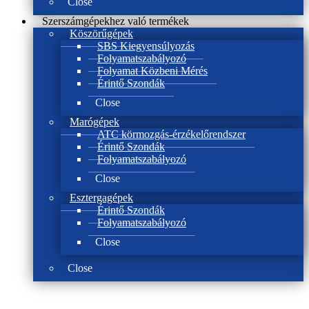
Close
Szerszámgépekhez való termékek
Köszörűgépek
SBS Kiegyensúlyozás
Folyamatszabályozó
Folyamat Közbeni Mérés
Érintő Szondák
Close
Marógépek
ATC körmozgás-érzékelőrendszer
Érintő Szondák
Folyamatszabályozó
Close
Esztergagépek
Érintő Szondák
Folyamatszabályozó
Close
Close