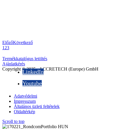
Előző
Következő
1
2
3
Termékkatalógus letöltés
Ajánlatkérés
Copyright © 2025 - ACCRETECH (Europe) GmbH
LinkedIn
Youtube
Adatvédelmi
Impresszum
Általános üzleti feltételek
Oldaltérkép
Scroll to top