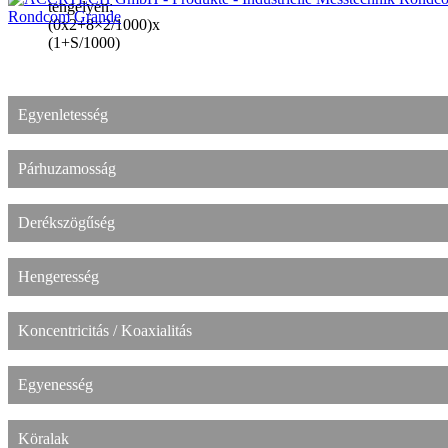
tengelyen:
Rondcom Grande
(0x2+8×2/1000)x
(1+S/1000)
Egyenletesség
Párhuzamosság
Derékszögűség
Hengeresség
Koncentricitás / Koaxialitás
Egyenesség
Köralak