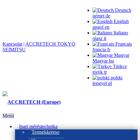
Deutsch
német
de
English
angol
en
Italiano
olasz
it
Kapcsolat
|
ACCRETECH TOKYO
Français
SEIMITSU
francia
fr
Magyar
Magyar
hu
Türkçe
török
tr
polski
lengyel
pl
Menü
Ipari méréstechnika
Termekkereso