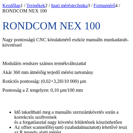
Kezdőlap
1
/
Termékek
2
/
Ipari méréstechnika
3
/
Formamérő
4
/
RONDCOM NEX 100
RONDCOM NEX 100
Nagy pontosságú CNC köralakmérő eszköz manuális munkadarab-
követéssel
Moduláris rendszer számos termékváltozattal
Akár 360 mm átmérőig terjedő mérési tartomány
Rotációs pontosság: (0,02+3,2H/10 000) µm
Pontosság a Z tengelyen: 0,10 µm/100 mm
Idő takarítható meg a manuális szerszámkövetés során a
korrekciós szoftvernek
és a forgatóasztal nagy követési felületének köszönhetően
Az offset scannelőfej-tartó (szabadalmaztatott) lehetővé teszi
az R tengely alatti mérést