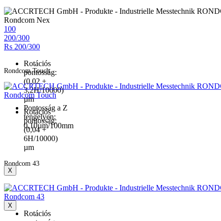
Rondcom Nex
100
200/300
Rs 200/300
Rotációs
Rondcom Touch
pontosság:
(0,02 +
3,2H/10000)
Rondcom Touch
µm
Pontosság a Z
Rotációs
tengelyen:
pontosság:
0,10µm/100mm
(0,04 +
6H/10000)
µm
Rondcom 43
X
Rondcom 43
X
Rotációs