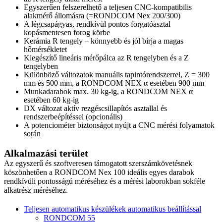
Egyszerűen felszerelhető a teljesen CNC-kompatibilis
alakmérő állomásra (=RONDCOM Nex 200/300)
A légcsapágyas, rendkívül pontos forgatóasztal
kopásmentesen forog körbe
Kerámia R tengely – könnyebb és jól bírja a magas
hőmérsékletet
Kiegészítő lineáris mérőpálca az R tengelyben és a Z
tengelyben
Különböző változatok manuális tapintórendszerrel, Z = 300
mm és 500 mm, a RONDCOM NEX α esetében 900 mm
Munkadarabok max. 30 kg-ig, a RONDCOM NEX α
esetében 60 kg-ig
DX változat aktív rezgéscsillapítós asztallal és
rendszerbeépítéssel (opcionális)
A potenciométer biztonságot nyújt a CNC mérési folyamatok
során
Alkalmazási terület
Az egyszerű és szoftveresen támogatott szerszámkövetésnek
köszönhetően a RONDCOM Nex 100 ideális egyes darabok
rendkívüli pontosságú méréséhez és a mérési laborokban sokféle
alkatrész méréséhez.
Teljesen automatikus készülékek automatikus beállítással
RONDCOM 55