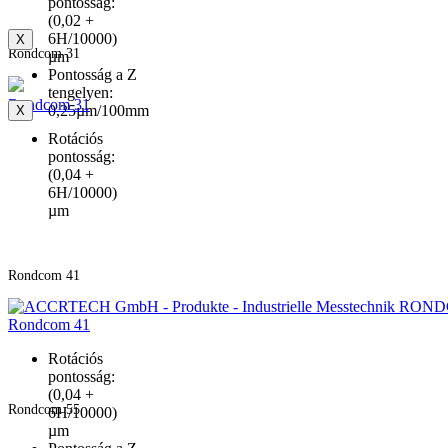
pontosság:
(0,02 +
6H/10000)
X
Rondcom 31
µm
Pontosság a Z
tengelyen:
Rondcom 31
0,25µm/100mm
X
Rotációs
pontosság:
(0,04 +
6H/10000)
µm
Rondcom 41
Rondcom 41
Rotációs
pontosság:
(0,04 +
Rondcom 55
6H/10000)
µm