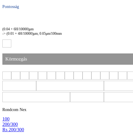
Pontosság
(0.04 + 6H/10000)μm
-> (0.01 + 4H/10000)μm; 0.05μm/100mm
Körmozgás
Rondcom Nex
100
200/300
Rs 200/300