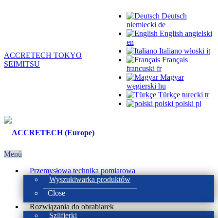
Deutsch
niemiecki
de
English
angielski
en
Italiano
włoski
it
ACCRETECH TOKYO
Français
SEIMITSU
francuski
fr
Magyar
węgierski
hu
Türkçe
turecki
tr
polski
polski
pl
Menü
Przemysłowa technika pomiarowa
Wyszukiwarka produktów
Close
Rozwiązania do obrabiarek
Szlifierki