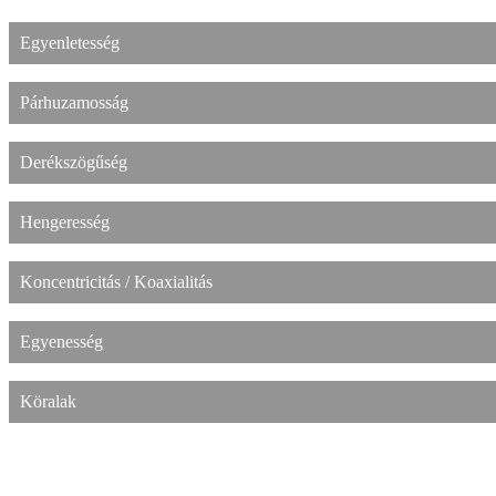
Egyenletesség
Párhuzamosság
Derékszögűség
Hengeresség
Koncentricitás / Koaxialitás
Egyenesség
Köralak