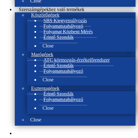
Close
Szerszámgépekhez való termékek
Köszörűgépek
SBS Kiegyensúlyozás
Folyamatszabályozó
Folyamat Közbeni Mérés
Érintő Szondák
Close
Marógépek
ATC körmozgás-érzékelőrendszer
Érintő Szondák
Folyamatszabályozó
Close
Esztergagépek
Érintő Szondák
Folyamatszabályozó
Close
Close