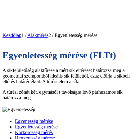
Kezdőlap
1
/
Alakmérés
2
/
Egyenletesség mérése
Egyenletesség mérése (FLTt)
A síkfelületűség alaktűrése a mért sík eltérését határozza meg a
geometriai szempontból ideális sík felülettől, azaz előírja a síkbeli
eltérés határértékeit. A tűrési elem a sík.
A tűrési zónát két, egymásól t távolságra lévő párhuzamos sík
határozza meg.
Egyenesség mérése
Egyenletesség mérése
Körkörösség mérés
Hengeresség mérése