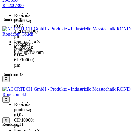
200/300
Rs 200/300
Rotációs
Rondcom Touch
pontosság:
(0,02 +
3,2H/10000)
Rondcom Touch
µm
Pontosság a Z
Rotációs
tengelyen:
pontosság:
0,10µm/100mm
(0,04 +
6H/10000)
µm
Rondcom 43
X
Rondcom 43
X
Rotációs
pontosság:
(0,02 +
6H/10000)
X
Rondcom 31
µm
Pontosság a Z