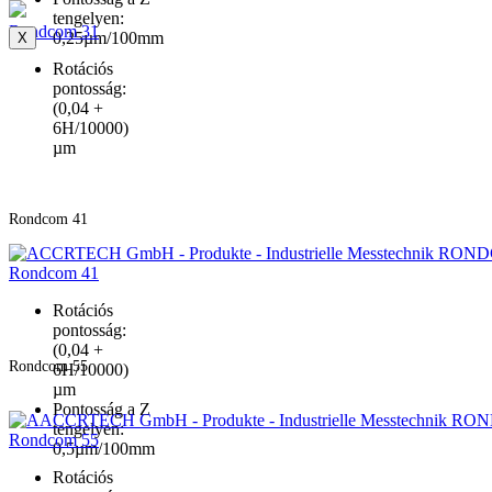
tengelyen:
Rondcom 31
0,25µm/100mm
X
Rotációs
pontosság:
(0,04 +
6H/10000)
µm
Rondcom 41
Rondcom 41
Rotációs
pontosság:
(0,04 +
Rondcom 55
6H/10000)
µm
Pontosság a Z
tengelyen:
Rondcom 55
0,5µm/100mm
Rotációs