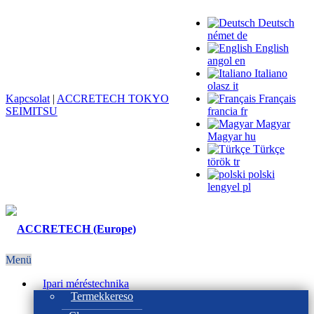
Deutsch
német
de
English
angol
en
Italiano
olasz
it
Kapcsolat
|
ACCRETECH TOKYO
Français
SEIMITSU
francia
fr
Magyar
Magyar
hu
Türkçe
török
tr
polski
lengyel
pl
Menü
Ipari méréstechnika
Termekkereso