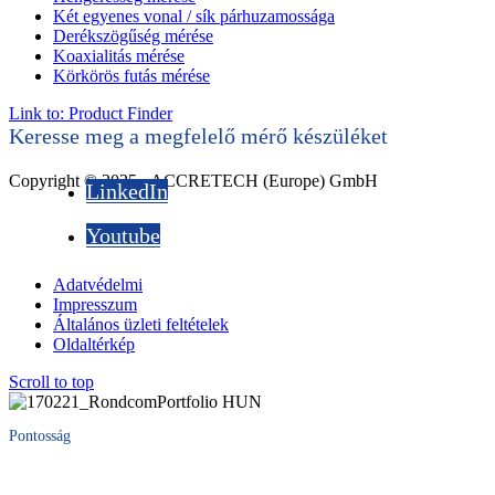
Két egyenes vonal / sík párhuzamossága
Derékszögűség mérése
Koaxialitás mérése
Körkörös futás mérése
Link to: Product Finder
Keresse meg a megfelelő mérő készüléket
Copyright © 2025 - ACCRETECH (Europe) GmbH
LinkedIn
Youtube
Adatvédelmi
Impresszum
Általános üzleti feltételek
Oldaltérkép
Scroll to top
Pontosság