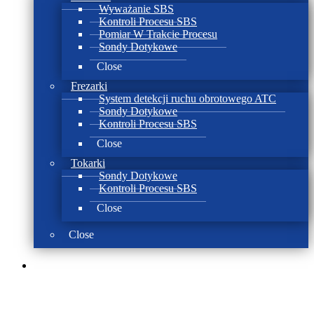
Wyważanie SBS
Kontroli Procesu SBS
Pomiar W Trakcie Procesu
Sondy Dotykowe
Close
Frezarki
System detekcji ruchu obrotowego ATC
Sondy Dotykowe
Kontroli Procesu SBS
Close
Tokarki
Sondy Dotykowe
Kontroli Procesu SBS
Close
Close