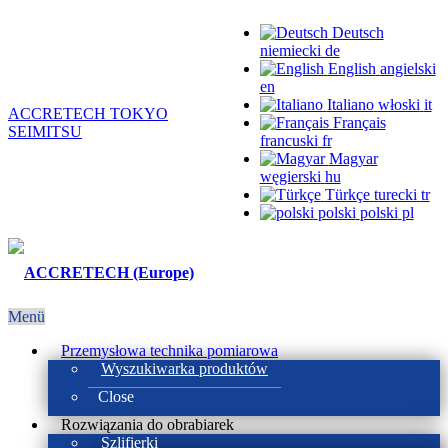
Deutsch
niemiecki
de
English
angielski
en
Italiano
włoski
it
ACCRETECH TOKYO
Français
SEIMITSU
francuski
fr
Magyar
węgierski
hu
Türkçe
turecki
tr
polski
polski
pl
Menü
Przemysłowa technika pomiarowa
Wyszukiwarka produktów
Close
Rozwiązania do obrabiarek
Szlifierki