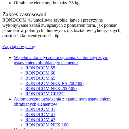
Obrabiane elementy do maks. 25 kg
Zakres zastosowań
RONDCOM 41 umożliwia szybkie, łatwe i precyzyjne
wykonywanie zadań związanych z pomiarem form, jak pomiar
parametrów polarnych i liniowych, np. kształtów cylindrycznych,
prostości i koncentryczności itp.
Zapytaj o wycenę
W pełni automatyczne urządzenia z automatycznym
ustawieniem obrabianego elementu
RONDCOM 55
RONDCOM 60
RONDCOM 65
RONDCOM NEX RS 200/300
RONDCOM NEX 200/300
RONDCOM CREST
Automatyczne urządzenia z manualnym ustawieniem
obrabianych elementów
RONDCOM 31
RONDCOM 41
RONDCOM 43
RONDCOM NEX 100