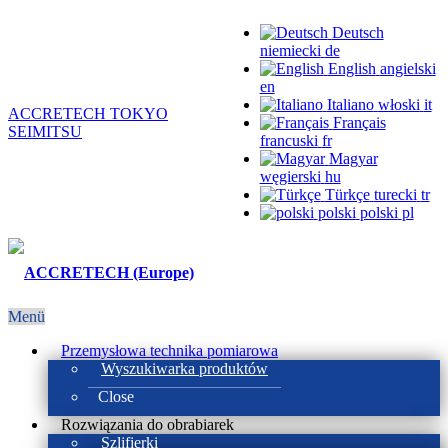
Deutsch
niemiecki
de
English
angielski
en
Italiano
włoski
it
ACCRETECH TOKYO
Français
SEIMITSU
francuski
fr
Magyar
węgierski
hu
Türkçe
turecki
tr
polski
polski
pl
Menü
Przemysłowa technika pomiarowa
Wyszukiwarka produktów
Close
Rozwiązania do obrabiarek
Szlifierki