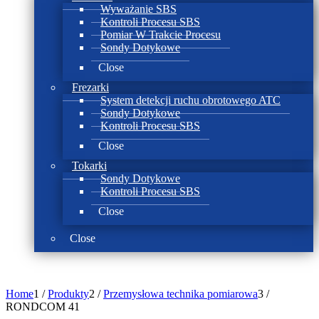
Wyważanie SBS
Kontroli Procesu SBS
Pomiar W Trakcie Procesu
Sondy Dotykowe
Close
Frezarki
System detekcji ruchu obrotowego ATC
Sondy Dotykowe
Kontroli Procesu SBS
Close
Tokarki
Sondy Dotykowe
Kontroli Procesu SBS
Close
Close
Home
1
/
Produkty
2
/
Przemysłowa technika pomiarowa
3
/
RONDCOM 41