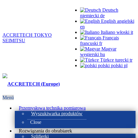
Deutsch
niemiecki
de
English
angielski
en
Italiano
włoski
it
ACCRETECH TOKYO
Français
SEIMITSU
francuski
fr
Magyar
węgierski
hu
Türkçe
turecki
tr
polski
polski
pl
Menü
Przemysłowa technika pomiarowa
Wyszukiwarka produktów
Close
Rozwiązania do obrabiarek
Szlifierki