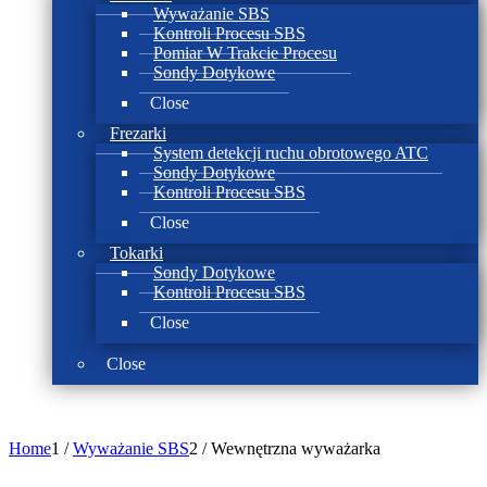
Wyważanie SBS
Kontroli Procesu SBS
Pomiar W Trakcie Procesu
Sondy Dotykowe
Close
Frezarki
System detekcji ruchu obrotowego ATC
Sondy Dotykowe
Kontroli Procesu SBS
Close
Tokarki
Sondy Dotykowe
Kontroli Procesu SBS
Close
Close
Home
1
/
Wyważanie SBS
2
/
Wewnętrzna wyważarka