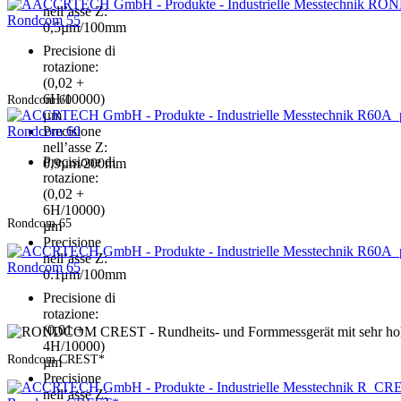
nell’asse Z:
Rondcom 55
0,5µm/100mm
Precisione di
rotazione:
(0,02 +
6H/10000)
Rondcom 60
µm
Rondcom 60
Precisione
nell’asse Z:
Precisione di
0,9µm/200mm
rotazione:
(0,02 +
6H/10000)
Rondcom 65
µm
Precisione
nell’asse Z:
Rondcom 65
0.1μm/100mm
Precisione di
rotazione:
(0,01 +
4H/10000)
Rondcom CREST*
µm
Precisione
nell’asse Z: