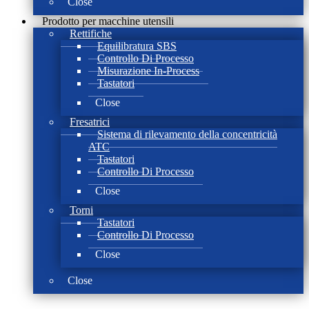
Close
Prodotto per macchine utensili
Rettifiche
Equilibratura SBS
Controllo Di Processo
Misurazione In-Process
Tastatori
Close
Fresatrici
Sistema di rilevamento della concentricità
ATC
Tastatori
Controllo Di Processo
Close
Torni
Tastatori
Controllo Di Processo
Close
Close