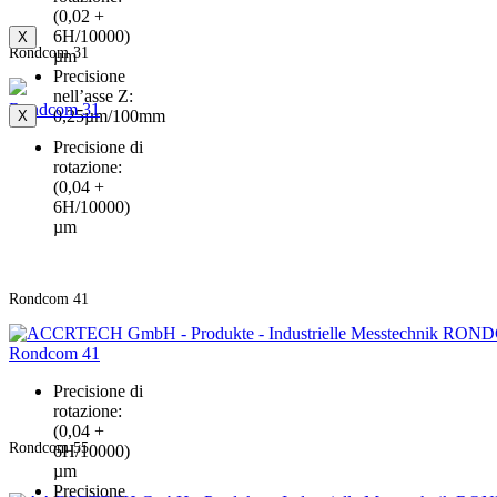
(0,02 +
6H/10000)
X
Rondcom 31
µm
Precisione
nell’asse Z:
Rondcom 31
0,25µm/100mm
X
Precisione di
rotazione:
(0,04 +
6H/10000)
µm
Rondcom 41
Rondcom 41
Precisione di
rotazione:
(0,04 +
Rondcom 55
6H/10000)
µm
Precisione