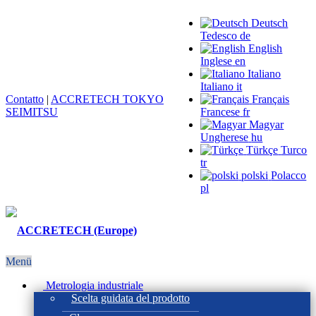
Deutsch
Tedesco
de
English
Inglese
en
Italiano
Italiano
it
Contatto
|
ACCRETECH TOKYO
Français
SEIMITSU
Francese
fr
Magyar
Ungherese
hu
Türkçe
Turco
tr
polski
Polacco
pl
Menü
Metrologia industriale
Scelta guidata del prodotto