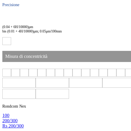
Precisione
(0.04 + 6H/10000)μm
bis (0.01 + 4H/10000)μm; 0.05μm/100mm
Misura di concentricità
Rondcom Nex
100
200/300
Rs 200/300