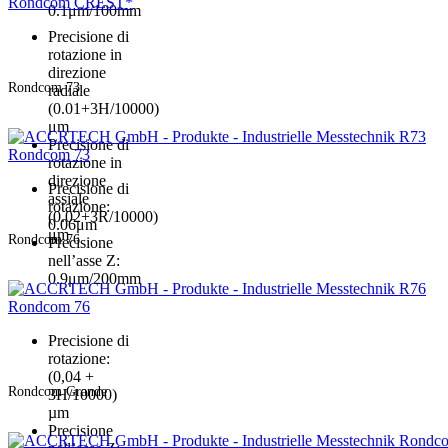
Rondcom CREST*
0.1μm/100mm
Precisione di
rotazione in
direzione
Rondcom 73
radiale
(0.01+3H/10000)
μm
Precisione di
Rondcom 73
rotazione in
direzione
Precisione di
assiale
rotazione:
(0.02+3R/10000)
0.06μm
μm
Rondcom 76
Precisione
nell’asse Z:
0.9μm/200mm
Rondcom 76
Precisione di
rotazione:
(0,04 +
Rondcom Grande
3H/10000)
µm
Precisione