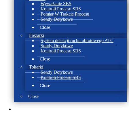
Wyważanie SBS
Kontroli Procesu SBS
Pomiar W Trakcie Procesu
Sondy Dotykowe
Close
Frezarki
System detekcji ruchu obrotowego ATC
Sondy Dotykowe
Kontroli Procesu SBS
Close
Tokarki
Sondy Dotykowe
Kontroli Procesu SBS
Close
Close