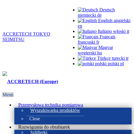
Deutsch
niemiecki
de
English
angielski
en
Italiano
włoski
it
ACCRETECH TOKYO
Français
SEIMITSU
francuski
fr
Magyar
węgierski
hu
Türkçe
turecki
tr
polski
polski
pl
Menü
Przemysłowa technika pomiarowa
Wyszukiwarka produktów
Close
Rozwiązania do obrabiarek
Szlifierki