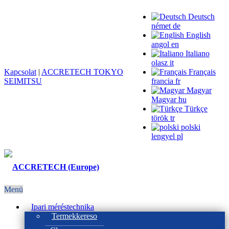
Deutsch
német
de
English
angol
en
Italiano
olasz
it
Kapcsolat
|
ACCRETECH TOKYO
Français
SEIMITSU
francia
fr
Magyar
Magyar
hu
Türkçe
török
tr
polski
lengyel
pl
Menü
Ipari méréstechnika
Termekkereso