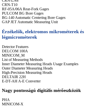
CRN-LN8
CRN-T10
RF-05A/06A Rear-Fork Gages
PULCOM BG Bore Gages
BG-140 Automatic Centering Bore Gages
GAP JET Automatic Measuring Unit
Érzékelők, elektromos mikrométerek és
légmicrométerek
Detector Features
DELCOM 100A
MINICOM_M
List of Measuring Methods
Inner Diameter Measuring Heads Usage Examples
Outer Diameter Measuring Heads
High-Precision Measuring Heads
DELTAIR 22H
E-DT-AH A-E Converter
Nagy pontosságú digitális mérőeszközök
PHA
MINICOM-X