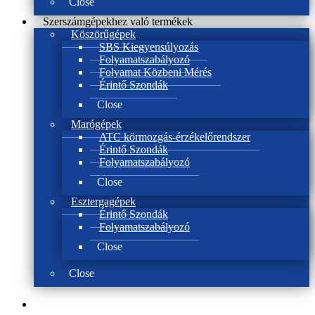
Close
Szerszámgépekhez való termékek
Köszörűgépek
SBS Kiegyensúlyozás
Folyamatszabályozó
Folyamat Közbeni Mérés
Érintő Szondák
Close
Marógépek
ATC körmozgás-érzékelőrendszer
Érintő Szondák
Folyamatszabályozó
Close
Esztergagépek
Érintő Szondák
Folyamatszabályozó
Close
Close