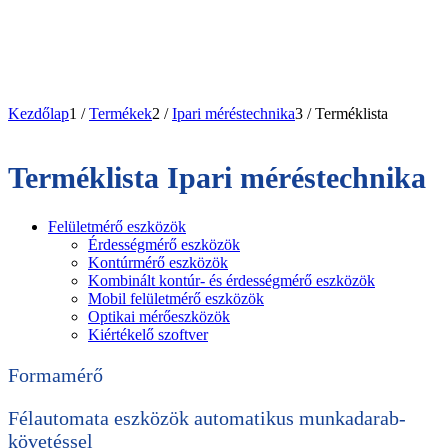
Kezdőlap
1
/
Termékek
2
/
Ipari méréstechnika
3
/
Terméklista
Terméklista Ipari méréstechnika
Felületmérő eszközök
Érdességmérő eszközök
Kontúrmérő eszközök
Kombinált kontúr- és érdességmérő eszközök
Mobil felületmérő eszközök
Optikai mérőeszközök
Kiértékelő szoftver
Formamérő
Félautomata eszközök
automatikus munkadarab-
követéssel